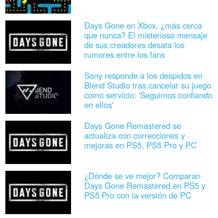
Days Gone en Xbox, ¿más cerca
que nunca? El misterioso mensaje
de sus creadores desata los
rumores entre los fans
Sony responde a los despidos en
Blend Studio tras cancelar su juego
como servicio: 'Seguimos confiando
en ellos'
Days Gone Remastered se
actualiza con correcciones y
mejoras en PS5, PS5 Pro y PC
¿Dónde se ve mejor? Comparan
Days Gone Remastered en PS5 y
PS5 Pro con la versión de PC