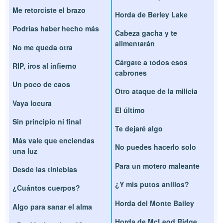
Me retorciste el brazo
Horda de Berley Lake
Podrías haber hecho más
Cabeza gacha y te
alimentarán
No me queda otra
Cárgate a todos esos
RIP, iros al infierno
cabrones
Un poco de caos
Otro ataque de la milicia
Vaya locura
El último
Sin principio ni final
Te dejaré algo
Más vale que enciendas
No puedes hacerlo solo
una luz
Para un motero maleante
Desde las tinieblas
¿Y mis putos anillos?
¿Cuántos cuerpos?
Horda del Monte Bailey
Algo para sanar el alma
Horda de McLeod Ridge