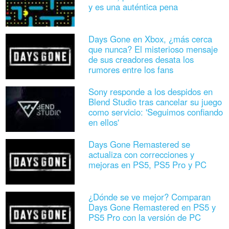
y es una auténtica pena
Days Gone en Xbox, ¿más cerca
que nunca? El misterioso mensaje
de sus creadores desata los
rumores entre los fans
Sony responde a los despidos en
Blend Studio tras cancelar su juego
como servicio: 'Seguimos confiando
en ellos'
Days Gone Remastered se
actualiza con correcciones y
mejoras en PS5, PS5 Pro y PC
¿Dónde se ve mejor? Comparan
Days Gone Remastered en PS5 y
PS5 Pro con la versión de PC