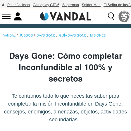
Peter Jackson
Gameplay GTA 6
Superman
Spider-Man
El Señor de los A
VANDAL
JUEGOS
DAYS GONE
GUÍA DAYS GONE
MISIONES
Days Gone: Cómo completar
Inconfundible al 100% y
secretos
Te contamos todo lo que necesitas saber para
completar la misión Inconfundible en Days Gone:
consejos, enemigos, amenazas, objetos, actividades
secundarias...