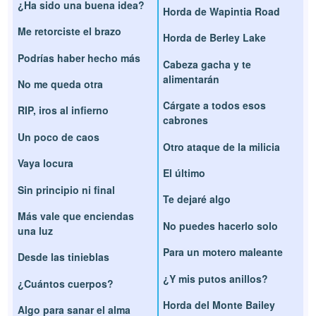
¿Ha sido una buena idea?
Horda de Wapintia Road
Me retorciste el brazo
Horda de Berley Lake
Podrías haber hecho más
Cabeza gacha y te
alimentarán
No me queda otra
Cárgate a todos esos
RIP, iros al infierno
cabrones
Un poco de caos
Otro ataque de la milicia
Vaya locura
El último
Sin principio ni final
Te dejaré algo
Más vale que enciendas
No puedes hacerlo solo
una luz
Para un motero maleante
Desde las tinieblas
¿Y mis putos anillos?
¿Cuántos cuerpos?
Horda del Monte Bailey
Algo para sanar el alma