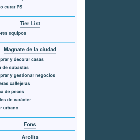
o curar PS
Tier List
ores equipos
Magnate de la ciudad
rar y decorar casas
a de subastas
rar y gestionar negocios
eras callejeras
ca de peces
les de carácter
r urbano
Fons
Arolita