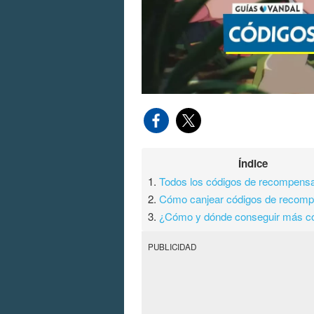
Índice
1.
Todos los códigos de recompensa
2.
Cómo canjear códigos de recom
3.
¿Cómo y dónde conseguir más c
PUBLICIDAD