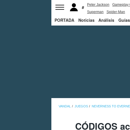
Peter Jackson
Gameplay 
Superman
Spider-Man
PORTADA
Noticias
Análisis
Guías
VANDAL
JUEGOS
NEVERNESS TO EVERN
CÓDIGOS act