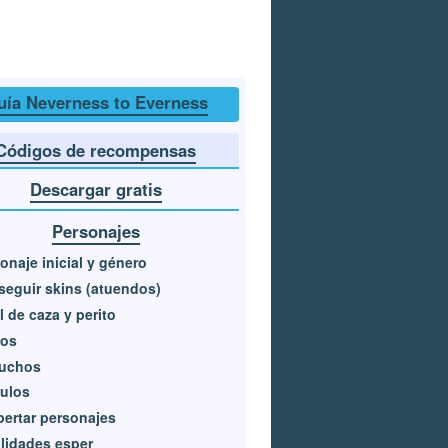
uía Neverness to Everness
Códigos de recompensas
Descargar gratis
Personajes
onaje inicial y género
eguir skins (atuendos)
l de caza y perito
cos
tuchos
ulos
ertar personajes
lidades esper