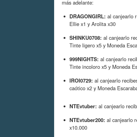
más adelante:
DRAGONGIRL:
al canjearlo 
Ellie x1 y Arolita x30
SHINKU0708:
al canjearlo re
Tinte ligero x5 y Moneda Esc
999NIGHTS:
al canjearlo rec
Tinte incoloro x5 y Moneda E
IROI0729:
al canjearlo recibe
caótico x2 y Moneda Escarab
NTEvtuber:
al canjearlo rec
NTEvtuber200:
al canjearlo 
x10.000