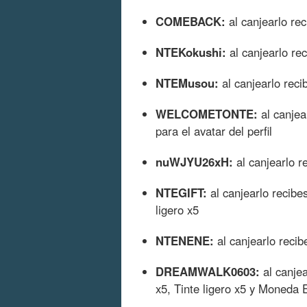
COMEBACK:
al canjearlo re
NTEKokushi:
al canjearlo re
NTEMusou:
al canjearlo rec
WELCOMETONTE:
al canjea
para el avatar del perfil
nuWJYU26xH:
al canjearlo r
NTEGIFT:
al canjearlo recibe
ligero x5
NTENENE:
al canjearlo reci
DREAMWALK0603:
al canjea
x5, Tinte ligero x5 y Moneda 