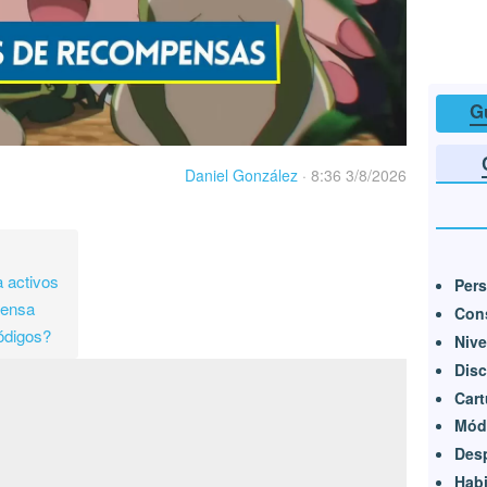
G
Daniel González
·
8:36 3/8/2026
 activos
Pers
pensa
Cons
ódigos?
Nive
Dis
Car
Mód
Desp
Habi