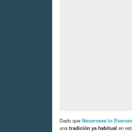
Dado que
Neverness to Everne
una
tradición ya habitual
en est