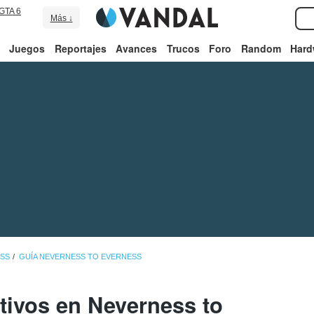
GTA 6
Más ↓
Juegos
Reportajes
Avances
Trucos
Foro
Random
Hard
ESS
GUÍA NEVERNESS TO EVERNESS
ivos en Neverness to