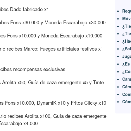
cibes Dado fabricado x1
Requ
Móvi
cibes Fons x30.000 y Moneda Escarabajo x30.000
¿Tie
¿Tie
ibes Fons x10.000 y Moneda Escarabajo x10.000
¿Hac
rlo recibes Marco: Fuegos artificiales festivos x1
¿Sal
Juga
¿Es
ecibes recompensas exclusivas
¿Cóm
Camb
s Arolita x50, Guía de caza emergente x5 y Tinte
Cáma
Cómo
Cómo
bes Fons x10.000, DynamiK x10 y Fritos Clicky x10
rlo recibes Arolita x100, Guía de caza emergente
Escarabajo x4.000