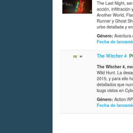
The Last Night, se
acción, infiltraci
Another World, Fla
Runner y Ghost Shel
urbe detallada y e
Género:
Aventura d
Fecha de lanzami
=
The Witcher 4
P
The Witcher 4, no
Wild Hunt. La desar
2015, y para ello h
detallados que nun
bugs vistos en Cy
Género:
Action-RP
Fecha de lanzami