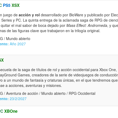
C
PS5
XSX
n juego de
acción y rol
desarrollado por BioWare y publicado por Elec
x Series y PC. La quinta entrega de la aclamada saga de RPG de cienci
 quitar el mal sabor de boca dejado por
Mass Effect: Andromeda
, y qu
as de las figuras clave que trabajaron en la trilogía original.
G / Mundo abierto
ento:
Año 2027
SX
ecuela de la saga de títulos de rol y acción occidental para Xbox One,
layGround Games, creadores de la serie de videojuegos de conducció
vo a un mundo de fantasía y criaturas únicas, en el que tendremos que 
ase a acciones, aventuras y misiones.
G / Aventura de acción / Mundo abierto / RPG Occidental
ento:
23/2/2027
PC
XBOne