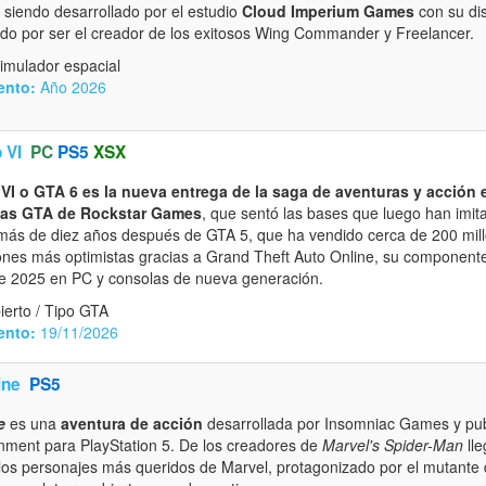
 siendo desarrollado por el estudio
Cloud Imperium Games
con su di
ido por ser el creador de los exitosos Wing Commander y Freelancer.
imulador espacial
ento:
Año 2026
 VI
PC
PS5
XSX
VI o GTA 6 es la nueva entrega de la saga de aventuras y acción
tas GTA de Rockstar Games
, que sentó las bases que luego han imit
 más de diez años después de GTA 5, que ha vendido cerca de 200 mill
iones más optimistas gracias a Grand Theft Auto Online, su componente 
de 2025 en PC y consolas de nueva generación.
erto / Tipo GTA
ento:
19/11/2026
ine
PS5
e
es una
aventura de acción
desarrollada por Insomniac Games y pub
ainment para PlayStation 5. De los creadores de
Marvel's Spider-Man
lle
los personajes más queridos de Marvel, protagonizado por el mutante 