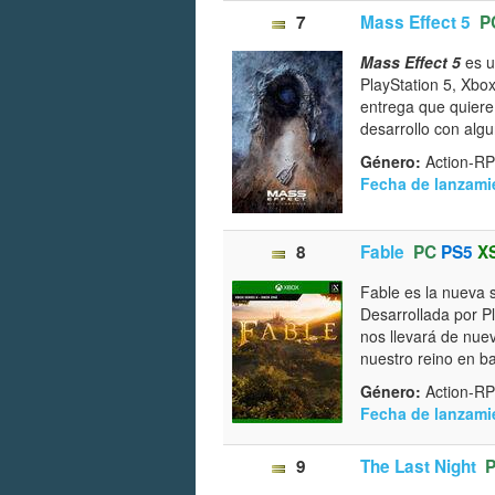
7
Mass Effect 5
P
Mass Effect 5
es u
PlayStation 5, Xbo
entrega que quiere
desarrollo con algun
Género:
Action-RP
Fecha de lanzami
8
Fable
PC
PS5
X
Fable es la nueva s
Desarrollada por P
nos llevará de nue
nuestro reino en b
Género:
Action-RP
Fecha de lanzami
9
The Last Night