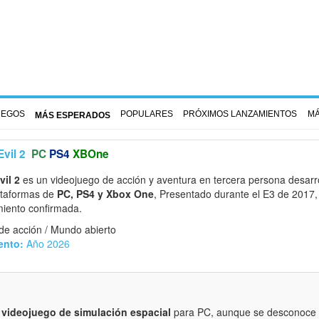
UEGOS
POPULARES
PRÓXIMOS LANZAMIENTOS
MÁ
MÁS ESPERADOS
vil 2
PC
PS4
XBOne
il 2
es un videojuego de acción y aventura en tercera persona desarr
lataformas de
PC, PS4 y Xbox One
, Presentado durante el E3 de 2017
miento confirmada.
de acción / Mundo abierto
ento:
Año 2026
n videojuego de simulación espacial
para PC, aunque se desconoce s