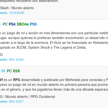
y esqueleto recubierto con adamantium.
Slash / Mundo abierto
ento:
15/9/2026
e
PC
PS4
XBOne
PS5
 es un juego de rol y acción en tres dimensiones con una particular estét
jugar, aunque quienes lo prefieran también encontrarán un desarrollo m
iarán a lo largo de la aventura. El título se ha financiado en Kickstart
nspirado en XCOM, System Shock y The Legend of Zelda,
PG
ento:
Año 2026
 VI
PC
XSX
VI
es un
RPG
desarrollado y publicado por Bethesda para consolas y P
nuevo un juego de rol en mundo abierto en primera persona que prome
 en el género, y que los jugadores llevan más de una década esperan
G / Mundo abierto / RPG Occidental
ento:
Año 2027