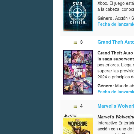
Xbox. El juego está
a la cabeza, conoc
Género:
Acción / S
Fecha de lanzami
3
Grand Theft Auto
Grand Theft Auto 
la saga superven
posteriores. Llega
superar las previs
2024 o principios 
Género:
Mundo abi
Fecha de lanzami
4
Marvel's Wolver
Marvel's Wolverin
Interactive Entert
acción con uno de 