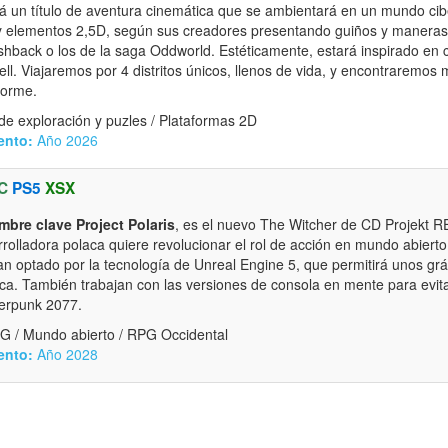
rá un título de aventura cinemática que se ambientará en un mundo ci
ón y elementos 2,5D, según sus creadores presentando guiños y maneras 
shback o los de la saga Oddworld. Estéticamente, estará inspirado en 
l. Viajaremos por 4 distritos únicos, llenos de vida, y encontraremos 
norme.
e exploración y puzles / Plataformas 2D
ento:
Año 2026
C
PS5
XSX
mbre clave Project Polaris
, es el nuevo The Witcher de CD Projekt R
rolladora polaca quiere revolucionar el rol de acción en mundo abierto
an optado por la tecnología de Unreal Engine 5, que permitirá unos grá
ca. También trabajan con las versiones de consola en mente para evit
berpunk 2077.
G / Mundo abierto / RPG Occidental
ento:
Año 2028