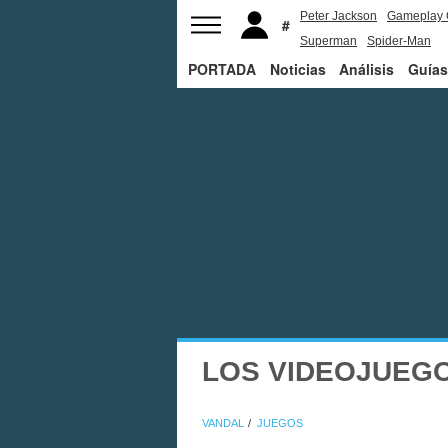
Peter Jackson
Gameplay 
Superman
Spider-Man
PORTADA
Noticias
Análisis
Guías
LOS VIDEOJUEG
VANDAL
JUEGOS