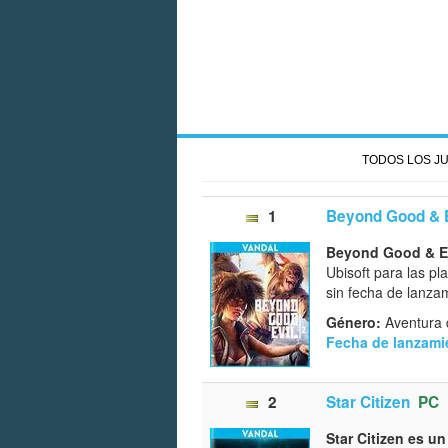
TODOS LOS J
1
Beyond Good & E
Beyond Good & Ev
Ubisoft para las p
sin fecha de lanza
Género:
Aventura 
Fecha de lanzami
2
Star Citizen
PC
Star Citizen es u