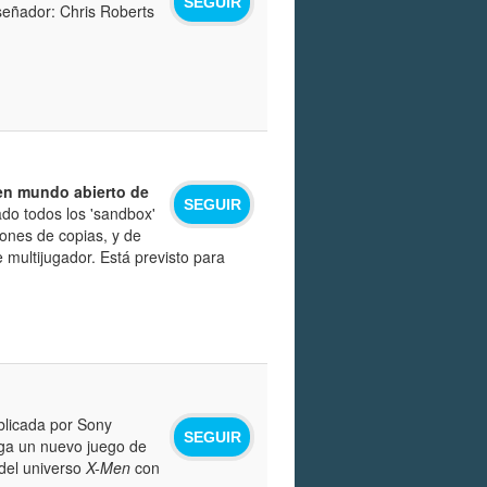
SEGUIR
señador: Chris Roberts
 en mundo abierto de
SEGUIR
ado todos los 'sandbox'
ones de copias, y de
multijugador. Está previsto para
licada por Sony
SEGUIR
ga un nuevo juego de
del universo
X-Men
con