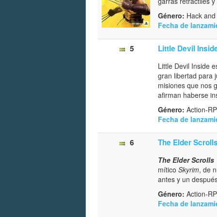
garras retráctiles 
Género:
Hack and 
Fecha de lanzami
5
Little Devil Insid
Little Devil Inside
gran libertad para 
misiones que nos gu
afirman haberse i
Género:
Action-R
Fecha de lanzami
6
The Elder Scrolls
The Elder Scrolls 
mítico
Skyrim
, de 
antes y un después
Género:
Action-RP
Fecha de lanzami