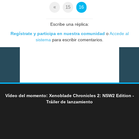
«
15
16
Escribe una réplica:
Regístrate y participa en nuestra comunidad
o
Accede al
sistema
para escribir comentarios.
Vídeo del momento: Xenoblade Chronicles 2: NSW2 Edition -
Tráiler de lanzamiento