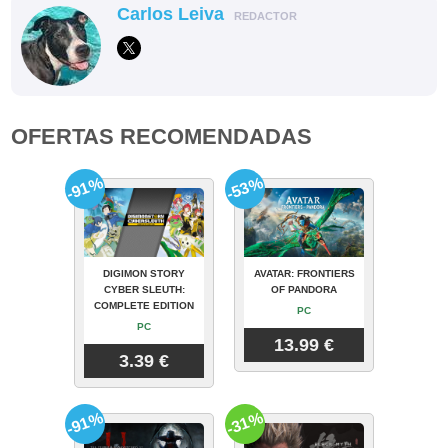
Carlos Leiva
REDACTOR
OFERTAS RECOMENDADAS
-91%
-53%
DIGIMON STORY
AVATAR: FRONTIERS
CYBER SLEUTH:
OF PANDORA
COMPLETE EDITION
PC
PC
13.99 €
3.39 €
-91%
-31%