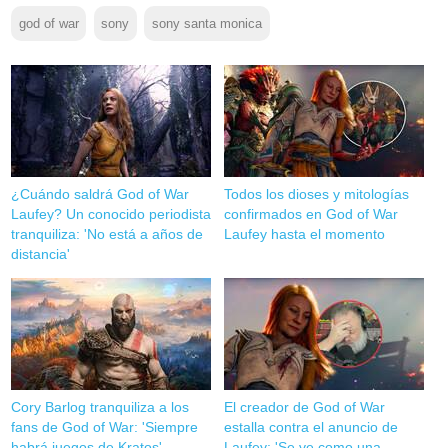
god of war
sony
sony santa monica
¿Cuándo saldrá God of War
Todos los dioses y mitologías
Laufey? Un conocido periodista
confirmados en God of War
tranquiliza: 'No está a años de
Laufey hasta el momento
distancia'
Cory Barlog tranquiliza a los
El creador de God of War
fans de God of War: 'Siempre
estalla contra el anuncio de
habrá juegos de Kratos'
Laufey: 'Se ve como una