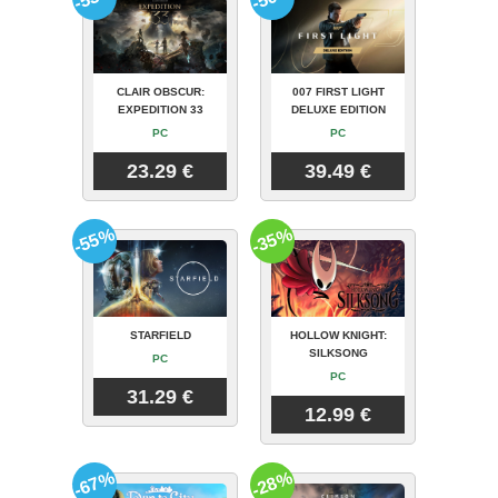
CLAIR OBSCUR:
007 FIRST LIGHT
EXPEDITION 33
DELUXE EDITION
PC
PC
23.29 €
39.49 €
-55%
-35%
STARFIELD
HOLLOW KNIGHT:
SILKSONG
PC
PC
31.29 €
12.99 €
-67%
-28%