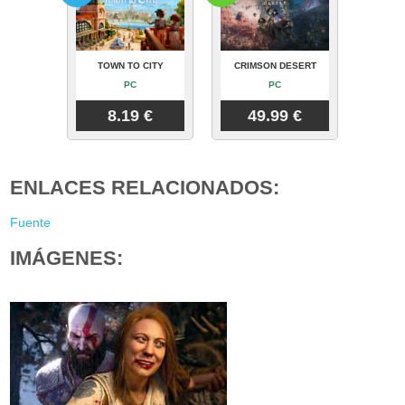
TOWN TO CITY
CRIMSON DESERT
PC
PC
8.19 €
49.99 €
ENLACES RELACIONADOS:
Fuente
IMÁGENES: