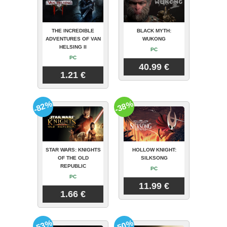
THE INCREDIBLE
BLACK MYTH:
ADVENTURES OF VAN
WUKONG
HELSING II
PC
PC
40.99 €
1.21 €
-82%
-38%
STAR WARS: KNIGHTS
HOLLOW KNIGHT:
OF THE OLD
SILKSONG
REPUBLIC
PC
PC
11.99 €
1.66 €
-53%
-50%