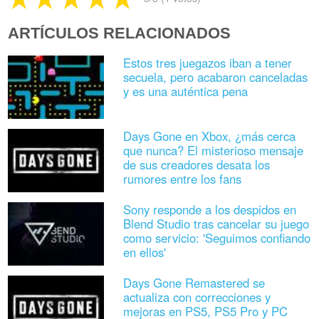
ARTÍCULOS RELACIONADOS
Estos tres juegazos iban a tener
secuela, pero acabaron canceladas
y es una auténtica pena
Days Gone en Xbox, ¿más cerca
que nunca? El misterioso mensaje
de sus creadores desata los
rumores entre los fans
Sony responde a los despidos en
Blend Studio tras cancelar su juego
como servicio: 'Seguimos confiando
en ellos'
Days Gone Remastered se
actualiza con correcciones y
mejoras en PS5, PS5 Pro y PC