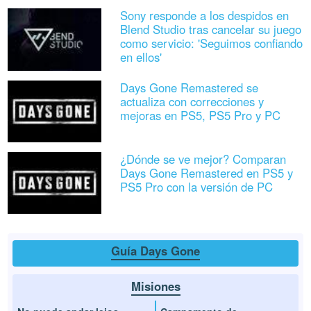
Sony responde a los despidos en
Blend Studio tras cancelar su juego
como servicio: 'Seguimos confiando
en ellos'
Days Gone Remastered se
actualiza con correcciones y
mejoras en PS5, PS5 Pro y PC
¿Dónde se ve mejor? Comparan
Days Gone Remastered en PS5 y
PS5 Pro con la versión de PC
Guía Days Gone
Misiones