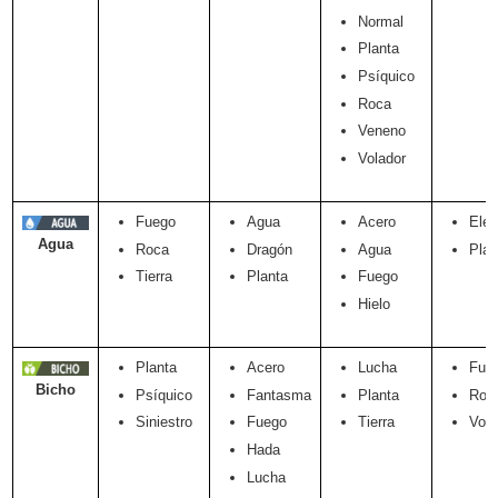
Normal
Planta
Psíquico
Roca
Veneno
Volador
Fuego
Agua
Acero
Eléc
Agua
Roca
Dragón
Agua
Plan
Tierra
Planta
Fuego
Hielo
Planta
Acero
Lucha
Fue
Bicho
Psíquico
Fantasma
Planta
Roc
Siniestro
Fuego
Tierra
Vola
Hada
Lucha