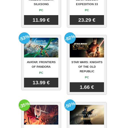
SILKSONG
EXPEDITION 33
PC
PC
11.99 €
23.29 €
-53%
-82%
AVATAR: FRONTIERS
STAR WARS: KNIGHTS
OF PANDORA
OF THE OLD
REPUBLIC
PC
PC
13.99 €
1.66 €
-35%
-50%