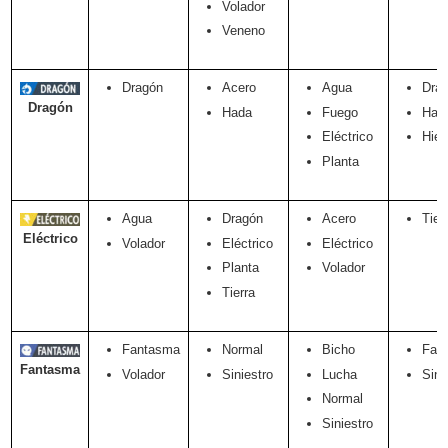
Volador
Veneno
Dragón
Acero
Agua
Dra
Dragón
Hada
Fuego
Had
Eléctrico
Hiel
Planta
Agua
Dragón
Acero
Tier
Eléctrico
Volador
Eléctrico
Eléctrico
Planta
Volador
Tierra
Fantasma
Normal
Bicho
Fan
Fantasma
Volador
Siniestro
Lucha
Sini
Normal
Siniestro