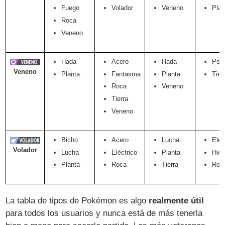
Fuego
Volador
Veneno
Plan
Roca
Veneno
Hada
Acero
Hada
Psíq
Veneno
Planta
Fantasma
Planta
Tier
Roca
Veneno
Tierra
Veneno
Bicho
Acero
Lucha
Eléc
Volador
Lucha
Eléctrico
Planta
Hiel
Planta
Roca
Tierra
Roc
La tabla de tipos de Pokémon es algo
realmente útil
para todos los usuarios y nunca está de más tenerla