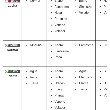
Normal
Bicho
Bicho
Had
Lucha
Fantasma
Siniestro
Psíq
Hada
Volador
Vola
Psíquico
Veneno
Volador
Ninguno
Acero
Fantasma
Luc
Normal
Fantasma
Roca
Agua
Acero
Agua
Bic
Planta
Roca
Bicho
Eléctrico
Fue
Tierra
Dragón
Planta
Hiel
Fuego
Tierra
Ven
Planta
Vola
Veneno
Volador