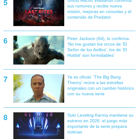
Ghost Recon Wildlands confirma
sus rumores y recibe nueva
misión, mejoras en consolas y el
contenido de Predator
Peter Jackson (64), lo confirma:
'No me gustan los orcos de 'El
Señor de los Anillos', los de 'El
Hobbit' son formidables'
Ya es oficial: 'The Big Bang
Theory' reúne a las estrellas
originales con un cambio histórico
con su nueva serie
Solo Leveling Karma mantiene su
estreno en 2026: el juego más
importante de la serie prepara
noticias