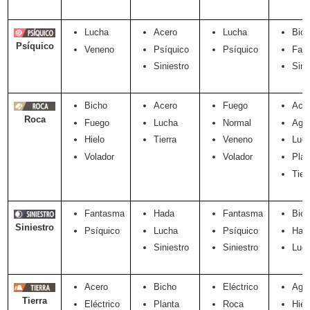
Lucha
Acero
Lucha
Bic
Psíquico
Veneno
Psíquico
Psíquico
Fan
Siniestro
Sini
Bicho
Acero
Fuego
Ace
Roca
Fuego
Lucha
Normal
Agu
Hielo
Tierra
Veneno
Luc
Volador
Volador
Plan
Tier
Fantasma
Hada
Fantasma
Bic
Siniestro
Psíquico
Lucha
Psíquico
Had
Siniestro
Siniestro
Luc
Acero
Bicho
Eléctrico
Agu
Tierra
Eléctrico
Planta
Roca
Hiel