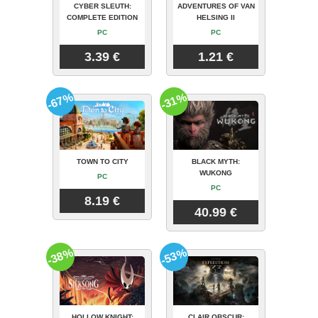
CYBER SLEUTH:
ADVENTURES OF VAN
COMPLETE EDITION
HELSING II
PC
PC
3.39 €
1.21 €
-67%
-31%
TOWN TO CITY
BLACK MYTH:
WUKONG
PC
PC
8.19 €
40.99 €
-38%
-53%
HOLLOW KNIGHT:
CLAIR OBSCUR: