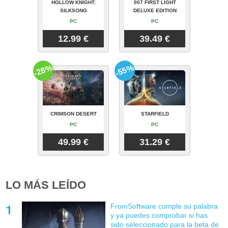
HOLLOW KNIGHT:
007 FIRST LIGHT
SILKSONG
DELUXE EDITION
PC
PC
12.99 €
39.49 €
-28%
-55%
CRIMSON DESERT
STARFIELD
PC
PC
49.99 €
31.29 €
LO MÁS LEÍDO
FromSoftware cumple su palabra
y ya puedes comprobar si has
sido seleccionado para la beta de