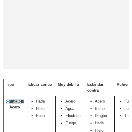
Tipo
Eficaz contra
Muy débil a
Estándar
Vulnera
contra
Hada
Acero
Acero
Fue
Acero
Hielo
Agua
Bicho
Luc
Roca
Eléctrico
Dragón
Tier
Fuego
Hada
Hielo