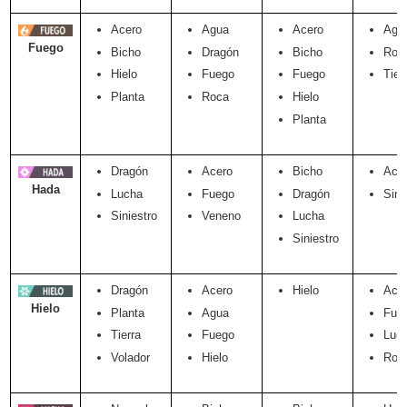
Acero
Agua
Acero
Agu
Fuego
Bicho
Dragón
Bicho
Roc
Hielo
Fuego
Fuego
Tier
Planta
Roca
Hielo
Planta
Dragón
Acero
Bicho
Ace
Hada
Lucha
Fuego
Dragón
Sini
Siniestro
Veneno
Lucha
Siniestro
Dragón
Acero
Hielo
Ace
Hielo
Planta
Agua
Fue
Tierra
Fuego
Luc
Volador
Hielo
Roc