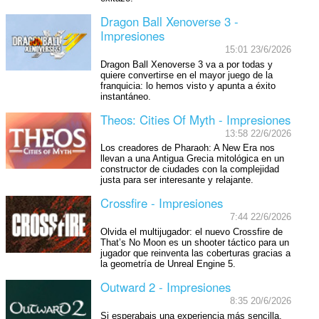
Dragon Ball Xenoverse 3 -
Impresiones
15:01 23/6/2026
Dragon Ball Xenoverse 3 va a por todas y
quiere convertirse en el mayor juego de la
franquicia: lo hemos visto y apunta a éxito
instantáneo.
Theos: Cities Of Myth - Impresiones
13:58 22/6/2026
Los creadores de Pharaoh: A New Era nos
llevan a una Antigua Grecia mitológica en un
constructor de ciudades con la complejidad
justa para ser interesante y relajante.
Crossfire - Impresiones
7:44 22/6/2026
Olvida el multijugador: el nuevo Crossfire de
That’s No Moon es un shooter táctico para un
jugador que reinventa las coberturas gracias a
la geometría de Unreal Engine 5.
Outward 2 - Impresiones
8:35 20/6/2026
Si esperabais una experiencia más sencilla,