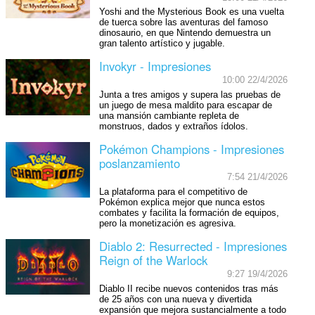
Yoshi and the Mysterious Book es una vuelta
de tuerca sobre las aventuras del famoso
dinosaurio, en que Nintendo demuestra un
gran talento artístico y jugable.
Invokyr - Impresiones
10:00 22/4/2026
Junta a tres amigos y supera las pruebas de
un juego de mesa maldito para escapar de
una mansión cambiante repleta de
monstruos, dados y extraños ídolos.
Pokémon Champions - Impresiones
poslanzamiento
7:54 21/4/2026
La plataforma para el competitivo de
Pokémon explica mejor que nunca estos
combates y facilita la formación de equipos,
pero la monetización es agresiva.
Diablo 2: Resurrected - Impresiones
Reign of the Warlock
9:27 19/4/2026
Diablo II recibe nuevos contenidos tras más
de 25 años con una nueva y divertida
expansión que mejora sustancialmente a todo