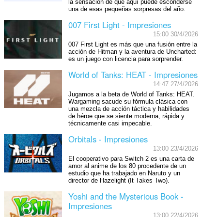
la sensación de que aquí puede esconderse
una de esas pequeñas sorpresas del año.
007 First Light - Impresiones
15:00 30/4/2026
007 First Light es más que una fusión entre la
acción de Hitman y la aventura de Uncharted:
es un juego con licencia para sorprender.
World of Tanks: HEAT - Impresiones
14:47 27/4/2026
Jugamos a la beta de World of Tanks: HEAT.
Wargaming sacude su fórmula clásica con
una mezcla de acción táctica y habilidades
de héroe que se siente moderna, rápida y
técnicamente casi impecable.
Orbitals - Impresiones
13:00 23/4/2026
El cooperativo para Switch 2 es una carta de
amor al anime de los 80 procedente de un
estudio que ha trabajado en Naruto y un
director de Hazelight (It Takes Two).
Yoshi and the Mysterious Book -
Impresiones
13:00 22/4/2026