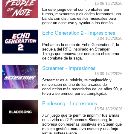
16:06 18/2/2026
En este juego de rol con combates por
turnos, mazmorras y ciudades formamos una
banda con distintos estilos musicales para
ganar un concurso y ayudar a los demás.
Echo Generation 2 - Impresiones
8:04 18/2/2026
Probamos la demo de Echo Generation 2, la
secuela del RPG inspirado en Stranger
Things que renueva por completo el sistema
de combate de la saga.
Screamer - Impresiones
16:00 17/2/2026
Screamer es el reinicio, reimaginación y
reinvención de uno de los arcades de
conducción más recordados de los años 90, y
te va a sorprender por su complejidad.
Bladesong - Impresiones
15:54 16/2/2026
¿Un juego que te permite imprimir tus armas
en la vida real? Probamos Bladesong, la
sorpresa con reseñas positivas en Steam que
mezcla gestión, narrativa oscura y una forja
virtual sobresaliente.