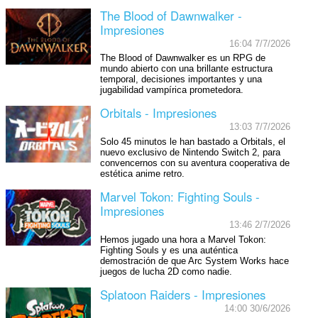
The Blood of Dawnwalker -
Impresiones
16:04 7/7/2026
The Blood of Dawnwalker es un RPG de
mundo abierto con una brillante estructura
temporal, decisiones importantes y una
jugabilidad vampírica prometedora.
Orbitals - Impresiones
13:03 7/7/2026
Solo 45 minutos le han bastado a Orbitals, el
nuevo exclusivo de Nintendo Switch 2, para
convencernos con su aventura cooperativa de
estética anime retro.
Marvel Tokon: Fighting Souls -
Impresiones
13:46 2/7/2026
Hemos jugado una hora a Marvel Tokon:
Fighting Souls y es una auténtica
demostración de que Arc System Works hace
juegos de lucha 2D como nadie.
Splatoon Raiders - Impresiones
14:00 30/6/2026