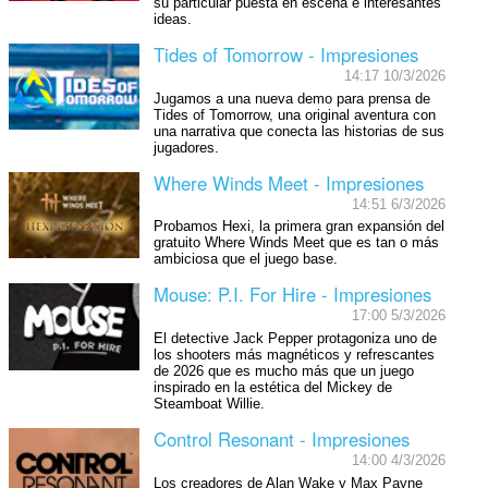
su particular puesta en escena e interesantes
ideas.
Tides of Tomorrow - Impresiones
14:17 10/3/2026
Jugamos a una nueva demo para prensa de
Tides of Tomorrow, una original aventura con
una narrativa que conecta las historias de sus
jugadores.
Where Winds Meet - Impresiones
14:51 6/3/2026
Probamos Hexi, la primera gran expansión del
gratuito Where Winds Meet que es tan o más
ambiciosa que el juego base.
Mouse: P.I. For Hire - Impresiones
17:00 5/3/2026
El detective Jack Pepper protagoniza uno de
los shooters más magnéticos y refrescantes
de 2026 que es mucho más que un juego
inspirado en la estética del Mickey de
Steamboat Willie.
Control Resonant - Impresiones
14:00 4/3/2026
Los creadores de Alan Wake y Max Payne