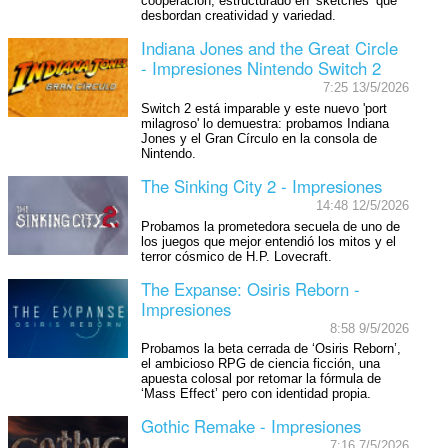
cooperación, estructurado en ‘sketches’ que
desbordan creatividad y variedad.
Indiana Jones and the Great Circle
- Impresiones Nintendo Switch 2
7:25 13/5/2026
Switch 2 está imparable y este nuevo 'port
milagroso' lo demuestra: probamos Indiana
Jones y el Gran Círculo en la consola de
Nintendo.
The Sinking City 2 - Impresiones
14:48 12/5/2026
Probamos la prometedora secuela de uno de
los juegos que mejor entendió los mitos y el
terror cósmico de H.P. Lovecraft.
The Expanse: Osiris Reborn -
Impresiones
8:58 9/5/2026
Probamos la beta cerrada de ‘Osiris Reborn’,
el ambicioso RPG de ciencia ficción, una
apuesta colosal por retomar la fórmula de
‘Mass Effect’ pero con identidad propia.
Gothic Remake - Impresiones
7:16 7/5/2026