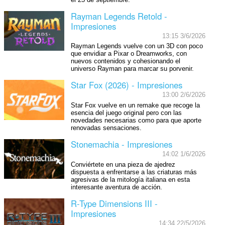
Rayman Legends Retold -
Impresiones
13:15 3/6/2026
Rayman Legends vuelve con un 3D con poco
que envidiar a Pixar o Dreamworks, con
nuevos contenidos y cohesionando el
universo Rayman para marcar su porvenir.
Star Fox (2026) - Impresiones
13:00 2/6/2026
Star Fox vuelve en un remake que recoge la
esencia del juego original pero con las
novedades necesarias como para que aporte
renovadas sensaciones.
Stonemachia - Impresiones
14:02 1/6/2026
Conviértete en una pieza de ajedrez
dispuesta a enfrentarse a las criaturas más
agresivas de la mitología italiana en esta
interesante aventura de acción.
R-Type Dimensions III -
Impresiones
14:34 22/5/2026