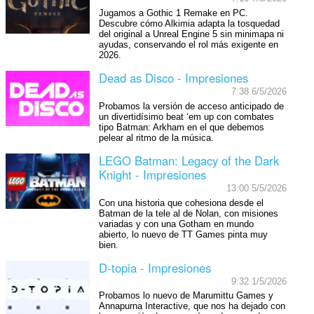
Jugamos a Gothic 1 Remake en PC.
Descubre cómo Alkimia adapta la tosquedad
del original a Unreal Engine 5 sin minimapa ni
ayudas, conservando el rol más exigente en
2026.
Dead as Disco - Impresiones
7:38 6/5/2026
Probamos la versión de acceso anticipado de
un divertidísimo beat ‘em up con combates
tipo Batman: Arkham en el que debemos
pelear al ritmo de la música.
LEGO Batman: Legacy of the Dark
Knight - Impresiones
13:00 5/5/2026
Con una historia que cohesiona desde el
Batman de la tele al de Nolan, con misiones
variadas y con una Gotham en mundo
abierto, lo nuevo de TT Games pinta muy
bien.
D-topia - Impresiones
9:32 1/5/2026
Probamos lo nuevo de Marumittu Games y
Annapurna Interactive, que nos ha dejado con