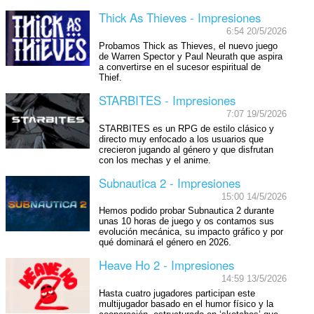
Thick As Thieves - Impresiones
6:54 20/5/2026
Probamos Thick as Thieves, el nuevo juego
de Warren Spector y Paul Neurath que aspira
a convertirse en el sucesor espiritual de
Thief.
STARBITES - Impresiones
7:07 19/5/2026
STARBITES es un RPG de estilo clásico y
directo muy enfocado a los usuarios que
crecieron jugando al género y que disfrutan
con los mechas y el anime.
Subnautica 2 - Impresiones
15:00 14/5/2026
Hemos podido probar Subnautica 2 durante
unas 10 horas de juego y os contamos sus
evolución mecánica, su impacto gráfico y por
qué dominará el género en 2026.
Heave Ho 2 - Impresiones
14:59 13/5/2026
Hasta cuatro jugadores participan este
multijugador basado en el humor físico y la