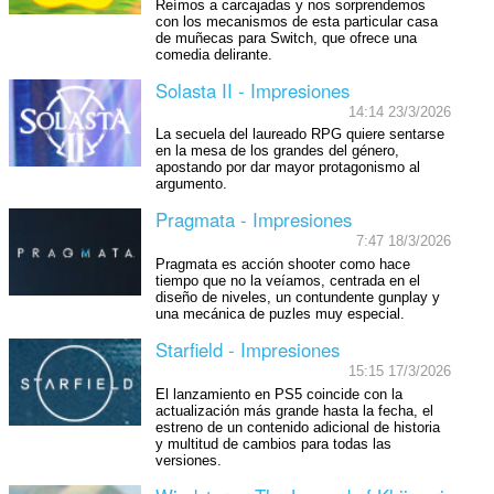
Reímos a carcajadas y nos sorprendemos
con los mecanismos de esta particular casa
de muñecas para Switch, que ofrece una
comedia delirante.
Solasta II - Impresiones
14:14 23/3/2026
La secuela del laureado RPG quiere sentarse
en la mesa de los grandes del género,
apostando por dar mayor protagonismo al
argumento.
Pragmata - Impresiones
7:47 18/3/2026
Pragmata es acción shooter como hace
tiempo que no la veíamos, centrada en el
diseño de niveles, un contundente gunplay y
una mecánica de puzles muy especial.
Starfield - Impresiones
15:15 17/3/2026
El lanzamiento en PS5 coincide con la
actualización más grande hasta la fecha, el
estreno de un contenido adicional de historia
y multitud de cambios para todas las
versiones.