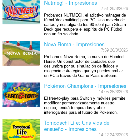
Nutmeg! - Impresiones
7:51 29/3/2026
Probamos NUTMEG!, el adictivo mánager de
fútbol 'deckbuilding' para PC. Una mezcla de
cartas y nostalgia de los 90 ideal para Steam
Deck que recupera el espíritu de PC Fútbol
con un fin solidario.
Nova Roma - Impresiones
7:59 26/3/2026
Probamos Nova Roma, lo nuevo de Hooded
Horse. Un constructor de ciudades que
deslumbra por su simulación de fluidos y
exigencia estratégica que ya puedes probar
en PC a través de Game Pass o Steam.
Pokémon Champions - Impresiones
14:05 25/3/2026
El free-to-play para Switch y móviles permite
modificar pormenorizadamente nuestro
equipo, tendrá temporadas y abre
interrogantes para el futuro de Pokémon.
Tomodachi Life: Una vida de
ensueño - Impresiones
14:22 24/3/2026