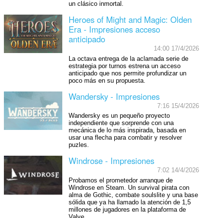
un clásico inmortal.
Heroes of Might and Magic: Olden
Era - Impresiones acceso
anticipado
14:00 17/4/2026
La octava entrega de la aclamada serie de
estrategia por turnos estrena un acceso
anticipado que nos permite profundizar un
poco más en su propuesta.
Wandersky - Impresiones
7:16 15/4/2026
Wandersky es un pequeño proyecto
independiente que sorprende con una
mecánica de lo más inspirada, basada en
usar una flecha para combatir y resolver
puzles.
Windrose - Impresiones
7:02 14/4/2026
Probamos el prometedor arranque de
Windrose en Steam. Un survival pirata con
alma de Gothic, combate soulslite y una base
sólida que ya ha llamado la atención de 1,5
millones de jugadores en la plataforma de
Valve.