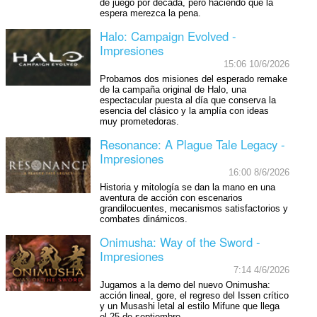
de juego por década, pero haciendo que la
espera merezca la pena.
Halo: Campaign Evolved -
Impresiones
15:06 10/6/2026
Probamos dos misiones del esperado remake
de la campaña original de Halo, una
espectacular puesta al día que conserva la
esencia del clásico y la amplía con ideas
muy prometedoras.
Resonance: A Plague Tale Legacy -
Impresiones
16:00 8/6/2026
Historia y mitología se dan la mano en una
aventura de acción con escenarios
grandilocuentes, mecanismos satisfactorios y
combates dinámicos.
Onimusha: Way of the Sword -
Impresiones
7:14 4/6/2026
Jugamos a la demo del nuevo Onimusha:
acción lineal, gore, el regreso del Issen crítico
y un Musashi letal al estilo Mifune que llega
el 25 de septiembre.