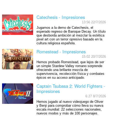
Catechesis - Impresiones
13:56 22/7/2026
Jugamos a la demo de Catechesis, el
esperado regreso de Baroque Decay. Un título
que desborda ambición al mezclar la estética
pixel art con un terror opresivo basado en la
cultura religiosa española.
Romestead - Impresiones
15:02 20/7/2026
Hemos probado Romestead, que lejos de ser
un simple Stardew Valley romano sorprende
ofreciendo una brillante mezcla de
supervivencia, recolección física y combates
épicos en su acceso anticipado.
Captain Tsubasa 2: World Fighters -
Impresiones
6:27 8/7/2026
Hemos jugado al nuevo videojuego de Oliver
y Benji para comprobar cómo lleva su nueva
escala mundial: 22 selecciones nacionales,
nuevos modos y más de 100 personajes.