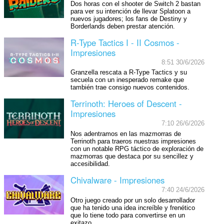
Dos horas con el shooter de Switch 2 bastan
para ver su intención de llevar Splatoon a
nuevos jugadores; los fans de Destiny y
Borderlands deben prestar atención.
R-Type Tactics I - II Cosmos -
Impresiones
8:51 30/6/2026
Granzella rescata a R-Type Tactics y su
secuela con un inesperado remake que
también trae consigo nuevos contenidos.
Terrinoth: Heroes of Descent -
Impresiones
7:10 26/6/2026
Nos adentramos en las mazmorras de
Terrinoth para traeros nuestras impresiones
con un notable RPG táctico de exploración de
mazmorras que destaca por su sencillez y
accesibilidad.
Chivalware - Impresiones
7:40 24/6/2026
Otro juego creado por un solo desarrollador
que ha tenido una idea increíble y frenético
que lo tiene todo para convertirse en un
exitazo.