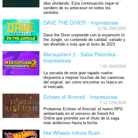
idos olvidando. Esta continuación sigue el
sendero de su antecesor en todos los
sentidos.
DAVE THE DIVER - Impresiones
12:56 19/6/2026
Dave the Diver sorprende con la expansión In
the Jungle, un contenido de calidad, variado y
tan divertido o más que el éxito de 2023.
Marsupilami 2 - Salsa Palombia -
Impresiones
7:05 19/6/2026
La secuela de este gran tapado vuelve
dispuesta a mejorar muchas de las carencias
del original, así como encontrar su hueco en
el mercado.
Echoes of Aincrad - Impresiones
7:12 17/6/2026
Probamos Echoes of Aincrad, el nuevo RPG
ambientado en el universo de Sword Art
Online que promete ser el título de la saga
más ambicioso hasta la fecha.
Hot Wheels Infinite Rush -