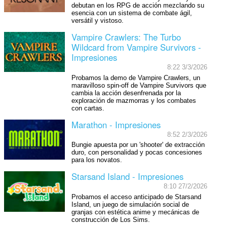
debutan en los RPG de acción mezclando su
esencia con un sistema de combate ágil,
versátil y vistoso.
Vampire Crawlers: The Turbo
Wildcard from Vampire Survivors -
Impresiones
8:22 3/3/2026
Probamos la demo de Vampire Crawlers, un
maravilloso spin-off de Vampire Survivors que
cambia la acción desenfrenada por la
exploración de mazmorras y los combates
con cartas.
Marathon - Impresiones
8:52 2/3/2026
Bungie apuesta por un 'shooter' de extracción
duro, con personalidad y pocas concesiones
para los novatos.
Starsand Island - Impresiones
8:10 27/2/2026
Probamos el acceso anticipado de Starsand
Island, un juego de simulación social de
granjas con estética anime y mecánicas de
construcción de Los Sims.