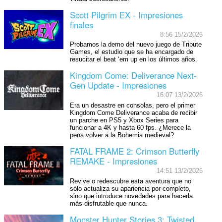
Scott Pilgrim EX - Impresiones
finales
8:56 15/2/2026
Probamos la demo del nuevo juego de Tribute
Games, el estudio que se ha encargado de
resucitar el beat ‘em up en los últimos años.
Kingdom Come: Deliverance Next-
Gen Update - Impresiones
16:07 13/2/2026
Era un desastre en consolas, pero el primer
Kingdom Come Deliverance acaba de recibir
un parche en PS5 y Xbox Series para
funcionar a 4K y hasta 60 fps. ¿Merece la
pena volver a la Bohemia medieval?
FATAL FRAME 2: Crimson Butterfly
REMAKE - Impresiones
14:51 13/2/2026
Revive o redescubre esta aventura que no
sólo actualiza su apariencia por completo,
sino que introduce novedades para hacerla
más disfrutable que nunca.
Monster Hunter Stories 3: Twisted