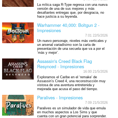
La mítica saga R-Type regresa con una nueva
versión de una de sus mejores y más
desafiantes entregas que, por desgracia, no
hace justicia a su leyenda.
Warhammer 40,000: Boltgun 2 -
Impresiones
7:01 22/5/2026
Un nuevo personaje, niveles más verticales y
un arsenal variadísimo son la carta de
presentación de una secuela que va a por el
‘más y mejor’.
Assassin's Creed Black Flag
Resynced - Impresiones
16:00 21/5/2026
Exploramos el Caribe en el ‘remake’ de
Assassin’s Creed 4, una reconstrucción muy
vistosa de una aventura entretenida y
mejorada que acusa el paso del tiempo.
Paralives - Impresiones
7:09 21/5/2026
Paralives es un simulador de vida que emula
en muchos aspectos a Los Sims y que
cuenta con un gran potencial para sorprender.