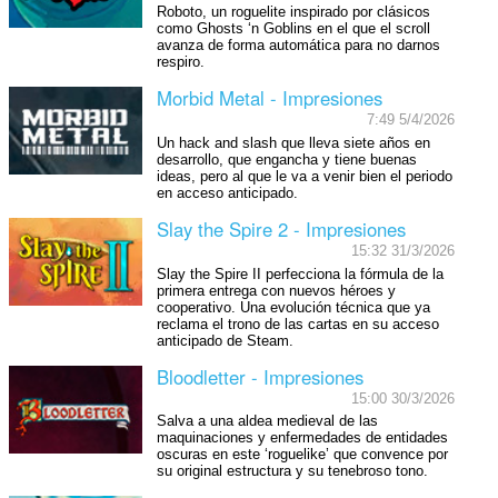
Roboto, un roguelite inspirado por clásicos
como Ghosts ‘n Goblins en el que el scroll
avanza de forma automática para no darnos
respiro.
Morbid Metal - Impresiones
7:49 5/4/2026
Un hack and slash que lleva siete años en
desarrollo, que engancha y tiene buenas
ideas, pero al que le va a venir bien el periodo
en acceso anticipado.
Slay the Spire 2 - Impresiones
15:32 31/3/2026
Slay the Spire II perfecciona la fórmula de la
primera entrega con nuevos héroes y
cooperativo. Una evolución técnica que ya
reclama el trono de las cartas en su acceso
anticipado de Steam.
Bloodletter - Impresiones
15:00 30/3/2026
Salva a una aldea medieval de las
maquinaciones y enfermedades de entidades
oscuras en este ‘roguelike’ que convence por
su original estructura y su tenebroso tono.