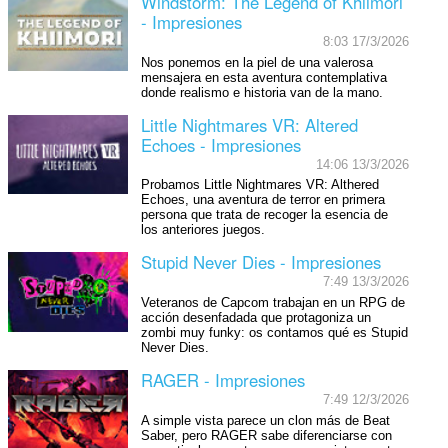
Windstorm: The Legend of Khiimori
- Impresiones
8:03 17/3/2026
Nos ponemos en la piel de una valerosa
mensajera en esta aventura contemplativa
donde realismo e historia van de la mano.
Little Nightmares VR: Altered
Echoes - Impresiones
14:06 13/3/2026
Probamos Little Nightmares VR: Althered
Echoes, una aventura de terror en primera
persona que trata de recoger la esencia de
los anteriores juegos.
Stupid Never Dies - Impresiones
7:49 13/3/2026
Veteranos de Capcom trabajan en un RPG de
acción desenfadada que protagoniza un
zombi muy funky: os contamos qué es Stupid
Never Dies.
RAGER - Impresiones
7:49 12/3/2026
A simple vista parece un clon más de Beat
Saber, pero RAGER sabe diferenciarse con