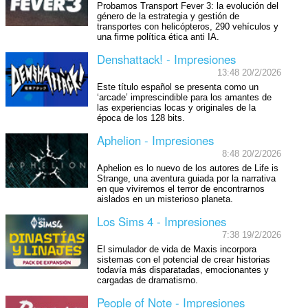
Probamos Transport Fever 3: la evolución del
género de la estrategia y gestión de
transportes con helicópteros, 290 vehículos y
una firme política ética anti IA.
Denshattack! - Impresiones
13:48 20/2/2026
Este título español se presenta como un
‘arcade’ imprescindible para los amantes de
las experiencias locas y originales de la
época de los 128 bits.
Aphelion - Impresiones
8:48 20/2/2026
Aphelion es lo nuevo de los autores de Life is
Strange, una aventura guiada por la narrativa
en que viviremos el terror de encontrarnos
aislados en un misterioso planeta.
Los Sims 4 - Impresiones
7:38 19/2/2026
El simulador de vida de Maxis incorpora
sistemas con el potencial de crear historias
todavía más disparatadas, emocionantes y
cargadas de dramatismo.
People of Note - Impresiones