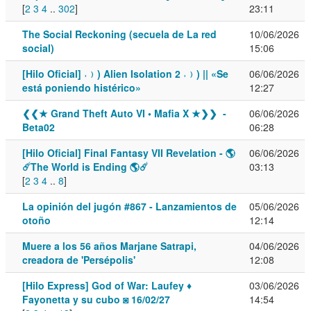
[
2
3
4
..
302
]
23:11
The Social Reckoning (secuela de La red
10/06/2026
social)
15:06
[Hilo Oficial] ˒﹚) Alien Isolation 2 ˒﹚) || «Se
06/06/2026
está poniendo histérico»
12:27
❮❮★ Grand Theft Auto VI • Mafia X ★❯❯ -
06/06/2026
Beta02
06:28
[Hilo Oficial] Final Fantasy VII Revelation - 🌎
06/06/2026
☄️The World is Ending 🌎☄️
03:13
[
2
3
4
..
8
]
La opinión del jugón #867 - Lanzamientos de
05/06/2026
otoño
12:14
Muere a los 56 años Marjane Satrapi,
04/06/2026
creadora de 'Persépolis'
12:08
[Hilo Express] God of War: Laufey ♦
03/06/2026
Fayonetta y su cubo ◙ 16/02/27
14:54