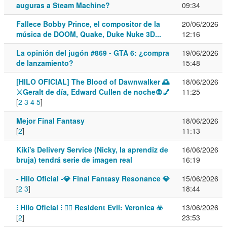
auguras a Steam Machine?
09:34
Fallece Bobby Prince, el compositor de la
20/06/2026
música de DOOM, Quake, Duke Nuke 3D...
12:16
La opinión del jugón #869 - GTA 6: ¿compra
19/06/2026
de lanzamiento?
15:48
[HILO OFICIAL] The Blood of Dawnwalker 🌅
18/06/2026
⚔️Geralt de día, Edward Cullen de noche🧛💅
11:25
[
2
3
4
5
]
Mejor Final Fantasy
18/06/2026
[
2
]
11:13
Kiki's Delivery Service (Nicky, la aprendiz de
16/06/2026
bruja) tendrá serie de imagen real
16:19
- Hilo Oficial -💎 Final Fantasy Resonance 💎
15/06/2026
[
2
3
]
18:44
⁝ Hilo Oficial ⁝ 🧟‍♂️ Resident Evil: Veronica ☣️
13/06/2026
[
2
]
23:53