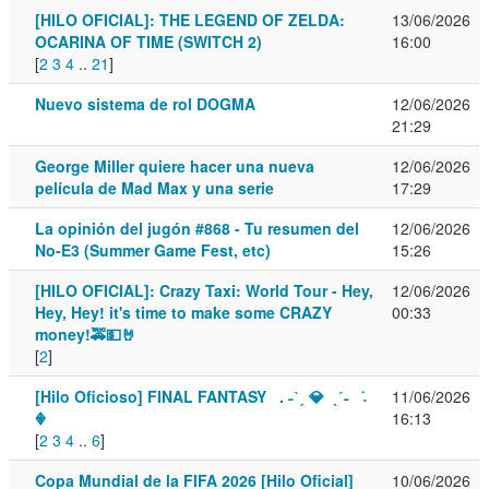
[HILO OFICIAL]: THE LEGEND OF ZELDA:
13/06/2026
OCARINA OF TIME (SWITCH 2)
16:00
[
2
3
4
..
21
]
Nuevo sistema de rol DOGMA
12/06/2026
21:29
George Miller quiere hacer una nueva
12/06/2026
película de Mad Max y una serie
17:29
La opinión del jugón #868 - Tu resumen del
12/06/2026
No-E3 (Summer Game Fest, etc)
15:26
[HILO OFICIAL]: Crazy Taxi: World Tour - Hey,
12/06/2026
Hey, Hey! it's time to make some CRAZY
00:33
money!🚕💵🤘
[
2
]
[Hilo Oficioso] FINAL FANTASY . ˗ˋˏ 💎 ˎˊ˗ ݁ ˖
11/06/2026
𖢻
16:13
[
2
3
4
..
6
]
Copa Mundial de la FIFA 2026 [Hilo Oficial]
10/06/2026