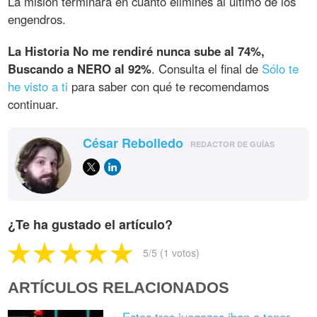
La misión terminará en cuanto elimines al último de los
engendros.
La Historia No me rendiré nunca sube al 74%,
Buscando a NERO al 92%
. Consulta el final de
Sólo te
he visto a ti
para saber con qué te recomendamos
continuar.
César Rebolledo
REDACTOR DE GUÍAS
¿Te ha gustado el artículo?
5
/5 (
1
votos)
ARTÍCULOS RELACIONADOS
Estos tres juegazos iban a tener