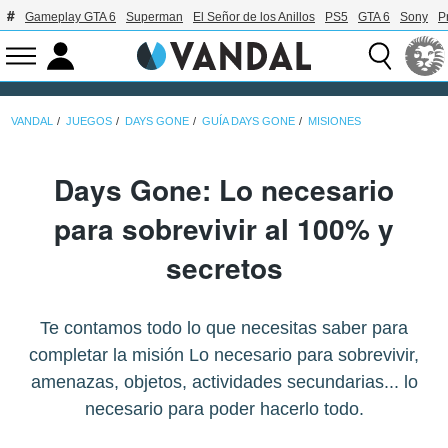
Gameplay GTA 6
Superman
El Señor de los Anillos
PS5
GTA 6
Sony
P
VANDAL
JUEGOS
DAYS GONE
GUÍA DAYS GONE
MISIONES
Days Gone: Lo necesario
para sobrevivir al 100% y
secretos
Te contamos todo lo que necesitas saber para
completar la misión Lo necesario para sobrevivir,
amenazas, objetos, actividades secundarias... lo
necesario para poder hacerlo todo.