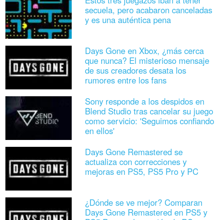
secuela, pero acabaron canceladas
y es una auténtica pena
Days Gone en Xbox, ¿más cerca
que nunca? El misterioso mensaje
de sus creadores desata los
rumores entre los fans
Sony responde a los despidos en
Blend Studio tras cancelar su juego
como servicio: 'Seguimos confiando
en ellos'
Days Gone Remastered se
actualiza con correcciones y
mejoras en PS5, PS5 Pro y PC
¿Dónde se ve mejor? Comparan
Days Gone Remastered en PS5 y