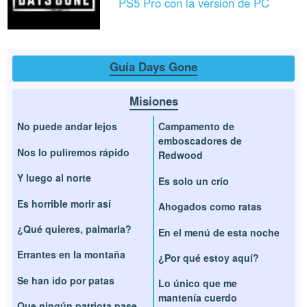
PS5 Pro con la versión de PC
Guía Days Gone
Misiones
No puede andar lejos
Campamento de
emboscadores de
Nos lo puliremos rápido
Redwood
Y luego al norte
Es solo un crío
Es horrible morir así
Ahogados como ratas
¿Qué quieres, palmarla?
En el menú de esta noche
Errantes en la montaña
¿Por qué estoy aquí?
Se han ido por patas
Lo único que me
mantenía cuerdo
Que ningún patriota pase