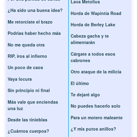
Lava Metolius
¿Ha sido una buena idea?
Horda de Wapintia Road
Me retorciste el brazo
Horda de Berley Lake
Podrías haber hecho más
Cabeza gacha y te
alimentarán
No me queda otra
Cárgate a todos esos
RIP, iros al infierno
cabrones
Un poco de caos
Otro ataque de la milicia
Vaya locura
El último
Sin principio ni final
Te dejaré algo
Más vale que enciendas
No puedes hacerlo solo
una luz
Para un motero maleante
Desde las tinieblas
¿Y mis putos anillos?
¿Cuántos cuerpos?