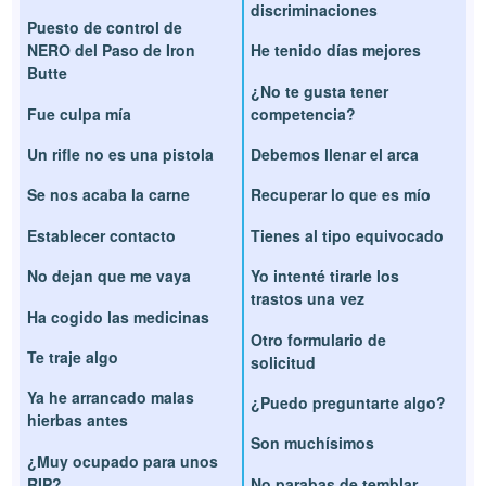
discriminaciones
Puesto de control de
NERO del Paso de Iron
He tenido días mejores
Butte
¿No te gusta tener
Fue culpa mía
competencia?
Un rifle no es una pistola
Debemos llenar el arca
Se nos acaba la carne
Recuperar lo que es mío
Establecer contacto
Tienes al tipo equivocado
No dejan que me vaya
Yo intenté tirarle los
trastos una vez
Ha cogido las medicinas
Otro formulario de
Te traje algo
solicitud
Ya he arrancado malas
¿Puedo preguntarte algo?
hierbas antes
Son muchísimos
¿Muy ocupado para unos
RIP?
No parabas de temblar