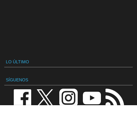
LO ÚLTIMO
SÍGUENOS
VANDAL
Redacción