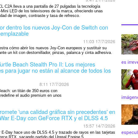
CL C2A lleva a una pantalla de 27 pulgadas la tecnología
ini LED de los televisores de la marca, ofreciendo unas
idad de imagen, contraste y tasa de refresco.
or dentro los nuevos Joy-Con de Switch con
eemplazable
11:03 17/7/2026
stra cómo abrir los nuevos Joy-Con europeos y sustituir su
nte un kit con destornillador, pinzas, palanca y cinta adhesiva.
es irrev
Turtle Beach Stealth Pro II: Los mejores
es para jugar no están al alcance de todos los
8:11 17/7/2026
Beach: un titán de 350 euros con
e redefine el audio premium en unos
imágene
omete 'una calidad gráfica sin precedentes' en
 War E-Day con GeForce RTX y el DLSS 4.5
15:57 14/7/2026
especul
 E-Day hace uso de DLSS 4.5 y trazado de rayos en las tarjetas
orce RTX, sacando partido del Unreal Engine 5.