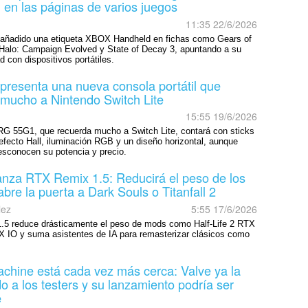
en las páginas de varios juegos
11:35 22/6/2026
 añadido una etiqueta XBOX Handheld en fichas como Gears of
Halo: Campaign Evolved y State of Decay 3, apuntando a su
d con dispositivos portátiles.
presenta una nueva consola portátil que
 mucho a Nintendo Switch Lite
15:55 19/6/2026
RG 55G1, que recuerda mucho a Switch Lite, contará con sticks
 efecto Hall, iluminación RGB y un diseño horizontal, aunque
esconocen su potencia y precio.
anza RTX Remix 1.5: Reducirá el peso de los
abre la puerta a Dark Souls o Titanfall 2
lez
5:55 17/6/2026
5 reduce drásticamente el peso de mods como Half-Life 2 RTX
X IO y suma asistentes de IA para remasterizar clásicos como
chine está cada vez más cerca: Valve ya la
o a los testers y su lanzamiento podría ser
e