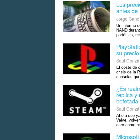
Los preci
antes de 
Jorge Cano
Un informe d
NAND durante
portátiles, m
PlayStati
su precio
Saúl Gonzá
El coste de 
crisis de la
consolas que
¿Es real
réplica y
bofetada
Saúl Gonzá
Ahora que ya
Valve, volve
caro como p
Microsof