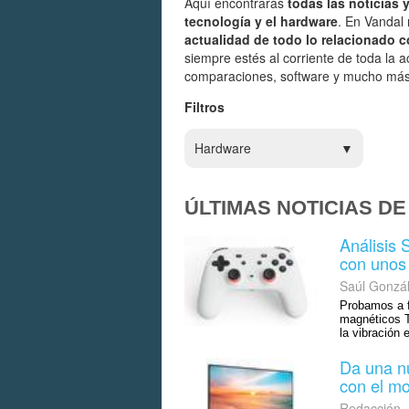
Aquí encontrarás
todas las noticias 
tecnología y el hardware
. En Vandal
actualidad de todo lo relacionado c
siempre estés al corriente de toda la 
comparaciones, software y mucho más,
Filtros
Hardware
ÚLTIMAS NOTICIAS D
Análisis
con unos 
Saúl Gonzá
Probamos a f
magnéticos T
la vibración 
Da una n
con el m
Redacción