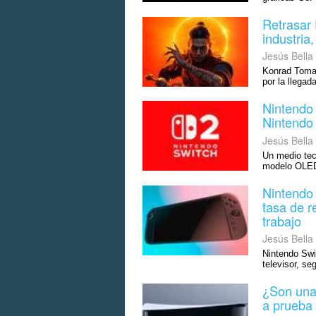
Retrasar 
industria
Jesús Bella
Konrad Tomas
por la llegad
Nintendo
Nintendo
Jesús Bella
Un medio tec
modelo OLED 
Nintendo 
tasa de r
trabajo
Jesús Bella
Nintendo Swi
televisor, se
¿Son una
a prueba 