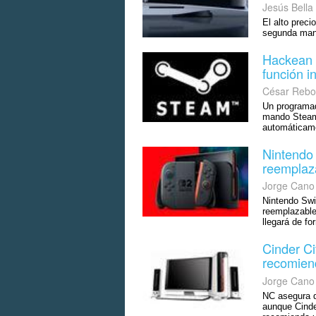
Jesús Bella
El alto preci
segunda mano
Hackean e
función i
César Rebo
Un programad
mando Steam 
automáticam
Nintendo 
reemplaz
Jorge Cano
Nintendo Swi
reemplazable
llegará de fo
Cinder Ci
recomien
Jorge Cano
NC asegura 
aunque Cinde