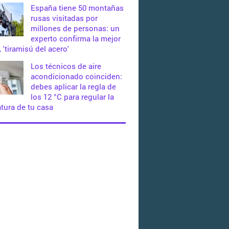
España tiene 50 montañas
rusas visitadas por
millones de personas: un
experto confirma la mejor
 'tiramisú del acero'
Los técnicos de aire
acondicionado coinciden:
debes aplicar la regla de
los 12 °C para regular la
tura de tu casa