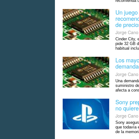
recomienda 
Un juego
recomend
de precio
Jorge Cano
Cinder City,
pide 32 GB 
habitual inc
Los mayo
demandad
Jorge Cano
Una demanda 
suministro d
afecta a cons
Sony pre
no quiere
Jorge Cano
Sony asegura
que todavía 
de la memori