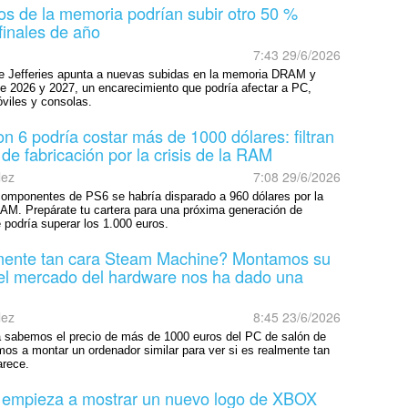
os de la memoria podrían subir otro 50 %
finales de año
7:43 29/6/2026
e Jefferies apunta a nuevas subidas en la memoria DRAM y
 2026 y 2027, un encarecimiento que podría afectar a PC,
óviles y consolas.
on 6 podría costar más de 1000 dólares: filtran
 de fabricación por la crisis de la RAM
lez
7:08 29/6/2026
componentes de PS6 se habría disparado a 960 dólares por la
 RAM. Prepárate tu cartera para una próxima generación de
 podría superar los 1.000 euros.
mente tan cara Steam Machine? Montamos su
 el mercado del hardware nos ha dado una
lez
8:45 23/6/2026
 sabemos el precio de más de 1000 euros del PC de salón de
mos a montar un ordenador similar para ver si es realmente tan
arece.
t empieza a mostrar un nuevo logo de XBOX