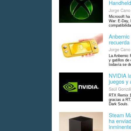
Handheld 
Jorge Cano
Microsoft ha
War: E-Day, 
compatibilida
Anbernic 
recuerda
Jorge Cano
La Anbernic 
y gatillos de
todavía se d
NVIDIA l
juegos y 
Saúl Gonzá
RTX Remix 1.
gracias a RT
Dark Souls.
Steam Ma
ha enviad
inminent