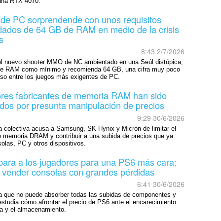
una RTX 4070.
 de PC sorprendende con unos requisitos
ados de 64 GB de RAM en medio de la crisis
s
8:43 2/7/2026
 el nuevo shooter MMO de NC ambientado en una Seúl distópica,
de RAM como mínimo y recomienda 64 GB, una cifra muy poco
luso entre los juegos más exigentes de PC.
res fabricantes de memoria RAM han sido
os por presunta manipulación de precios
9:29 30/6/2026
colectiva acusa a Samsung, SK Hynix y Micron de limitar el
e memoria DRAM y contribuir a una subida de precios que ya
olas, PC y otros dispositivos.
para a los jugadores para una PS6 más cara:
 vender consolas con grandes pérdidas
6:41 30/6/2026
 que no puede absorber todas las subidas de componentes y
estudia cómo afrontar el precio de PS6 ante el encarecimiento
a y el almacenamiento.