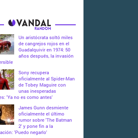
Un aristócrata soltó miles
de cangrejos rojos en el
Guadalquivir en 1974: 50
años después, la invasión
ersible
Sony recupera
oficialmente al Spider-Man
de Tobey Maguire con
unas inesperadas
s: 'Ya no es como antes'
James Gunn desmiente
oficialmente el último
rumor sobre 'The Batman
2' y pone fin a la
ación: 'Puedo negarlo'