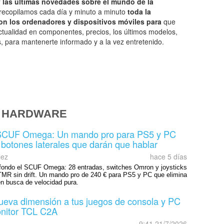
y las últimas novedades sobre el mundo de la
 recopilamos cada día y minuto a minuto
toda la
on los ordenadores y dispositivos móviles para
que
actualidad en componentes, precios, los últimos modelos,
 para mantenerte informado y a la vez entretenido.
E HARDWARE
 SCUF Omega: Un mando pro para PS5 y PC
botones laterales que darán que hablar
lez
hace 5 días
ondo el SCUF Omega: 28 entradas, switches Omron y joysticks
MR sin drift. Un mando pro de 240 € para PS5 y PC que elimina
en busca de velocidad pura.
ueva dimensión a tus juegos de consola y PC
onitor TCL C2A
9:41 21/7/2026