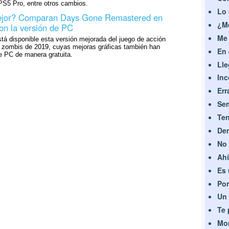
S5 Pro, entre otros cambios.
Lo 
ejor? Comparan Days Gone Remastered en
¿Me
on la versión de PC
Me 
tá disponible esta versión mejorada del juego de acción
 zombis de 2019, cuyas mejoras gráficas también han
En 
de PC de manera gratuita.
Lle
Inc
Err
Sem
Ten
Dem
No 
Ahí
Es 
Por
Un 
Te 
Mom