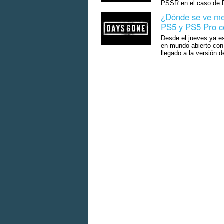
PSSR en el caso de P
¿Dónde se ve m
PS5 y PS5 Pro c
Desde el jueves ya es
en mundo abierto con
llegado a la versión 