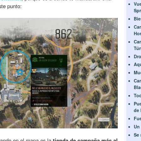
Vue
te punto:
Spr
Bie
Ca
Hor
Ca
Tún
Dro
Aqu
Mu
Ca
Bla
Tod
Pue
de 
Fue
Un 
Se 
lando en el mapa es la
tienda de campaña más al