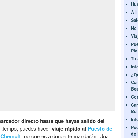
Hu
A l
Sal
No 
Via
Pue
Pio
Tu 
Inf
¿Q
Ca
Bea
Com
Ca
Be
Inf
arcador directo hasta que hayas salido del
Pue
ar tiempo, puedes hacer
viaje rápido al
Puesto de
de 
a Chemult
, porque es a donde te mandarán. Una