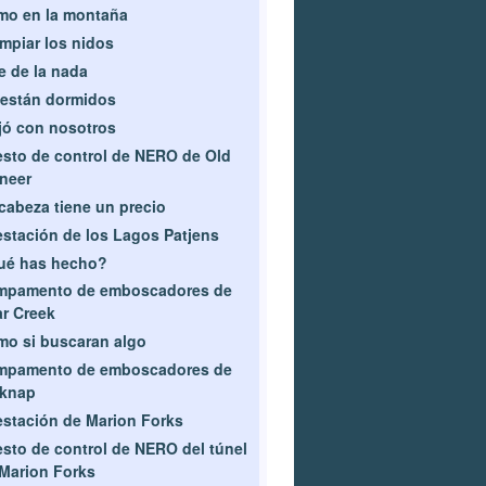
mo en la montaña
impiar los nidos
e de la nada
están dormidos
jó con nosotros
sto de control de NERO de Old
neer
cabeza tiene un precio
estación de los Lagos Patjens
ué has hecho?
mpamento de emboscadores de
r Creek
o si buscaran algo
mpamento de emboscadores de
lknap
estación de Marion Forks
sto de control de NERO del túnel
Marion Forks