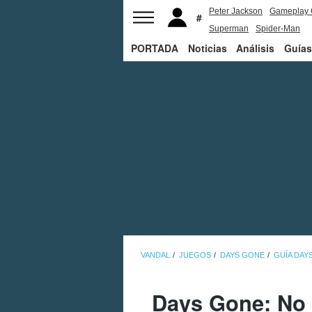
Peter Jackson
Gameplay 
Superman
Spider-Man
PORTADA
Noticias
Análisis
Guías
VANDAL
JUEGOS
DAYS GONE
GUÍA DAY
Days Gone: No 