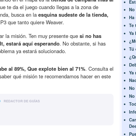
Est
ue te da el juego cuando llegas a la zona de
No 
enda, busca en la
esquina sudeste de la tienda,
Ha 
MP3 que tanto quiere Weaver.
Te 
Ya 
ar la misión. Ten muy presente que
si no has
¿M
t, estará aquí esperando
. No obstante, si has
Tú 
roblema ya estará solucionado.
¿Q
Deb
ube al 89%, Que explote bien al 71%
. Consulta el
Ya 
saber qué misión te recomendamos hacer en este
Nad
No 
No 
o
REDACTOR DE GUÍAS
Tod
Inf
Ca
De
Pue