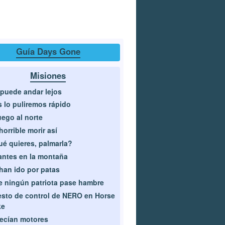
Guía Days Gone
Misiones
puede andar lejos
 lo puliremos rápido
uego al norte
horrible morir así
é quieres, palmarla?
antes en la montaña
han ido por patas
 ningún patriota pase hambre
sto de control de NERO en Horse
ke
ecían motores