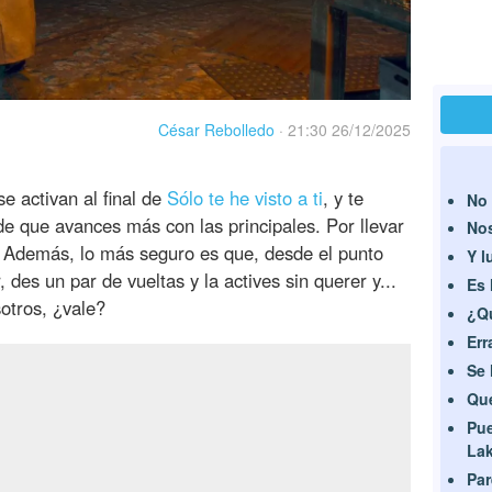
César Rebolledo
·
21:30 26/12/2025
e activan al final de
Sólo te he visto a ti
, y te
No 
 que avances más con las principales. Por llevar
Nos
. Además, lo más seguro es que, desde el punto
Y l
 des un par de vueltas y la actives sin querer y...
Es 
otros, ¿vale?
¿Qu
Err
Se 
Que
Pue
La
Par