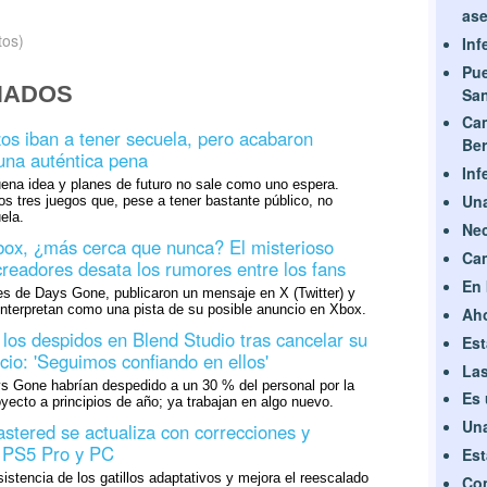
ase
tos)
Inf
Pue
NADOS
Sa
Ca
zos iban a tener secuela, pero acabaron
Ber
una auténtica pena
Inf
ena idea y planes de futuro no sale como uno espera.
Una
os tres juegos que, pese a tener bastante público, no
ela.
Nec
ox, ¿más cerca que nunca? El misterioso
Cam
readores desata los rumores entre los fans
En 
es de Days Gone, publicaron un mensaje en X (Twitter) y
interpretan como una pista de su posible anuncio en Xbox.
Aho
los despidos en Blend Studio tras cancelar su
Est
cio: 'Seguimos confiando en ellos'
Las
s Gone habrían despedido a un 30 % del personal por la
Es 
yecto a principios de año; ya trabajan en algo nuevo.
Una
tered se actualiza con correcciones y
 PS5 Pro y PC
Est
sistencia de los gatillos adaptativos y mejora el reescalado
Com