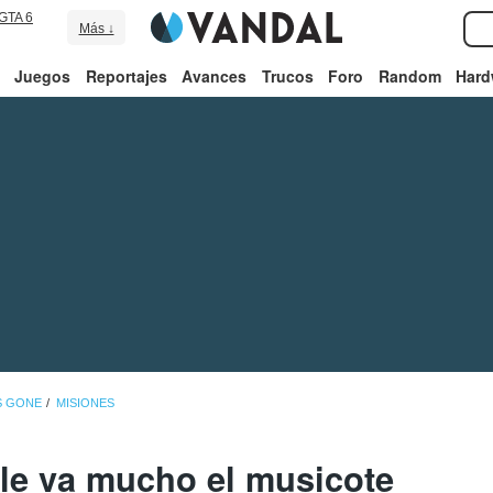
GTA 6
Más ↓
Juegos
Reportajes
Avances
Trucos
Foro
Random
Hard
S GONE
MISIONES
le va mucho el musicote