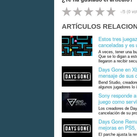
-
/5 (
0
vo
ARTÍCULOS RELACIO
Estos tres juega
canceladas y es 
A veces, tener una bu
Que se lo digan a est
llegaron a recibir secu
Days Gone en Xb
mensaje de sus c
Bend Studio, creador
algunos jugadores lo 
Sony responde a 
juego como servi
Los creadores de Day
cancelación de su pro
Days Gone Remas
mejoras en PS5,
El parche ajusta la re