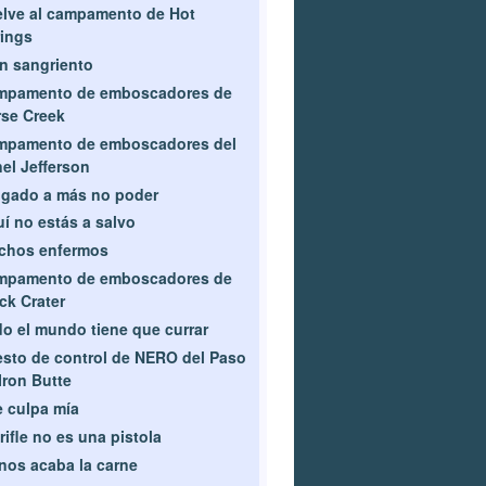
lve al campamento de Hot
ings
n sangriento
mpamento de emboscadores de
se Creek
mpamento de emboscadores del
el Jefferson
gado a más no poder
í no estás a salvo
chos enfermos
mpamento de emboscadores de
ck Crater
o el mundo tiene que currar
sto de control de NERO del Paso
Iron Butte
 culpa mía
rifle no es una pistola
nos acaba la carne