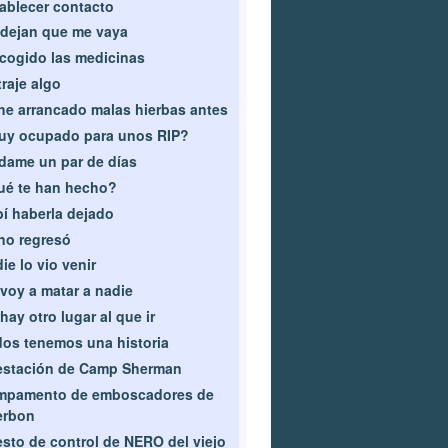
ablecer contacto
dejan que me vaya
cogido las medicinas
traje algo
he arrancado malas hierbas antes
uy ocupado para unos RIP?
dame un par de días
ué te han hecho?
í haberla dejado
no regresó
ie lo vio venir
voy a matar a nadie
hay otro lugar al que ir
os tenemos una historia
estación de Camp Sherman
mpamento de emboscadores de
erbon
sto de control de NERO del viejo