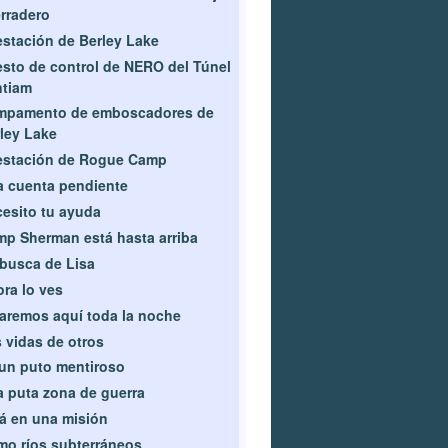
rradero
estación de Berley Lake
sto de control de NERO del Túnel
ntiam
mpamento de emboscadores de
ley Lake
estación de Rogue Camp
 cuenta pendiente
esito tu ayuda
p Sherman está hasta arriba
busca de Lisa
ra lo ves
aremos aquí toda la noche
 vidas de otros
un puto mentiroso
 puta zona de guerra
á en una misión
o ríos subterráneos