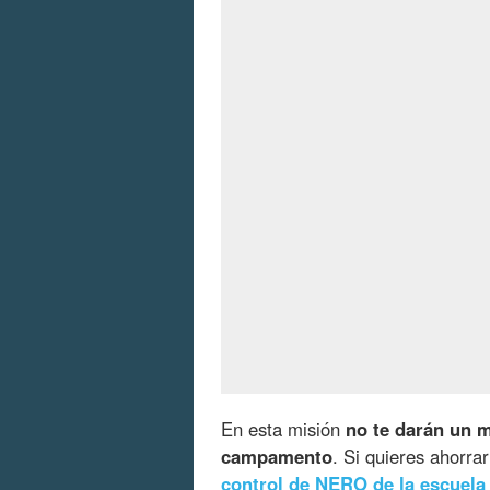
En esta misión
no te darán un m
campamento
. Si quieres ahorr
control de NERO de la escuel