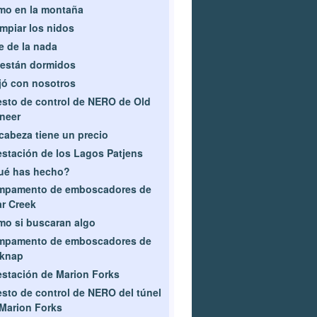
mo en la montaña
impiar los nidos
e de la nada
están dormidos
jó con nosotros
sto de control de NERO de Old
neer
cabeza tiene un precio
estación de los Lagos Patjens
ué has hecho?
mpamento de emboscadores de
r Creek
o si buscaran algo
mpamento de emboscadores de
lknap
estación de Marion Forks
sto de control de NERO del túnel
Marion Forks