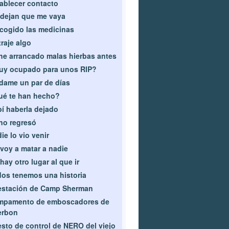
ablecer contacto
dejan que me vaya
cogido las medicinas
traje algo
he arrancado malas hierbas antes
uy ocupado para unos RIP?
dame un par de días
ué te han hecho?
í haberla dejado
no regresó
ie lo vio venir
voy a matar a nadie
hay otro lugar al que ir
os tenemos una historia
estación de Camp Sherman
mpamento de emboscadores de
erbon
sto de control de NERO del viejo