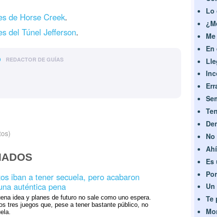
Lo 
s de Horse Creek
.
¿Me
 del Túnel Jefferson
.
Me 
En 
o
REDACTOR DE GUÍAS
Lle
Inc
Err
Sem
Ten
Dem
tos)
No 
Ahí
NADOS
Es 
Por
zos iban a tener secuela, pero acabaron
una auténtica pena
Un 
ena idea y planes de futuro no sale como uno espera.
Te 
os tres juegos que, pese a tener bastante público, no
Mom
ela.