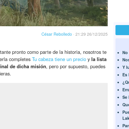
César Rebolledo
·
21:29 26/12/2025
ante pronto como parte de la historia, nosotros te
No 
erla completes
Tu cabeza tiene un precio
y
la lista
Nos
inal de dicha misión
, pero por supuesto, puedes
Y l
ieras.
Es 
¿Qu
Err
Se 
Que
Pue
La
Par