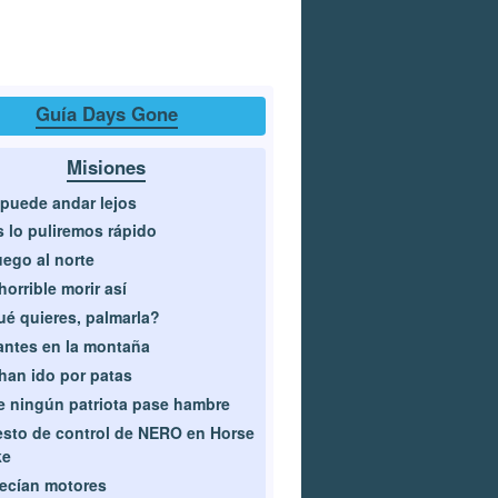
Guía Days Gone
Misiones
puede andar lejos
 lo puliremos rápido
uego al norte
horrible morir así
é quieres, palmarla?
antes en la montaña
han ido por patas
 ningún patriota pase hambre
sto de control de NERO en Horse
ke
ecían motores