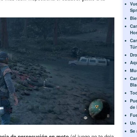
Vue
Spr
Bie
Ca
Hor
Ca
Tún
Dro
Aqu
Mu
Ca
Bla
Tod
Pue
de 
Fue
Un 
Se 
ncia de persecución en moto
(el juego no te deja