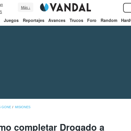
an
Más ↓
5
Juegos
Reportajes
Avances
Trucos
Foro
Random
Hard
S GONE
MISIONES
mo completar Drogado a