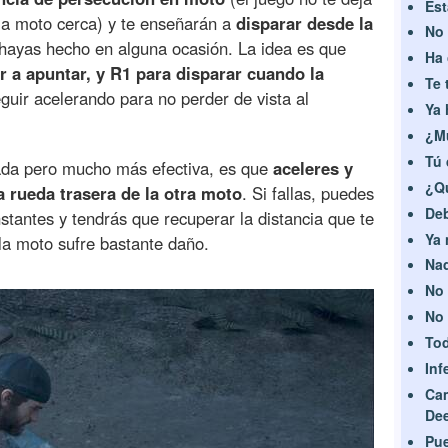
Est
 la moto cerca) y te enseñarán a
disparar desde la
No 
 hayas hecho en alguna ocasión. La idea es que
Ha 
 a apuntar, y R1 para disparar cuando la
Te 
eguir acelerando para no perder de vista al
Ya 
¿M
Tú 
gada pero mucho más efectiva, es que
aceleres y
¿Q
 rueda trasera de la otra moto
. Si fallas, puedes
Deb
nstantes y tendrás que recuperar la distancia que te
Ya 
 la moto sufre bastante daño.
Nad
No 
No 
Tod
Inf
Ca
De
Pue