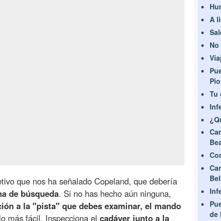
Hu
A l
Sal
No 
Via
Pue
Pio
Tu 
Inf
¿Q
Ca
Bea
Com
Ca
Be
etivo que nos ha señalado Copeland, que debería
Inf
ona de búsqueda
. Si no has hecho aún ninguna,
Pue
ión a la "pista" que debes examinar, el mando
de 
lo más fácil. Inspecciona el
cadáver junto a la