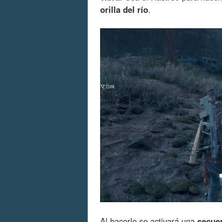
orilla del río
.
Al hacerlo se activará una
secue