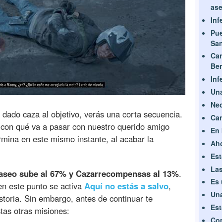
ase
Inf
Pue
Sa
Ca
Ber
Inf
Una
Nec
 dado caza al objetivo, verás una corta secuencia.
Cam
con qué va a pasar con nuestro querido amigo
En 
rmina en este mismo instante, al acabar la
Aho
Est
Las
 paseo sube al 67% y Cazarrecompensas al 13%
.
Es 
en este punto se activa
Aquí no estás a salvo
,
Una
toria. Sin embargo, antes de continuar te
Est
as otras misiones:
Com