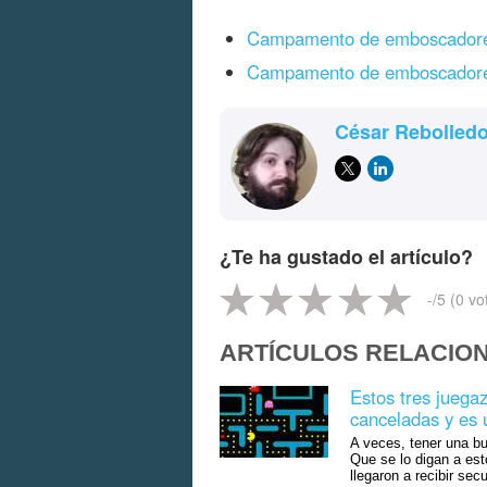
Campamento de emboscadore
Campamento de emboscadores
César Rebolled
¿Te ha gustado el artículo?
-
/5 (
0
vo
ARTÍCULOS RELACIO
Estos tres juega
canceladas y es 
A veces, tener una bu
Que se lo digan a est
llegaron a recibir secu