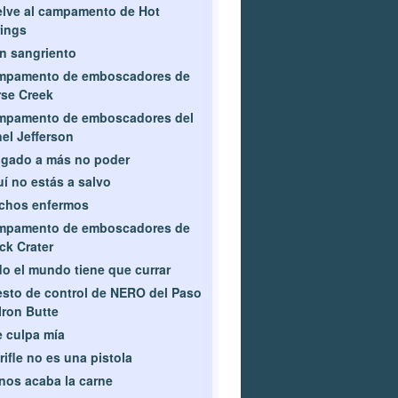
lve al campamento de Hot
ings
n sangriento
mpamento de emboscadores de
se Creek
mpamento de emboscadores del
el Jefferson
gado a más no poder
í no estás a salvo
chos enfermos
mpamento de emboscadores de
ck Crater
o el mundo tiene que currar
sto de control de NERO del Paso
Iron Butte
 culpa mía
rifle no es una pistola
nos acaba la carne