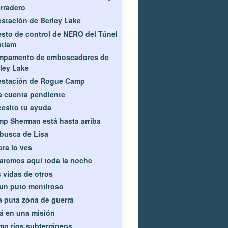
rradero
estación de Berley Lake
sto de control de NERO del Túnel
ntiam
mpamento de emboscadores de
ley Lake
estación de Rogue Camp
 cuenta pendiente
esito tu ayuda
p Sherman está hasta arriba
busca de Lisa
ra lo ves
aremos aquí toda la noche
 vidas de otros
un puto mentiroso
 puta zona de guerra
á en una misión
o ríos subterráneos