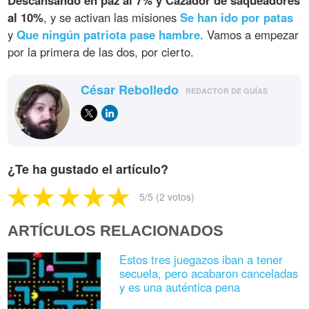
Descansando en paz al 7% y Cazador de saqueadores
al 10%
, y se activan las misiones
Se han ido por patas
y
Que ningún patriota pase hambre
. Vamos a empezar
por la primera de las dos, por cierto.
César Rebolledo
REDACTOR DE GUÍAS
¿Te ha gustado el artículo?
5
/5 (
2
votos)
ARTÍCULOS RELACIONADOS
Estos tres juegazos iban a tener
secuela, pero acabaron canceladas
y es una auténtica pena