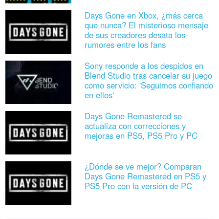
Days Gone en Xbox, ¿más cerca
que nunca? El misterioso mensaje
de sus creadores desata los
rumores entre los fans
Sony responde a los despidos en
Blend Studio tras cancelar su juego
como servicio: 'Seguimos confiando
en ellos'
Days Gone Remastered se
actualiza con correcciones y
mejoras en PS5, PS5 Pro y PC
¿Dónde se ve mejor? Comparan
Days Gone Remastered en PS5 y
PS5 Pro con la versión de PC