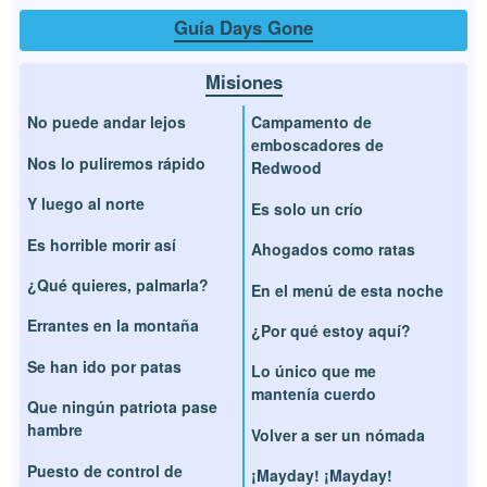
Guía Days Gone
Misiones
No puede andar lejos
Campamento de
emboscadores de
Nos lo puliremos rápido
Redwood
Y luego al norte
Es solo un crío
Es horrible morir así
Ahogados como ratas
¿Qué quieres, palmarla?
En el menú de esta noche
Errantes en la montaña
¿Por qué estoy aquí?
Se han ido por patas
Lo único que me
mantenía cuerdo
Que ningún patriota pase
hambre
Volver a ser un nómada
Puesto de control de
¡Mayday! ¡Mayday!