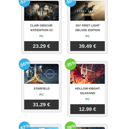
-53%
-50%
CLAIR OBSCUR:
007 FIRST LIGHT
EXPEDITION 33
DELUXE EDITION
PC
PC
23.29 €
39.49 €
-55%
-35%
STARFIELD
HOLLOW KNIGHT:
SILKSONG
PC
PC
31.29 €
12.99 €
-67%
-28%