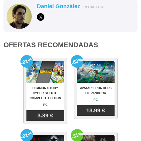
Daniel González
REDACTOR
OFERTAS RECOMENDADAS
-91%
-53%
DIGIMON STORY
AVATAR: FRONTIERS
CYBER SLEUTH:
OF PANDORA
COMPLETE EDITION
PC
PC
13.99 €
3.39 €
-91%
-31%