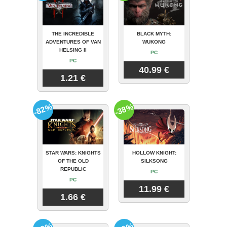
THE INCREDIBLE
BLACK MYTH:
ADVENTURES OF VAN
WUKONG
HELSING II
PC
PC
40.99 €
1.21 €
-82%
-38%
STAR WARS: KNIGHTS
HOLLOW KNIGHT:
OF THE OLD
SILKSONG
REPUBLIC
PC
PC
11.99 €
1.66 €