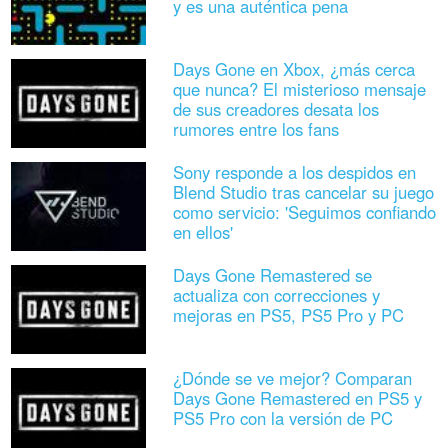
y es una auténtica pena
Days Gone en Xbox, ¿más cerca
que nunca? El misterioso mensaje
de sus creadores desata los
rumores entre los fans
Sony responde a los despidos en
Blend Studio tras cancelar su juego
como servicio: 'Seguimos confiando
en ellos'
Days Gone Remastered se
actualiza con correcciones y
mejoras en PS5, PS5 Pro y PC
¿Dónde se ve mejor? Comparan
Days Gone Remastered en PS5 y
PS5 Pro con la versión de PC