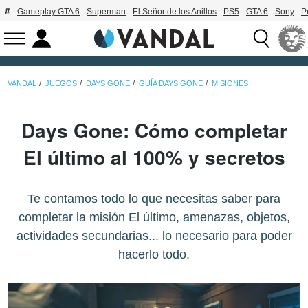
Gameplay GTA 6
Superman
El Señor de los Anillos
PS5
GTA 6
Sony
P
VANDAL
JUEGOS
DAYS GONE
GUÍA DAYS GONE
MISIONES
Days Gone: Cómo completar
El último al 100% y secretos
Te contamos todo lo que necesitas saber para
completar la misión El último, amenazas, objetos,
actividades secundarias... lo necesario para poder
hacerlo todo.