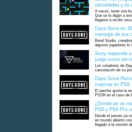
canceladas y es 
A veces, tener una bu
Que se lo digan a est
llegaron a recibir secu
Days Gone en Xb
mensaje de sus c
Bend Studio, creador
algunos jugadores lo 
Sony responde a 
juego como servi
Los creadores de Day
cancelación de su pro
Days Gone Remas
mejoras en PS5,
El parche ajusta la re
PSSR en el caso de P
¿Dónde se ve m
PS5 y PS5 Pro c
Desde el jueves ya es
en mundo abierto con
llegado a la versión 