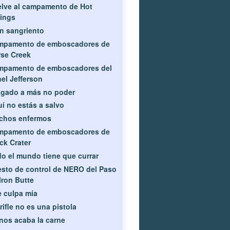
lve al campamento de Hot
ings
n sangriento
mpamento de emboscadores de
se Creek
mpamento de emboscadores del
el Jefferson
gado a más no poder
í no estás a salvo
chos enfermos
mpamento de emboscadores de
ck Crater
o el mundo tiene que currar
sto de control de NERO del Paso
Iron Butte
 culpa mía
rifle no es una pistola
nos acaba la carne