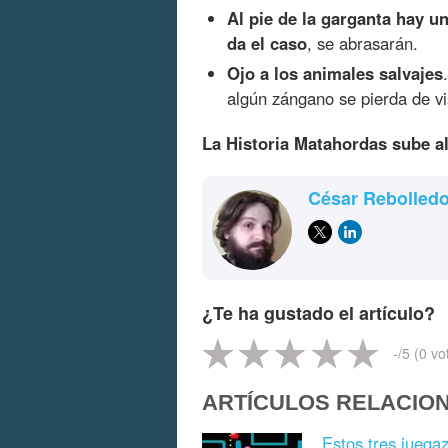
Al pie de la garganta hay u
da el caso
, se abrasarán.
Ojo a los animales salvajes
algún zángano se pierda de vis
La Historia Matahordas sube a
César Rebolled
¿Te ha gustado el artículo?
-
/5 (
0
vo
ARTÍCULOS RELACIO
Estos tres juega