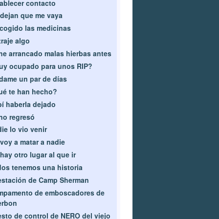
ablecer contacto
dejan que me vaya
cogido las medicinas
traje algo
he arrancado malas hierbas antes
uy ocupado para unos RIP?
dame un par de días
ué te han hecho?
í haberla dejado
no regresó
ie lo vio venir
voy a matar a nadie
hay otro lugar al que ir
os tenemos una historia
estación de Camp Sherman
mpamento de emboscadores de
erbon
sto de control de NERO del viejo