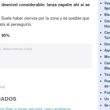
Vue
n desnivel considerable: lanza napalm ahí si se
Spr
Bie
. Suele haber ciervos por la zona y es posible que
Ca
ta al perseguirlo.
Hor
Ca
l 95%
.
Tún
Dro
o
REDACTOR DE GUÍAS
Aqu
Mu
Ca
Bla
Tod
Pue
de 
tos)
Fue
NADOS
Un 
Se 
zos iban a tener secuela, pero acabaron