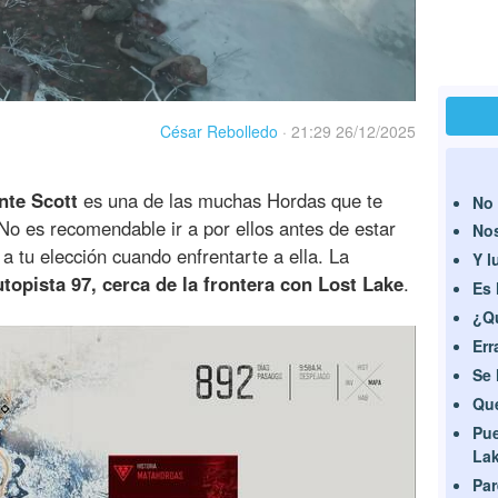
César Rebolledo
·
21:29 26/12/2025
nte Scott
es una de las muchas Hordas que te
No 
 No es recomendable ir a por ellos antes de estar
Nos
 tu elección cuando enfrentarte a ella. La
Y l
topista 97, cerca de la frontera con Lost Lake
.
Es 
¿Qu
Err
Se 
Que
Pue
La
Par