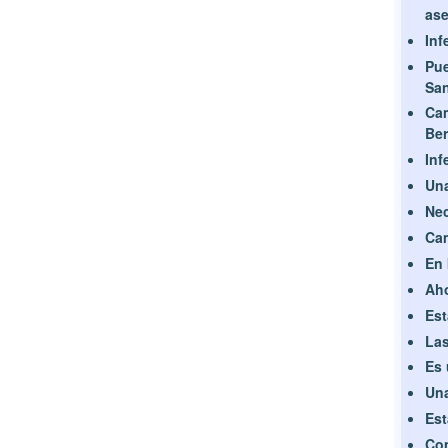
ase
Inf
Pue
Sa
Ca
Ber
Inf
Una
Nec
Cam
En 
Aho
Est
Las
Es 
Una
Est
Com