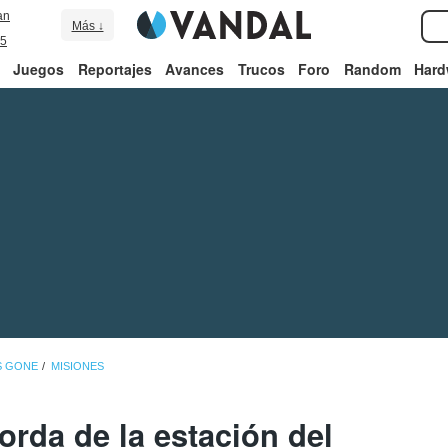
an
Más ↓
5
Juegos
Reportajes
Avances
Trucos
Foro
Random
Hard
S GONE
MISIONES
rda de la estación del