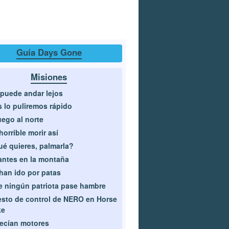
Guía Days Gone
Misiones
puede andar lejos
 lo puliremos rápido
uego al norte
horrible morir así
é quieres, palmarla?
antes en la montaña
han ido por patas
 ningún patriota pase hambre
sto de control de NERO en Horse
ke
ecían motores