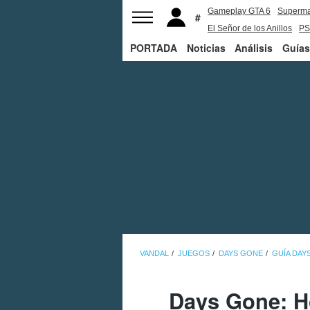
Gameplay GTA 6
Superm
El Señor de los Anillos
PS
PORTADA
Noticias
Análisis
Guías
VANDAL
JUEGOS
DAYS GONE
GUÍA DAY
Days Gone: Ho