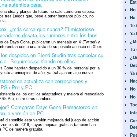
Est
una auténtica pena
No 
ena idea y planes de futuro no sale como uno espera.
os tres juegos que, pese a tener bastante público, no
Ha 
ela.
Te 
ox, ¿más cerca que nunca? El misterioso
Ya 
readores desata los rumores entre los fans
¿M
es de Days Gone, publicaron un mensaje en X (Twitter) y
interpretan como una pista de su posible anuncio en Xbox.
Tú 
los despidos en Blend Studio tras cancelar su
¿Q
cio: 'Seguimos confiando en ellos'
Deb
s Gone habrían despedido a un 30 % del personal por la
Ya 
yecto a principios de año; ya trabajan en algo nuevo.
tered se actualiza con correcciones y
Nad
 PS5 Pro y PC
No 
sistencia de los gatillos adaptativos y mejora el reescalado
No 
S5 Pro, entre otros cambios.
Tod
ejor? Comparan Days Gone Remastered en
on la versión de PC
Inf
Ca
tá disponible esta versión mejorada del juego de acción
 zombis de 2019, cuyas mejoras gráficas también han
De
de PC de manera gratuita.
Pue