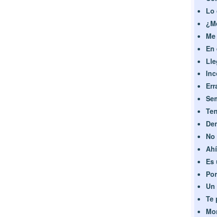
Lo 
¿Me
Me 
En 
Lle
Inc
Err
Sem
Ten
Dem
No 
Ahí
Es 
Por
Un 
Te 
Mom