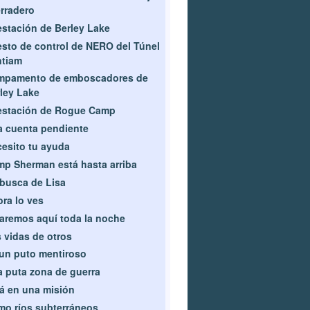
rradero
estación de Berley Lake
sto de control de NERO del Túnel
ntiam
mpamento de emboscadores de
ley Lake
estación de Rogue Camp
 cuenta pendiente
esito tu ayuda
p Sherman está hasta arriba
busca de Lisa
ra lo ves
aremos aquí toda la noche
 vidas de otros
un puto mentiroso
 puta zona de guerra
á en una misión
o ríos subterráneos