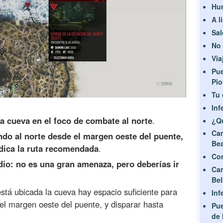
Hu
A l
Sal
No 
Via
Pue
Pio
Tu 
Inf
a cueva en el foco de combate al norte
.
¿Q
Ca
ndo al norte desde el margen oeste del puente,
Bea
ndica la ruta recomendada
.
Com
io: no es una gran amenaza, pero deberías ir
Ca
Be
stá ubicada la cueva hay espacio suficiente para
Inf
 el margen oeste del puente, y disparar hasta
Pue
de 