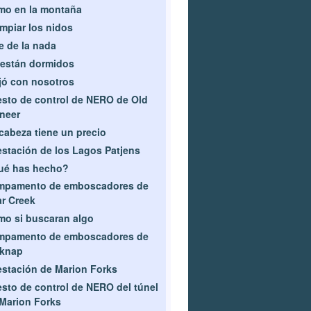
mo en la montaña
impiar los nidos
e de la nada
están dormidos
jó con nosotros
sto de control de NERO de Old
neer
cabeza tiene un precio
estación de los Lagos Patjens
ué has hecho?
mpamento de emboscadores de
r Creek
o si buscaran algo
mpamento de emboscadores de
lknap
estación de Marion Forks
sto de control de NERO del túnel
Marion Forks