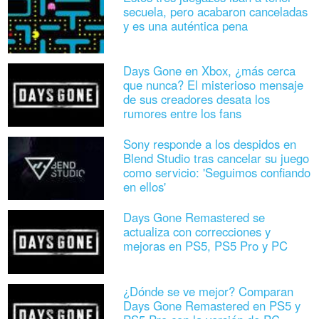
secuela, pero acabaron canceladas
y es una auténtica pena
Days Gone en Xbox, ¿más cerca
que nunca? El misterioso mensaje
de sus creadores desata los
rumores entre los fans
Sony responde a los despidos en
Blend Studio tras cancelar su juego
como servicio: 'Seguimos confiando
en ellos'
Days Gone Remastered se
actualiza con correcciones y
mejoras en PS5, PS5 Pro y PC
¿Dónde se ve mejor? Comparan
Days Gone Remastered en PS5 y