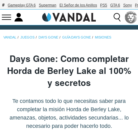
Gameplay GTA 6
Superman
El Señor de los Anillos
PS5
GTA 6
Sony
P
VANDAL
JUEGOS
DAYS GONE
GUÍA DAYS GONE
MISIONES
Days Gone: Como completar
Horda de Berley Lake al 100%
y secretos
Te contamos todo lo que necesitas saber para
completar la misión Horda de Berley Lake,
amenazas, objetos, actividades secundarias... lo
necesario para poder hacerlo todo.