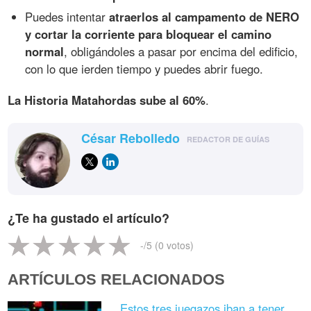
Puedes intentar
atraerlos al campamento de NERO
y cortar la corriente para bloquear el camino
normal
, obligándoles a pasar por encima del edificio,
con lo que ierden tiempo y puedes abrir fuego.
La Historia Matahordas sube al 60%
.
César Rebolledo
REDACTOR DE GUÍAS
¿Te ha gustado el artículo?
-
/5 (
0
votos)
ARTÍCULOS RELACIONADOS
Estos tres juegazos iban a tener