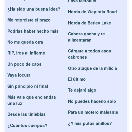
Lava Metolius
¿Ha sido una buena idea?
Horda de Wapintia Road
Me retorciste el brazo
Horda de Berley Lake
Podrías haber hecho más
Cabeza gacha y te
alimentarán
No me queda otra
Cárgate a todos esos
RIP, iros al infierno
cabrones
Un poco de caos
Otro ataque de la milicia
Vaya locura
El último
Sin principio ni final
Te dejaré algo
Más vale que enciendas
No puedes hacerlo solo
una luz
Para un motero maleante
Desde las tinieblas
¿Y mis putos anillos?
¿Cuántos cuerpos?