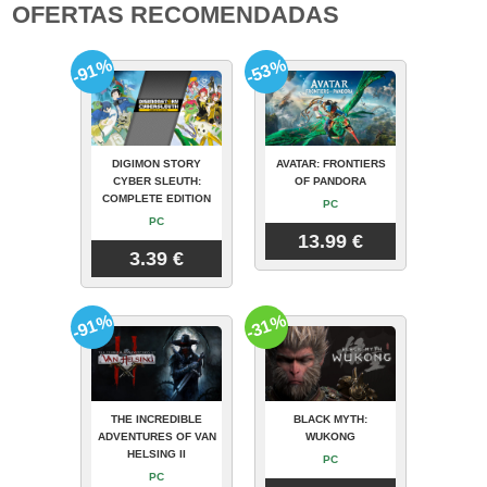
OFERTAS RECOMENDADAS
-91%
-53%
DIGIMON STORY
AVATAR: FRONTIERS
CYBER SLEUTH:
OF PANDORA
COMPLETE EDITION
PC
PC
13.99 €
3.39 €
-91%
-31%
THE INCREDIBLE
BLACK MYTH:
ADVENTURES OF VAN
WUKONG
HELSING II
PC
PC