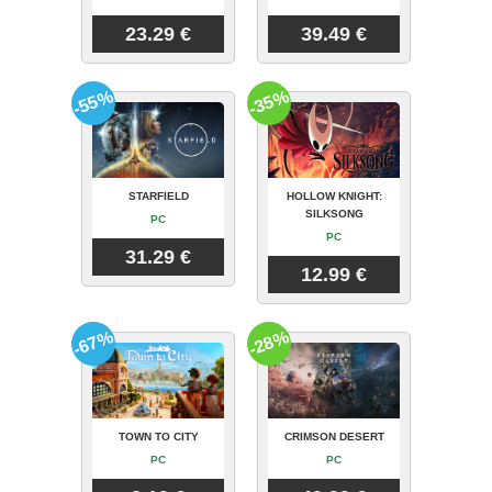
23.29 €
39.49 €
-55%
-35%
STARFIELD
HOLLOW KNIGHT:
SILKSONG
PC
PC
31.29 €
12.99 €
-67%
-28%
TOWN TO CITY
CRIMSON DESERT
PC
PC