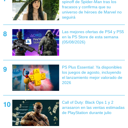
spinoff de Spider-Man tras los
fracasos y confirma que su
universo de héroes de Marvel no
seguirá
Las mejores ofertas de PS4 y PS5
en la PS Store de esta semana
(05/08/2026)
PS Plus Essential: Ya disponibles
los juegos de agosto, incluyendo
el lanzamiento mejor valorado de
2026
Call of Duty: Black Ops 1 y 2
arrasaron en las ventas estimadas
de PlayStation durante julio