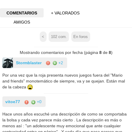
COMENTARIOS
+ VALORADOS
AMIGOS
<
102
com.
En foros
Mostrando comentarios por fecha (página
8
de
8
)
Stormblaster
+2
Por una vez que la roja presenta nuevos juegos fuera del "Mario
and friends" monotemático de siempre, va y se quejan. Están mal
de la cabeza
vitoe77
+0
Hace unos años escuché una descripción de como se comportaba
la bolsa y cada vez parece más cierto . La descripción es más o
menos así : "un adolescente muy emocional que ante cualquier
contrariedad entra en pánico" . Y cada día que pasa parece que