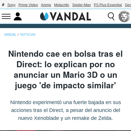
Sony
Prime Video
Anime
Metacritic
Spider-Man
PS Plus Essential
Geo
VANDAL
NOTICIAS
Nintendo cae en bolsa tras el
Direct: lo explican por no
anunciar un Mario 3D o un
juego 'de impacto similar'
Nintendo experimentó una fuerte bajada en sus
acciones tras el Direct, a pesar del anuncio del
nuevo Xenoblade y un remake de Zelda.