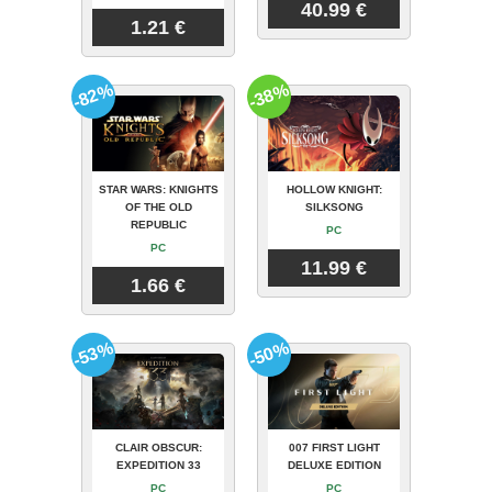
40.99 €
1.21 €
-82%
-38%
STAR WARS: KNIGHTS
HOLLOW KNIGHT:
OF THE OLD
SILKSONG
REPUBLIC
PC
PC
11.99 €
1.66 €
-53%
-50%
CLAIR OBSCUR:
007 FIRST LIGHT
EXPEDITION 33
DELUXE EDITION
PC
PC