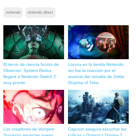
nintendo
nintendo direct
El terror de ciencia ficción de
Locura en la tienda Nintendo:
Observer: System Redux
así fue la reacción por el
llegará a Nintendo Switch 2
anuncio del remake de Zelda
muy pronto
Ocarina of Time
Los creadores de Vampire
Capcom asegura escuchar las
Survivors anuncian nuevo
críticas y Dragon's Dogma 2