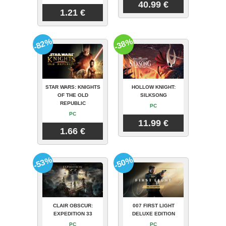
40.99 €
1.21 €
-82%
-38%
STAR WARS: KNIGHTS
HOLLOW KNIGHT:
OF THE OLD
SILKSONG
REPUBLIC
PC
PC
11.99 €
1.66 €
-53%
-50%
CLAIR OBSCUR:
007 FIRST LIGHT
EXPEDITION 33
DELUXE EDITION
PC
PC