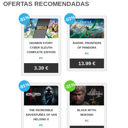
OFERTAS RECOMENDADAS
-91%
-53%
DIGIMON STORY
AVATAR: FRONTIERS
CYBER SLEUTH:
OF PANDORA
COMPLETE EDITION
PC
PC
13.99 €
3.39 €
-91%
-31%
THE INCREDIBLE
BLACK MYTH:
ADVENTURES OF VAN
WUKONG
HELSING II
PC
PC