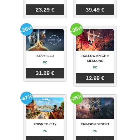
23.29 €
39.49 €
-55%
-35%
STARFIELD
HOLLOW KNIGHT:
SILKSONG
PC
PC
31.29 €
12.99 €
-67%
-28%
TOWN TO CITY
CRIMSON DESERT
PC
PC