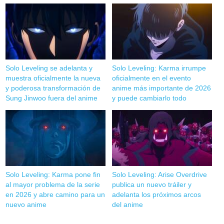
Solo Leveling se adelanta y
Solo Leveling: Karma irrumpe
muestra oficialmente la nueva
oficialmente en el evento
y poderosa transformación de
anime más importante de 2026
Sung Jinwoo fuera del anime
y puede cambiarlo todo
Solo Leveling: Karma pone fin
Solo Leveling: Arise Overdrive
al mayor problema de la serie
publica un nuevo tráiler y
en 2026 y abre camino para un
adelanta los próximos arcos
nuevo anime
del anime