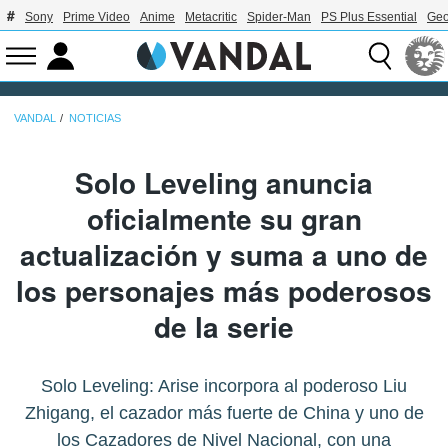
Sony
Prime Video
Anime
Metacritic
Spider-Man
PS Plus Essential
Geo
VANDAL
NOTICIAS
Solo Leveling anuncia
oficialmente su gran
actualización y suma a uno de
los personajes más poderosos
de la serie
Solo Leveling: Arise incorpora al poderoso Liu
Zhigang, el cazador más fuerte de China y uno de
los Cazadores de Nivel Nacional, con una