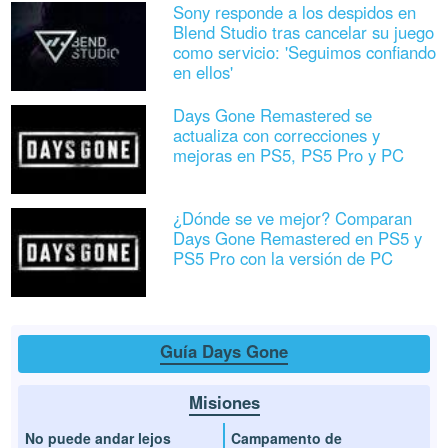
Sony responde a los despidos en
Blend Studio tras cancelar su juego
como servicio: 'Seguimos confiando
en ellos'
Days Gone Remastered se
actualiza con correcciones y
mejoras en PS5, PS5 Pro y PC
¿Dónde se ve mejor? Comparan
Days Gone Remastered en PS5 y
PS5 Pro con la versión de PC
Guía Days Gone
Misiones
No puede andar lejos
Campamento de