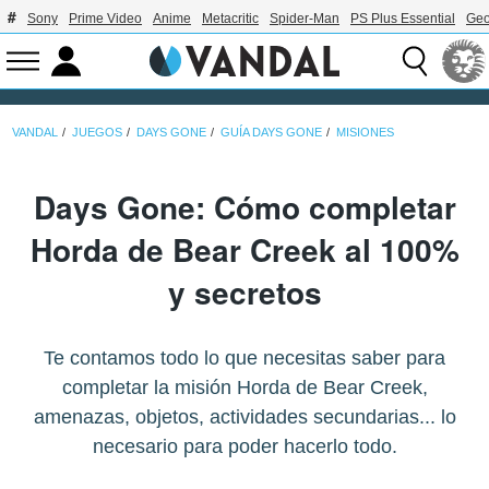
Sony
Prime Video
Anime
Metacritic
Spider-Man
PS Plus Essential
Geo
VANDAL
JUEGOS
DAYS GONE
GUÍA DAYS GONE
MISIONES
Days Gone: Cómo completar
Horda de Bear Creek al 100%
y secretos
Te contamos todo lo que necesitas saber para
completar la misión Horda de Bear Creek,
amenazas, objetos, actividades secundarias... lo
necesario para poder hacerlo todo.