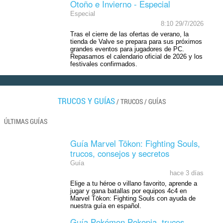
Otoño e Invierno - Especial
Especial
8:10 29/7/2026
Tras el cierre de las ofertas de verano, la
tienda de Valve se prepara para sus próximos
grandes eventos para jugadores de PC.
Repasamos el calendario oficial de 2026 y los
festivales confirmados.
TRUCOS Y GUÍAS
/
TRUCOS
/
GUÍAS
ÚLTIMAS GUÍAS
Guía Marvel Tōkon: Fighting Souls,
trucos, consejos y secretos
Guía
hace 3 días
Elige a tu héroe o villano favorito, aprende a
jugar y gana batallas por equipos 4c4 en
Marvel Tōkon: Fighting Souls con ayuda de
nuestra guía en español.
Guía Pokémon Pokopia, trucos,