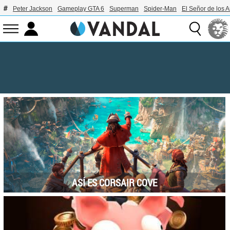
Peter Jackson
Gameplay GTA 6
Superman
Spider-Man
El Señor de los A
ASÍ ES CORSAIR COVE