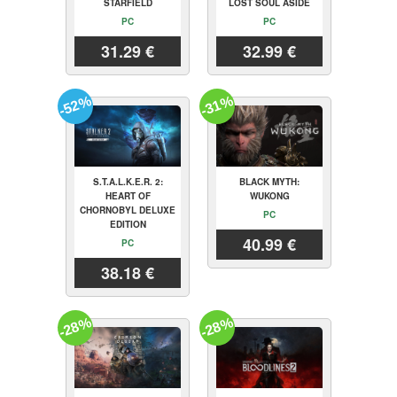
STARFIELD
LOST SOUL ASIDE
PC
PC
31.29 €
32.99 €
-52%
-31%
S.T.A.L.K.E.R. 2:
BLACK MYTH:
HEART OF
WUKONG
CHORNOBYL DELUXE
PC
EDITION
40.99 €
PC
38.18 €
-28%
-28%