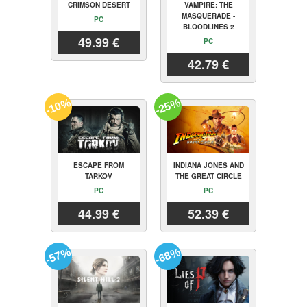
CRIMSON DESERT
VAMPIRE: THE
MASQUERADE -
PC
BLOODLINES 2
49.99 €
PC
42.79 €
-10%
-25%
ESCAPE FROM
INDIANA JONES AND
TARKOV
THE GREAT CIRCLE
PC
PC
44.99 €
52.39 €
-57%
-68%