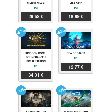
SILENT HILL 2
LIES OF P
PC
PC
29.58 €
18.69 €
-57%
-62%
KINGDOM COME:
SEA OF STARS
DELIVERANCE II
PC
ROYAL EDITION
12.77 €
PC
34.31 €
-53%
-53%
CLAIR OBSCUR:
AVATAR: FRONTIERS