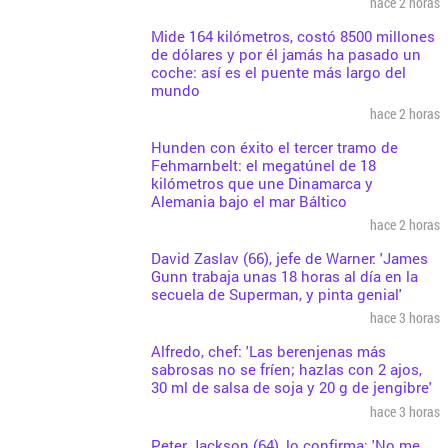
hace 2 horas
Mide 164 kilómetros, costó 8500 millones
de dólares y por él jamás ha pasado un
coche: así es el puente más largo del
mundo
hace 2 horas
Hunden con éxito el tercer tramo de
Fehmarnbelt: el megatúnel de 18
kilómetros que une Dinamarca y
Alemania bajo el mar Báltico
hace 2 horas
David Zaslav (66), jefe de Warner: 'James
Gunn trabaja unas 18 horas al día en la
secuela de Superman, y pinta genial'
hace 3 horas
Alfredo, chef: 'Las berenjenas más
sabrosas no se fríen; hazlas con 2 ajos,
30 ml de salsa de soja y 20 g de jengibre'
hace 3 horas
Peter Jackson (64), lo confirma: 'No me