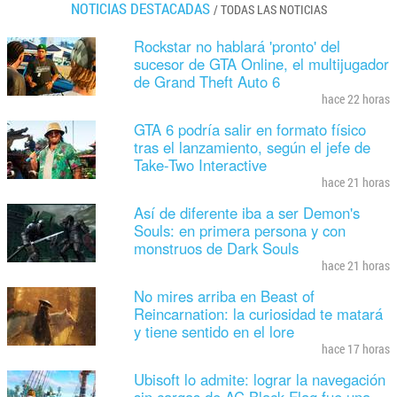
NOTICIAS DESTACADAS
/
TODAS LAS NOTICIAS
Rockstar no hablará 'pronto' del
sucesor de GTA Online, el multijugador
de Grand Theft Auto 6
hace 22 horas
GTA 6 podría salir en formato físico
tras el lanzamiento, según el jefe de
Take-Two Interactive
hace 21 horas
Así de diferente iba a ser Demon's
Souls: en primera persona y con
monstruos de Dark Souls
hace 21 horas
No mires arriba en Beast of
Reincarnation: la curiosidad te matará
y tiene sentido en el lore
hace 17 horas
Ubisoft lo admite: lograr la navegación
sin cargas de AC Black Flag fue una