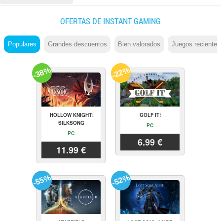
OFERTAS DE INSTANT GAMING
Populares
Grandes descuentos
Bien valorados
Juegos recientes
-38%
-22%
HOLLOW KNIGHT:
GOLF IT!
SILKSONG
PC
PC
6.99 €
11.99 €
-55%
-52%