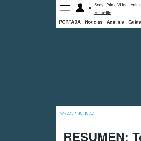
Sony
Prime Video
Anim
Metacritic
PORTADA
Noticias
Análisis
Guías
VANDAL
NOTICIAS
RESUMEN: To