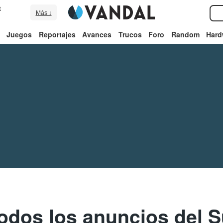
e
Más ↓
Juegos
Reportajes
Avances
Trucos
Foro
Random
Hard
dos los anuncios del