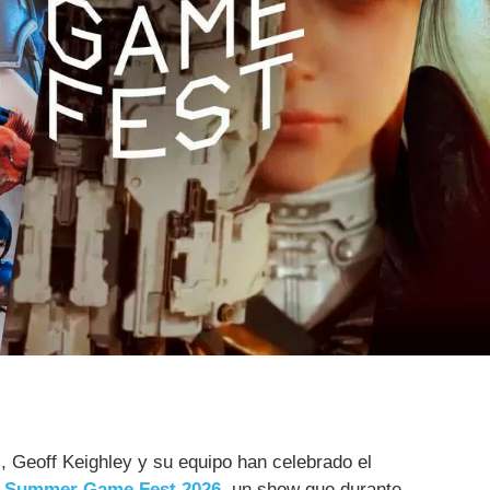
 Geoff Keighley y su equipo han celebrado el
s
Summer Game Fest 2026
, un show que durante