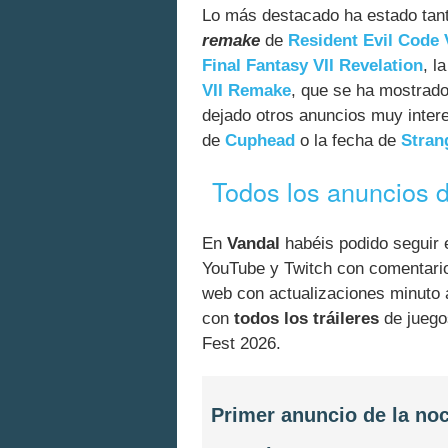
Lo más destacado ha estado tanto 
remake
de
Resident Evil Code 
Final Fantasy VII Revelation
, l
VII Remake
, que se ha mostrad
dejado otros anuncios muy inte
de
Cuphead
o la fecha de
Stran
Todos los anuncios
En
Vandal
habéis podido seguir 
YouTube y Twitch con comentario
web con actualizaciones minuto 
con
todos los tráileres
de juego
Fest 2026.
Primer anuncio de la no