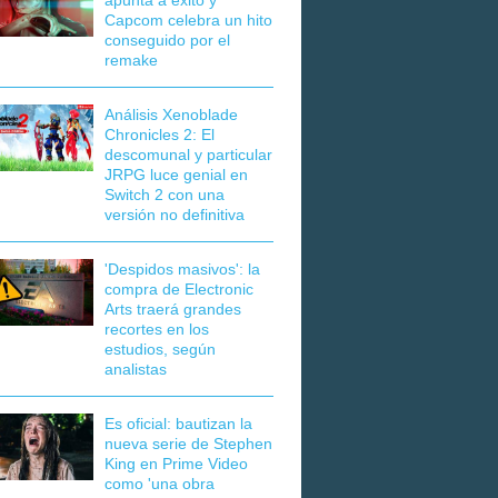
apunta a éxito y
Capcom celebra un hito
conseguido por el
remake
Análisis Xenoblade
Chronicles 2: El
descomunal y particular
JRPG luce genial en
Switch 2 con una
versión no definitiva
'Despidos masivos': la
compra de Electronic
Arts traerá grandes
recortes en los
estudios, según
analistas
Es oficial: bautizan la
nueva serie de Stephen
King en Prime Video
como 'una obra