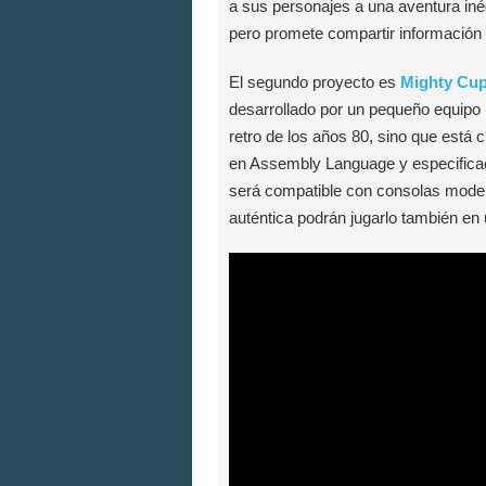
a sus personajes a una aventura inéd
pero promete compartir información
El segundo proyecto es
Mighty Cu
desarrollado por un pequeño equipo i
retro de los años 80, sino que está
en Assembly Language y especific
será compatible con consolas mode
auténtica podrán jugarlo también en