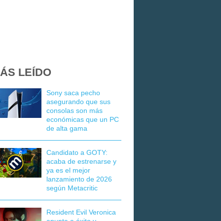
ÁS LEÍDO
Sony saca pecho
asegurando que sus
consolas son más
económicas que un PC
de alta gama
Candidato a GOTY:
acaba de estrenarse y
ya es el mejor
lanzamiento de 2026
según Metacritic
Resident Evil Veronica