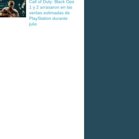
Call of Duty: Black Ops
1 y 2 arrasaron en las
ventas estimadas de
PlayStation durante
julio