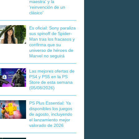
maestra' y la
'reinvención de un
clásico'
Es oficial: Sony paraliza
sus spinoff de Spider-
Man tras los fracasos y
confirma que su
universo de héroes de
Marvel no seguirá
Las mejores ofertas de
PS4 y PS5 en la PS
Store de esta semana
(05/08/2026)
PS Plus Essential: Ya
disponibles los juegos
de agosto, incluyendo
el lanzamiento mejor
valorado de 2026