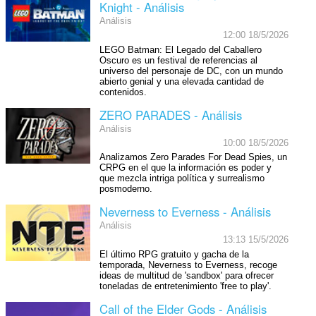
Knight - Análisis
Análisis
12:00 18/5/2026
LEGO Batman: El Legado del Caballero
Oscuro es un festival de referencias al
universo del personaje de DC, con un mundo
abierto genial y una elevada cantidad de
contenidos.
ZERO PARADES - Análisis
Análisis
10:00 18/5/2026
Analizamos Zero Parades For Dead Spies, un
CRPG en el que la información es poder y
que mezcla intriga política y surrealismo
posmoderno.
Neverness to Everness - Análisis
Análisis
13:13 15/5/2026
El último RPG gratuito y gacha de la
temporada, Neverness to Everness, recoge
ideas de multitud de 'sandbox' para ofrecer
toneladas de entretenimiento 'free to play'.
Call of the Elder Gods - Análisis