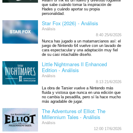
Realm of Ink es un nuevo y divertido roguelite
que sabe cuándo tomar la inspiración de
Hades y cuándo aportar su propia
personalidad.
Star Fox (2026) - Análisis
Análisis
8:40 25/6/2026
Nunca has jugado a un matamarcianos así: el
juego de Nintendo 64 vuelve con un lavado de
cara espectacular y una adaptación muy fiel
de su casi intachable diseño.
Little Nightmares II Enhanced
Edition - Análisis
Análisis
8:13 21/6/2026
La obra de Tarsier vuelve a Nintendo más
fluida y vistosa que nunca en una edición que
no cambia la pesadilla, pero sí la hace mucho
más agradable de jugar.
The Adventures of Elliot: The
Millennium Tales - Análisis
Análisis
12:00 17/6/2026