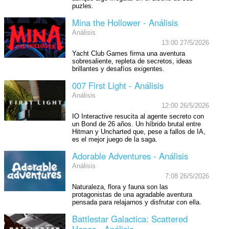
puzles.
Mina the Hollower - Análisis
Análisis
13:00 27/5/2026
Yacht Club Games firma una aventura
sobresaliente, repleta de secretos, ideas
brillantes y desafíos exigentes.
007 First Light - Análisis
Análisis
12:00 26/5/2026
IO Interactive resucita al agente secreto con
un Bond de 26 años. Un híbrido brutal entre
Hitman y Uncharted que, pese a fallos de IA,
es el mejor juego de la saga.
Adorable Adventures - Análisis
Análisis
7:08 26/5/2026
Naturaleza, flora y fauna son las
protagonistas de una agradable aventura
pensada para relajarnos y disfrutar con ella.
Battlestar Galactica: Scattered
Hopes - Análisis