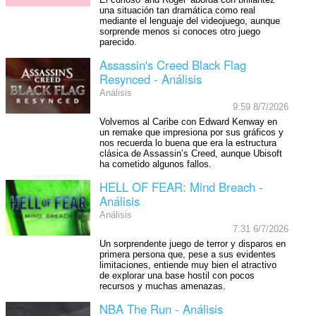
El curioso 'and Roger' aborda con brillantez
una situación tan dramática como real
mediante el lenguaje del videojuego, aunque
sorprende menos si conoces otro juego
parecido.
Assassin's Creed Black Flag
Resynced - Análisis
Análisis
9:59 8/7/2026
Volvemos al Caribe con Edward Kenway en
un remake que impresiona por sus gráficos y
nos recuerda lo buena que era la estructura
clásica de Assassin’s Creed, aunque Ubisoft
ha cometido algunos fallos.
HELL OF FEAR: Mind Breach -
Análisis
Análisis
7:31 6/7/2026
Un sorprendente juego de terror y disparos en
primera persona que, pese a sus evidentes
limitaciones, entiende muy bien el atractivo
de explorar una base hostil con pocos
recursos y muchas amenazas.
NBA The Run - Análisis