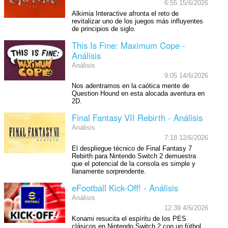
6:55 15/6/2026
Alkimia Interactive afronta el reto de
revitalizar uno de los juegos más influyentes
de principios de siglo.
This Is Fine: Maximum Cope -
Análisis
Análisis
9:05 14/6/2026
Nos adentramos en la caótica mente de
Question Hound en esta alocada aventura en
2D.
Final Fantasy VII Rebirth - Análisis
Análisis
7:18 12/6/2026
El despliegue técnico de Final Fantasy 7
Rebirth para Nintendo Switch 2 demuestra
que el potencial de la consola es simple y
llanamente sorprendente.
eFootball Kick-Off! - Análisis
Análisis
12:39 4/6/2026
Konami resucita el espíritu de los PES
clásicos en Nintendo Switch 2 con un fútbol