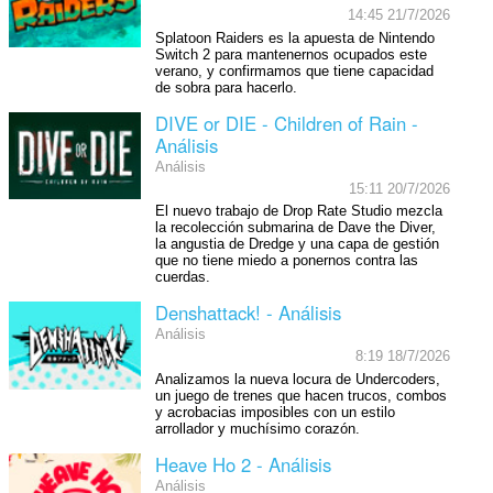
14:45 21/7/2026
Splatoon Raiders es la apuesta de Nintendo
Switch 2 para mantenernos ocupados este
verano, y confirmamos que tiene capacidad
de sobra para hacerlo.
DIVE or DIE - Children of Rain -
Análisis
Análisis
15:11 20/7/2026
El nuevo trabajo de Drop Rate Studio mezcla
la recolección submarina de Dave the Diver,
la angustia de Dredge y una capa de gestión
que no tiene miedo a ponernos contra las
cuerdas.
Denshattack! - Análisis
Análisis
8:19 18/7/2026
Analizamos la nueva locura de Undercoders,
un juego de trenes que hacen trucos, combos
y acrobacias imposibles con un estilo
arrollador y muchísimo corazón.
Heave Ho 2 - Análisis
Análisis