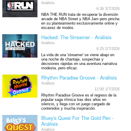
Análisis
6:36 3/7/2026
NBA THE RUN trata de recuperar la diversión
arcade de NBA Street y NBA Jam pero pincha
en su planteamiento exclusivamente online y
escasez de modos.
Hacked: The Streamer - Análisis
Análisis
6:25 2/7/2026
La vida de una 'streamer' se viene abajo en
una noche de chantaje, sospechas y
decisiones rápidas en una aventura narrativa
modesta, pero eficaz.
Rhythm Paradise Groove - Análisis
Análisis
12:00 1/7/2026
Rhythm Paradise Groove es el regreso de la
popular saga rítmica tras diez años en
silencio, y llega con un juego cargado de
contenidos y mucha inspiración.
Bluey's Quest For The Gold Pen -
Análisis
Análisis