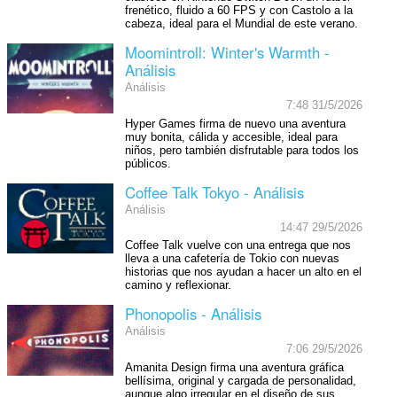
frenético, fluido a 60 FPS y con Castolo a la
cabeza, ideal para el Mundial de este verano.
Moomintroll: Winter's Warmth -
Análisis
Análisis
7:48 31/5/2026
Hyper Games firma de nuevo una aventura
muy bonita, cálida y accesible, ideal para
niños, pero también disfrutable para todos los
públicos.
Coffee Talk Tokyo - Análisis
Análisis
14:47 29/5/2026
Coffee Talk vuelve con una entrega que nos
lleva a una cafetería de Tokio con nuevas
historias que nos ayudan a hacer un alto en el
camino y reflexionar.
Phonopolis - Análisis
Análisis
7:06 29/5/2026
Amanita Design firma una aventura gráfica
bellísima, original y cargada de personalidad,
aunque algo irregular en el diseño de sus