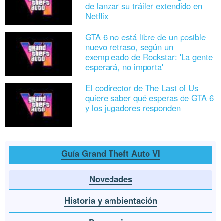
de lanzar su tráiler extendido en
Netflix
GTA 6 no está libre de un posible
nuevo retraso, según un
exempleado de Rockstar: 'La gente
esperará, no importa'
El codirector de The Last of Us
quiere saber qué esperas de GTA 6
y los jugadores responden
Guía Grand Theft Auto VI
Novedades
Historia y ambientación