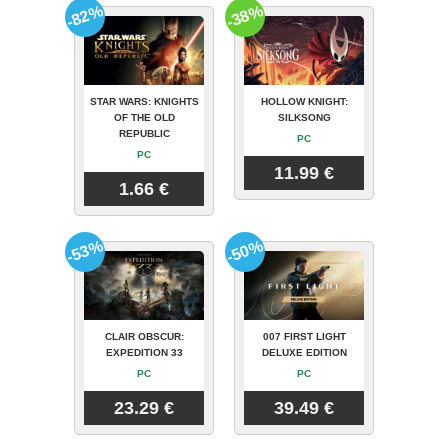
-82%
-38%
STAR WARS: KNIGHTS
HOLLOW KNIGHT:
OF THE OLD
SILKSONG
REPUBLIC
PC
PC
11.99 €
1.66 €
-53%
-50%
CLAIR OBSCUR:
007 FIRST LIGHT
EXPEDITION 33
DELUXE EDITION
PC
PC
23.29 €
39.49 €