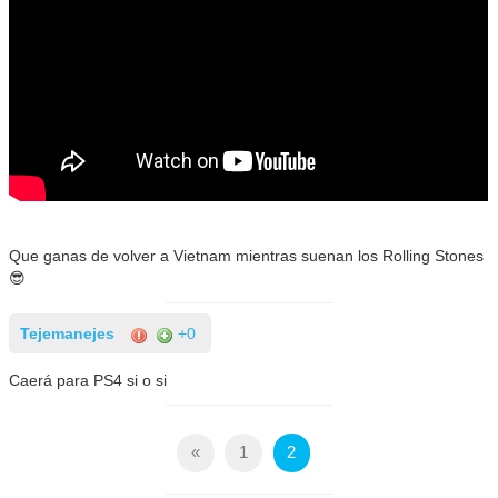
Que ganas de volver a Vietnam mientras suenan los Rolling Stones
😎
Tejemanejes
+0
Caerá para PS4 si o si
«
1
2