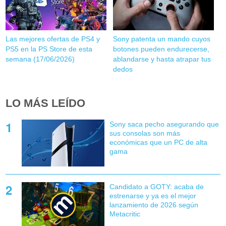
Las mejores ofertas de PS4 y
Sony patenta un mando cuyos
PS5 en la PS Store de esta
botones pueden endurecerse,
semana (17/06/2026)
ablandarse y hasta atrapar tus
dedos
LO MÁS LEÍDO
Sony saca pecho asegurando que
sus consolas son más
económicas que un PC de alta
gama
Candidato a GOTY: acaba de
estrenarse y ya es el mejor
lanzamiento de 2026 según
Metacritic