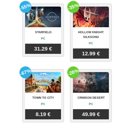
-55%
-35%
STARFIELD
HOLLOW KNIGHT:
SILKSONG
PC
PC
31.29 €
12.99 €
-67%
-28%
TOWN TO CITY
CRIMSON DESERT
PC
PC
8.19 €
49.99 €