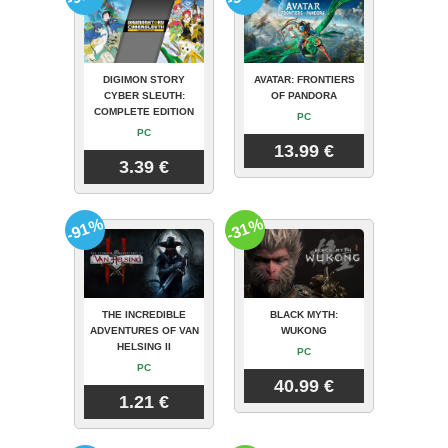
DIGIMON STORY
AVATAR: FRONTIERS
CYBER SLEUTH:
OF PANDORA
COMPLETE EDITION
PC
PC
13.99 €
3.39 €
-91%
-31%
THE INCREDIBLE
BLACK MYTH:
ADVENTURES OF VAN
WUKONG
HELSING II
PC
PC
40.99 €
1.21 €