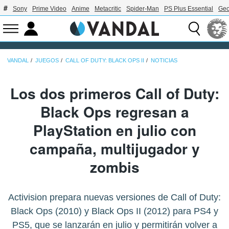
Sony
Prime Video
Anime
Metacritic
Spider-Man
PS Plus Essential
Geo
VANDAL
JUEGOS
CALL OF DUTY: BLACK OPS II
NOTICIAS
Los dos primeros Call of Duty:
Black Ops regresan a
PlayStation en julio con
campaña, multijugador y
zombis
Activision prepara nuevas versiones de Call of Duty:
Black Ops (2010) y Black Ops II (2012) para PS4 y
PS5, que se lanzarán en julio y permitirán volver a