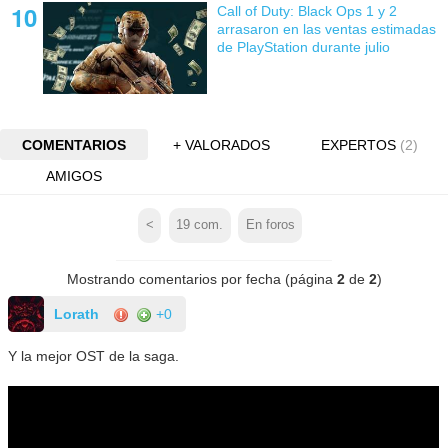
Call of Duty: Black Ops 1 y 2
arrasaron en las ventas estimadas
de PlayStation durante julio
COMENTARIOS
+ VALORADOS
EXPERTOS
(2)
AMIGOS
<
19
com.
En foros
Mostrando comentarios por fecha (página
2
de
2
)
Lorath
+0
Y la mejor OST de la saga.