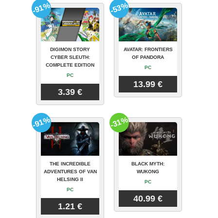
-91%
-53%
DIGIMON STORY
AVATAR: FRONTIERS
CYBER SLEUTH:
OF PANDORA
COMPLETE EDITION
PC
PC
13.99 €
3.39 €
-91%
-31%
THE INCREDIBLE
BLACK MYTH:
ADVENTURES OF VAN
WUKONG
HELSING II
PC
PC
40.99 €
1.21 €