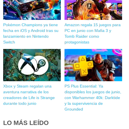
Pokémon Champions ya tiene
Amazon regala 15 juegos para
fecha en iOS y Android tras su
PC en junio con Mafia 3 y
lanzamiento en Nintendo
Tomb Raider como
Switch
protagonistas
Xbox y Steam regalan una
PS Plus Essential: Ya
aventura narrativa de los
disponibles los juegos de junio,
creadores de Life is Strange
con Warhammer 40k: Darktide
durante todo junio
y la supervivencia de
Grounded
LO MÁS LEÍDO