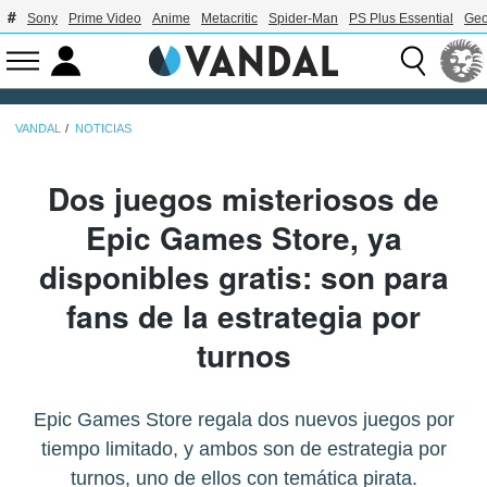
Sony
Prime Video
Anime
Metacritic
Spider-Man
PS Plus Essential
Geo
VANDAL
NOTICIAS
Dos juegos misteriosos de
Epic Games Store, ya
disponibles gratis: son para
fans de la estrategia por
turnos
Epic Games Store regala dos nuevos juegos por
tiempo limitado, y ambos son de estrategia por
turnos, uno de ellos con temática pirata.