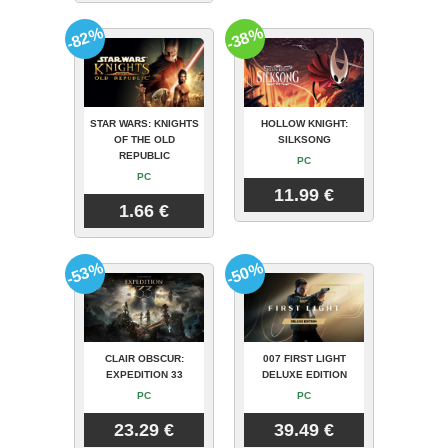
-82%
-38%
STAR WARS: KNIGHTS
HOLLOW KNIGHT:
OF THE OLD
SILKSONG
REPUBLIC
PC
PC
11.99 €
1.66 €
-53%
-50%
CLAIR OBSCUR:
007 FIRST LIGHT
EXPEDITION 33
DELUXE EDITION
PC
PC
23.29 €
39.49 €