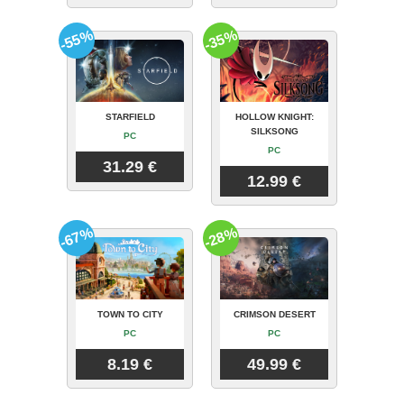
-55%
-35%
STARFIELD
HOLLOW KNIGHT:
SILKSONG
PC
PC
31.29 €
12.99 €
-67%
-28%
TOWN TO CITY
CRIMSON DESERT
PC
PC
8.19 €
49.99 €