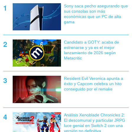
Sony saca pecho asegurando que
sus consolas son más
económicas que un PC de alta
gama
Candidato a GOTY: acaba de
estrenarse y ya es el mejor
lanzamiento de 2026 según
Metacritic
Resident Evil Veronica apunta a
éxito y Capcom celebra un hito
conseguido por el remake
Análisis Xenoblade Chronicles 2:
El descomunal y particular JRPG
luce genial en Switch 2 con una
versión no definitiva