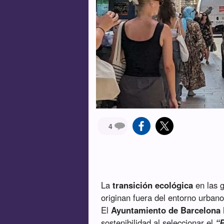
4
La
transición ecológica
en las 
originan fuera del entorno urban
El
Ayuntamiento de Barcelona
sostenibilidad al seleccionar el
“