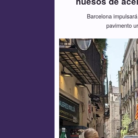
huesos de acei
Barcelona impulsará 
pavimento ur