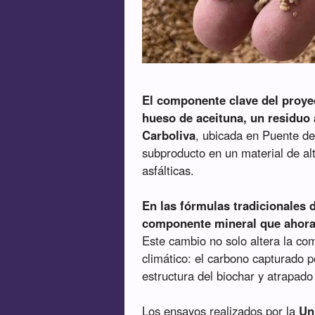
El componente clave del proyec
hueso de aceituna, un residuo
Carboliva
, ubicada en Puente de
subproducto en un material de al
asfálticas.
En las fórmulas tradicionales de
componente mineral que ahora 
Este cambio no solo altera la co
climático: el carbono capturado p
estructura del biochar y atrapad
Los ensayos realizados por la
Un