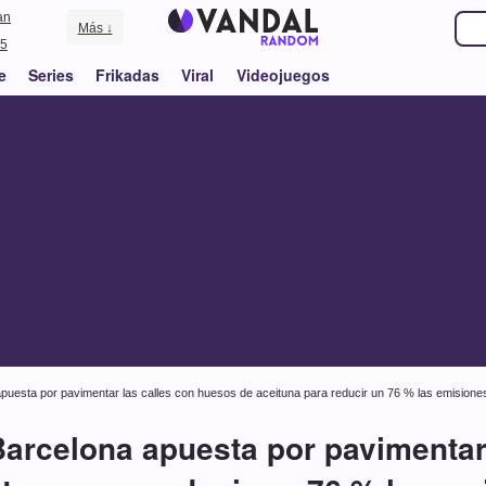
an
Más ↓
5
e
Series
Frikadas
Viral
Videojuegos
 apuesta por pavimentar las calles con huesos de aceituna para reducir un 76 % las emision
 Barcelona apuesta por pavimentar