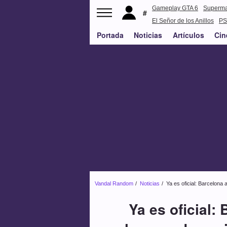
Gameplay GTA 6
Superm
El Señor de los Anillos
PS
Portada
Noticias
Artículos
Cin
Vandal Random
Noticias
Ya es oficial: Barcelona
Ya es oficial: