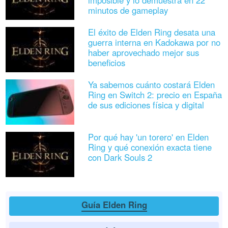
minutos de gameplay
El éxito de Elden Ring desata una
guerra interna en Kadokawa por no
haber aprovechado mejor sus
beneficios
Ya sabemos cuánto costará Elden
Ring en Switch 2: precio en España
de sus ediciones física y digital
Por qué hay 'un torero' en Elden
Ring y qué conexión exacta tiene
con Dark Souls 2
Guía Elden Ring