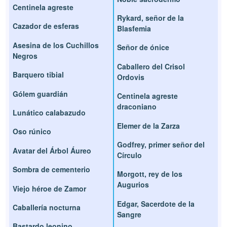
Centinela agreste
Rykard, señor de la
Cazador de esferas
Blasfemia
Asesina de los Cuchillos
Señor de ónice
Negros
Caballero del Crisol
Barquero tibial
Ordovis
Gólem guardián
Centinela agreste
draconiano
Lunático calabazudo
Elemer de la Zarza
Oso rúnico
Godfrey, primer señor del
Avatar del Árbol Áureo
Círculo
Sombra de cementerio
Morgott, rey de los
Augurios
Viejo héroe de Zamor
Edgar, Sacerdote de la
Caballería nocturna
Sangre
Bastardo leonino