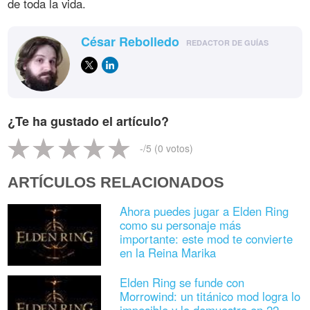
de toda la vida.
César Rebolledo
REDACTOR DE GUÍAS
¿Te ha gustado el artículo?
-
/5 (
0
votos)
ARTÍCULOS RELACIONADOS
Ahora puedes jugar a Elden Ring
como su personaje más
importante: este mod te convierte
en la Reina Marika
Elden Ring se funde con
Morrowind: un titánico mod logra lo
imposible y lo demuestra en 22