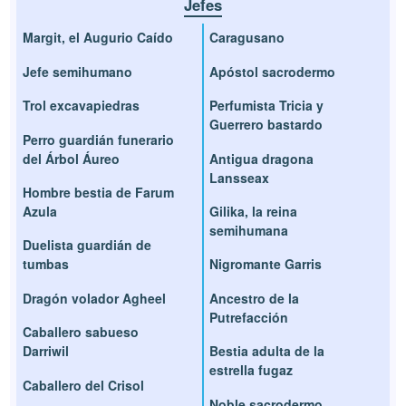
Jefes
Margit, el Augurio Caído
Caragusano
Jefe semihumano
Apóstol sacrodermo
Trol excavapiedras
Perfumista Tricia y
Guerrero bastardo
Perro guardián funerario
del Árbol Áureo
Antigua dragona
Lansseax
Hombre bestia de Farum
Azula
Gilika, la reina
semihumana
Duelista guardián de
tumbas
Nigromante Garris
Dragón volador Agheel
Ancestro de la
Putrefacción
Caballero sabueso
Darriwil
Bestia adulta de la
estrella fugaz
Caballero del Crisol
Noble sacrodermo