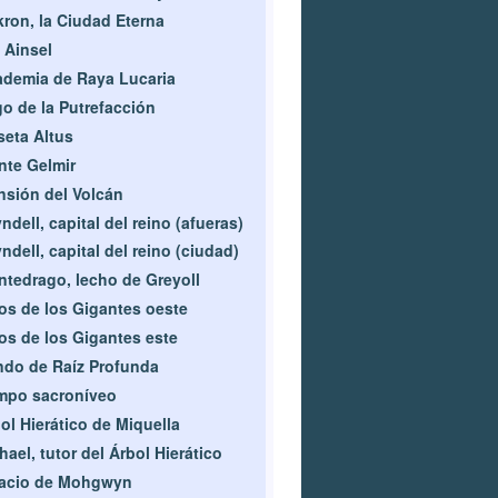
ron, la Ciudad Eterna
 Ainsel
demia de Raya Lucaria
o de la Putrefacción
eta Altus
te Gelmir
sión del Volcán
ndell, capital del reino (afueras)
ndell, capital del reino (ciudad)
tedrago, lecho de Greyoll
os de los Gigantes oeste
os de los Gigantes este
do de Raíz Profunda
mpo sacroníveo
ol Hierático de Miquella
hael, tutor del Árbol Hierático
lacio de Mohgwyn