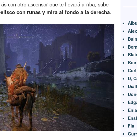
rás con otro ascensor que te llevará arriba, sube
belisco con runas y mira al fondo a la derecha
.
Albu
Alex
Bair
Bern
Blai
Boc
Cor
D, C
Dial
Don
Edg
Enia
Ens
Fia
Gur