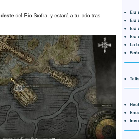
Era 
udeste
del Río Siofra, y estará a tu lado tras
Era 
Era 
Era 
La b
Seño
Tali
Hec
Enc
Invo