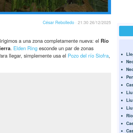
César Rebolledo
·
21:30 26/12/2025
dirigimos a una zona completamente nueva: el
Río
ierra
.
Elden Ring
esconde un par de zonas
Lle
Para llegar, simplemente usa el
Pozo del río Siofra
,
Nec
Nec
Pen
Cas
Liu
Liu
Liu
Río
Cae
Cas