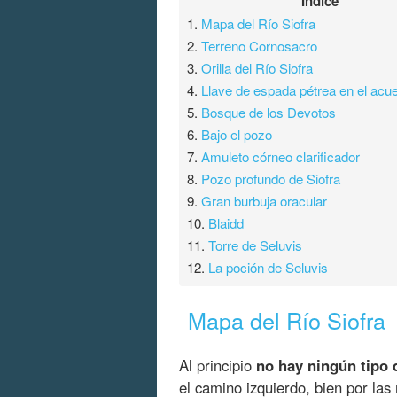
Índice
1.
Mapa del Río Siofra
2.
Terreno Cornosacro
3.
Orilla del Río Siofra
4.
Llave de espada pétrea en el acu
5.
Bosque de los Devotos
6.
Bajo el pozo
7.
Amuleto córneo clarificador
8.
Pozo profundo de Siofra
9.
Gran burbuja oracular
10.
Blaidd
11.
Torre de Seluvis
12.
La poción de Seluvis
Mapa del Río Siofra
Al principio
no hay ningún tipo
el camino izquierdo, bien por las 