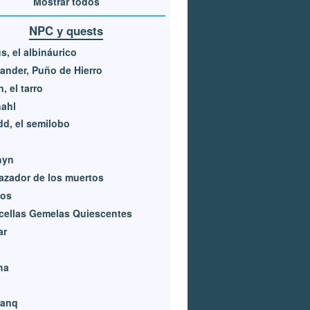
Mostrar todos
NPC y quests
s, el albináurico
ander, Puño de Hierro
n, el tarro
ahl
dd, el semilobo
hyn
azador de los muertos
los
cellas Gemelas Quiescentes
ar
ha
ranq