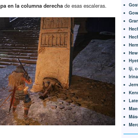
Gos
pa en la columna derecha
de esas escaleras.
Gow
Gran
Hech
Hech
Her
Hewg
Hyet
Iji,
Irina
Jerr
Ken
Lat
Maes
Más
Merc