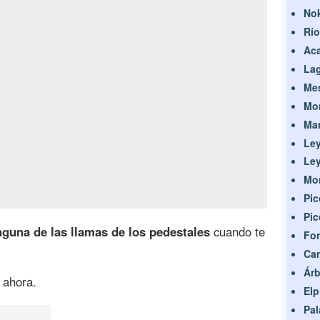
Nok
Río
Aca
Lag
Mes
Mon
Man
Ley
Ley
Mon
Pic
Pic
nguna de las llamas de los pedestales
cuando te
Fon
Ca
Árb
 ahora.
Elp
Pa