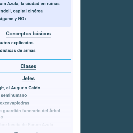
um Azula, la ciudad en ruinas
ndell, capital cinérea
stgame y NG+
Conceptos básicos
butos explicados
dísticas de armas
Clases
Jefes
it, el Augurio Caído
e semihumano
 excavapiedras
o guardián funerario del Árbol
eo
re bestia de Farum Azula