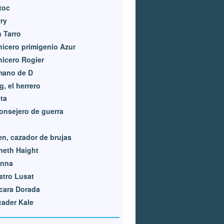
toc
ry
 Tarro
icero primigenio Azur
icero Rogier
mano de D
, el herrero
ta
 consejero de guerra
en, cazador de brujas
neth Haight
enna
tro Lusat
cara Dorada
ader Kale