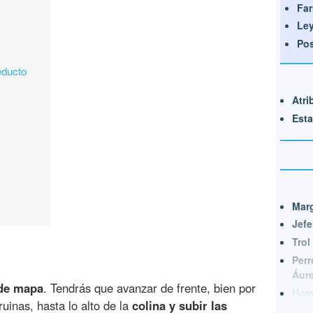
Far
Ley
Po
educto
Atri
Esta
Marg
Jef
Trol
Perr
Áur
 de mapa
. Tendrás que avanzar de frente, bien por
Homb
ruinas, hasta lo alto de la
colina y subir las