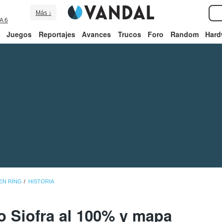
Más ↓
A 6
Juegos
Reportajes
Avances
Trucos
Foro
Random
Hard
EN RING
HISTORIA
o Siofra al 100% y mapa