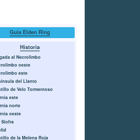
Guía Elden Ring
Historia
gada al Necrolimbo
rolimbo oeste
rolimbo este
ínsula del Llanto
tillo de Velo Tormentoso
rnia este
rnia norte
rnia oeste
 Siofra
lid
tillo de la Melena Roja