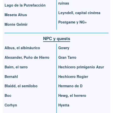
ruinas
Lago de la Putrefacción
Leyndell, capital cinérea
Meseta Altus
Postgame y NG+
Monte Gelmir
NPC y quests
Albus, el albináurico
Gowry
Alexander, Puño de Hierro
Gran Tarro
Bairn, el tarro
Hechicero primigenio Azur
Bernahl
Hechicero Rogier
Blaidd, el semilobo
Hermano de D
Boc
Hewg, el herrero
Corhyn
Hyetta