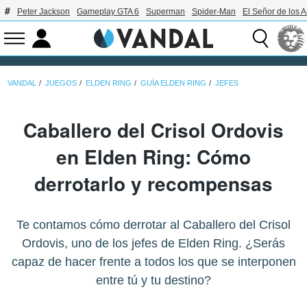
Peter Jackson
Gameplay GTA 6
Superman
Spider-Man
El Señor de los A
VANDAL
JUEGOS
ELDEN RING
GUÍA ELDEN RING
JEFES
Caballero del Crisol Ordovis
en Elden Ring: Cómo
derrotarlo y recompensas
Te contamos cómo derrotar al Caballero del Crisol
Ordovis, uno de los jefes de Elden Ring. ¿Serás
capaz de hacer frente a todos los que se interponen
entre tú y tu destino?