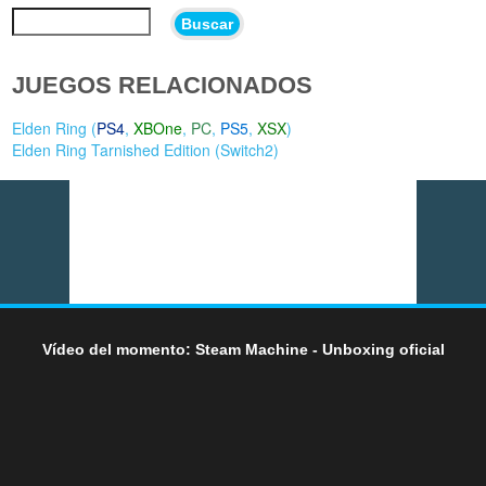
Buscar
JUEGOS RELACIONADOS
Elden Ring (
PS4
,
XBOne
,
PC
,
PS5
,
XSX
)
Elden Ring Tarnished Edition (
Switch2
)
Vídeo del momento: Steam Machine - Unboxing oficial