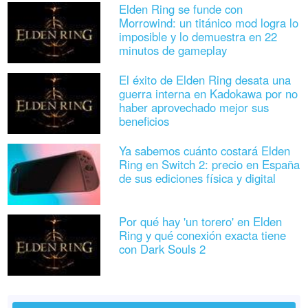
Elden Ring se funde con
Morrowind: un titánico mod logra lo
imposible y lo demuestra en 22
minutos de gameplay
El éxito de Elden Ring desata una
guerra interna en Kadokawa por no
haber aprovechado mejor sus
beneficios
Ya sabemos cuánto costará Elden
Ring en Switch 2: precio en España
de sus ediciones física y digital
Por qué hay 'un torero' en Elden
Ring y qué conexión exacta tiene
con Dark Souls 2