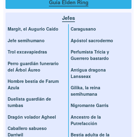
Guía Elden Ring
Jefes
Margit, el Augurio Caído
Caragusano
Jefe semihumano
Apóstol sacrodermo
Trol excavapiedras
Perfumista Tricia y
Guerrero bastardo
Perro guardián funerario
del Árbol Áureo
Antigua dragona
Lansseax
Hombre bestia de Farum
Azula
Gilika, la reina
semihumana
Duelista guardián de
tumbas
Nigromante Garris
Dragón volador Agheel
Ancestro de la
Putrefacción
Caballero sabueso
Darriwil
Bestia adulta de la