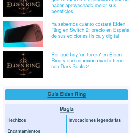
haber aprovechado mejor sus
beneficios
Ya sabemos cuánto costará Elden
Ring en Switch 2: precio en España
de sus ediciones física y digital
Por qué hay 'un torero' en Elden
Ring y qué conexión exacta tiene
con Dark Souls 2
Guía Elden Ring
Magia
Hechizos
Invocaciones legendarias
Encantamientos