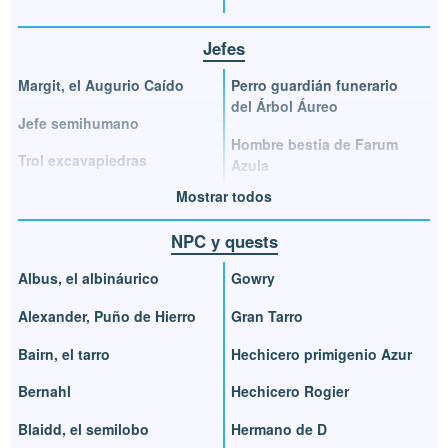
Jefes
Margit, el Augurio Caído
Perro guardián funerario
del Árbol Áureo
Jefe semihumano
Hombre bestia de Farum
Trol excavapiedras
Azula
Mostrar todos
NPC y quests
Albus, el albináurico
Gowry
Alexander, Puño de Hierro
Gran Tarro
Bairn, el tarro
Hechicero primigenio Azur
Bernahl
Hechicero Rogier
Blaidd, el semilobo
Hermano de D