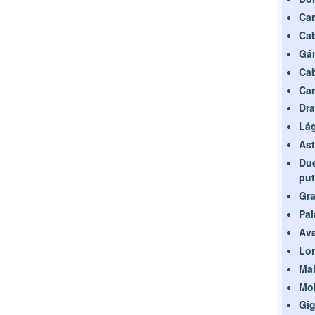
Car
Cab
Gá
Cab
Ca
Dra
Lág
Ast
Due
put
Gr
Pal
Ava
Lor
Mal
Moh
Gig