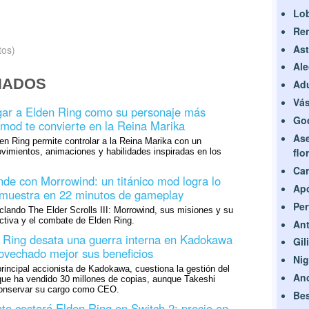
Lob
Ren
Ast
tos)
Ale
NADOS
Adu
Vás
gar a Elden Ring como su personaje más
God
 mod te convierte en la Reina Marika
Ase
n Ring permite controlar a la Reina Marika con un
flo
vimientos, animaciones y habilidades inspiradas en los
Ca
nde con Morrowind: un titánico mod logra lo
Apó
emuestra en 22 minutos de gameplay
Per
lando The Elder Scrolls III: Morrowind, sus misiones y su
ctiva y el combate de Elden Ring.
Ant
n Ring desata una guerra interna en Kadokawa
Gil
ovechado mejor sus beneficios
Nig
incipal accionista de Kadokawa, cuestiona la gestión del
Anc
que ha vendido 30 millones de copias, aunque Takeshi
conservar su cargo como CEO.
Bes
o costará Elden Ring en Switch 2: precio en