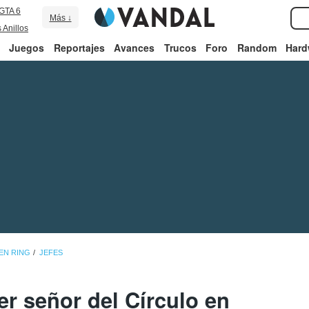
GTA 6
Más ↓
 Anillos
Juegos
Reportajes
Avances
Trucos
Foro
Random
Hard
EN RING
JEFES
er señor del Círculo en