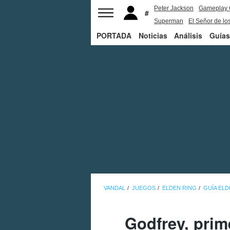
Peter Jackson
Gameplay 
Superman
El Señor de los
PORTADA
Noticias
Análisis
Guías
VANDAL
JUEGOS
ELDEN RING
GUÍA ELD
Godfrey, prim