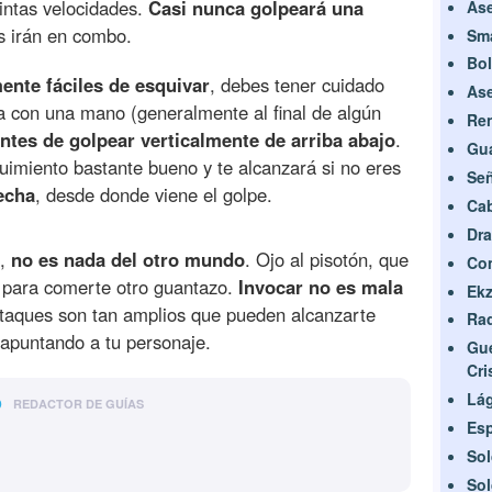
tintas velocidades.
Casi nunca golpeará una
Ase
s irán en combo.
Sma
Bol
mente fáciles de esquivar
, debes tener cuidado
Ase
a con una mano (generalmente al final de algún
Ren
ntes de golpear verticalmente de arriba abajo
.
Gua
uimiento bastante bueno y te alcanzará si no eres
Señ
echa
, desde donde viene el golpe.
Cab
Dr
o,
no es nada del otro mundo
. Ojo al pisotón, que
Com
o para comerte otro guantazo.
Invocar no es mala
Ekz
ataques son tan amplios que pueden alcanzarte
Rad
 apuntando a tu personaje.
Gue
Cri
o
Lág
REDACTOR DE GUÍAS
Esp
Sol
Sol