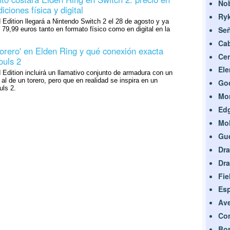
No
ciones física y digital
Ryk
 Edition llegará a Nintendo Switch 2 el 28 de agosto y ya
Señ
 79,99 euros tanto en formato físico como en digital en la
Cab
torero' en Elden Ring y qué conexión exacta
Cen
ouls 2
Ele
 Edition incluirá un llamativo conjunto de armadura con un
al de un torero, pero que en realidad se inspira en un
God
uls 2.
Mor
Edg
Moh
Gue
Dra
Dra
Fie
Esp
Ave
Com
Bor