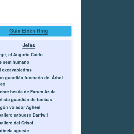
Guía Elden Ring
Jefes
git, el Augurio Caído
fe semihumano
l excavapiedras
ro guardián funerario del Árbol
reo
bre bestia de Farum Azula
lista guardián de tumbas
gón volador Agheel
allero sabueso Darriwil
allero del Crisol
tinela agreste