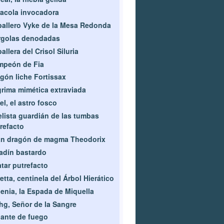
acola invocadora
allero Vyke de la Mesa Redonda
rgolas denodadas
allera del Crisol Siluria
mpeón de Fia
gón liche Fortissax
rima mimética extraviada
el, el astro fosco
lista guardián de las tumbas
refacto
an dragón de magma Theodorix
adín bastardo
tar putrefacto
etta, centinela del Árbol Hierático
enia, la Espada de Miquella
g, Señor de la Sangre
ante de fuego