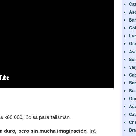
Caz
Ase
Bar
Gó
Lun
Oso
Ava
Som
Vie
Cab
Bas
Ba
God
Adá
Cab
 x80.000, Bolsa para talismán.
Cri
Dr
a duro, pero sin mucha imaginación
. Irá