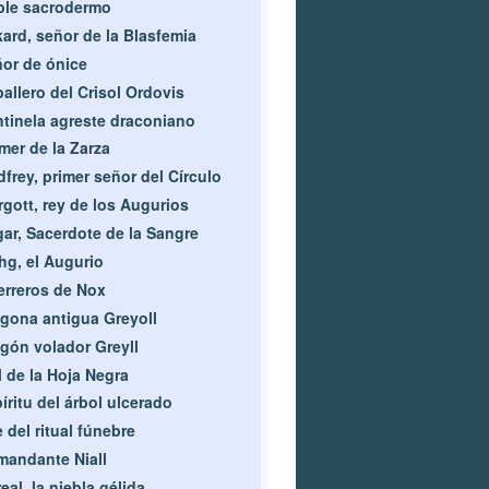
ble sacrodermo
ard, señor de la Blasfemia
or de ónice
allero del Crisol Ordovis
tinela agreste draconiano
mer de la Zarza
frey, primer señor del Círculo
gott, rey de los Augurios
ar, Sacerdote de la Sangre
g, el Augurio
rreros de Nox
gona antigua Greyoll
gón volador Greyll
l de la Hoja Negra
íritu del árbol ulcerado
 del ritual fúnebre
andante Niall
eal, la niebla gélida