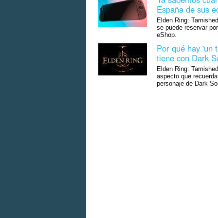
España de sus edi
Elden Ring: Tarnished
se puede reservar por
eShop.
Por qué hay 'un 
tiene con Dark S
Elden Ring: Tarnished
aspecto que recuerda 
personaje de Dark So