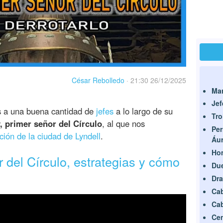
César Rebolledo
·
21:30 26/12/2025
Mar
Je
s a una buena cantidad de
jefes
a lo largo de su
Tro
, primer señor del Círculo
, al que nos
Per
ción de la ciudad de Lyndell
.
Áu
Hom
r del Círculo, estrategias y cómo
Due
Dra
Cab
Cab
Cen