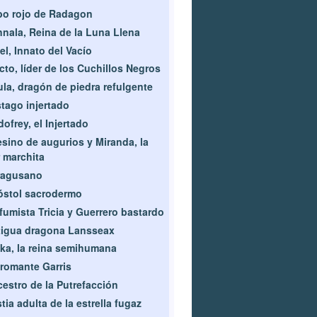
o rojo de Radagon
nala, Reina de la Luna Llena
el, Innato del Vacío
cto, líder de los Cuchillos Negros
la, dragón de piedra refulgente
tago injertado
ofrey, el Injertado
sino de augurios y Miranda, la
r marchita
ragusano
stol sacrodermo
fumista Tricia y Guerrero bastardo
igua dragona Lansseax
ika, la reina semihumana
romante Garris
estro de la Putrefacción
tia adulta de la estrella fugaz