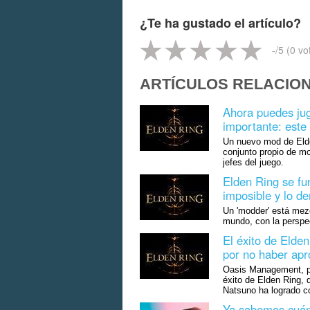
¿Te ha gustado el artículo?
-
/5 (
0
vo
ARTÍCULOS RELACIO
Ahora puedes ju
importante: este
Un nuevo mod de Elde
conjunto propio de mo
jefes del juego.
Elden Ring se fu
imposible y lo d
Un 'modder' está mezc
mundo, con la perspe
El éxito de Elde
por no haber apr
Oasis Management, pr
éxito de Elden Ring, 
Natsuno ha logrado 
Ya sabemos cuánt