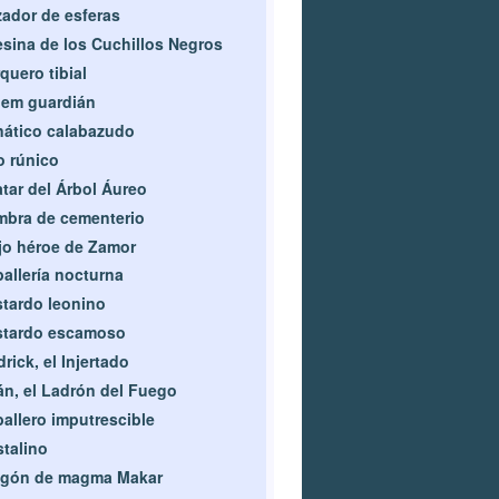
ador de esferas
sina de los Cuchillos Negros
quero tibial
lem guardián
ático calabazudo
 rúnico
tar del Árbol Áureo
bra de cementerio
jo héroe de Zamor
allería nocturna
tardo leonino
stardo escamoso
rick, el Injertado
n, el Ladrón del Fuego
allero imputrescible
stalino
agón de magma Makar