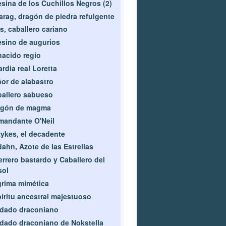
sina de los Cuchillos Negros (2)
rag, dragón de piedra refulgente
s, caballero cariano
sino de augurios
acido regio
rdia real Loretta
or de alabastro
allero sabueso
agón de magma
andante O'Neil
ykes, el decadente
ahn, Azote de las Estrellas
rrero bastardo y Caballero del
sol
rima mimética
íritu ancestral majestuoso
dado draconiano
dado draconiano de Nokstella