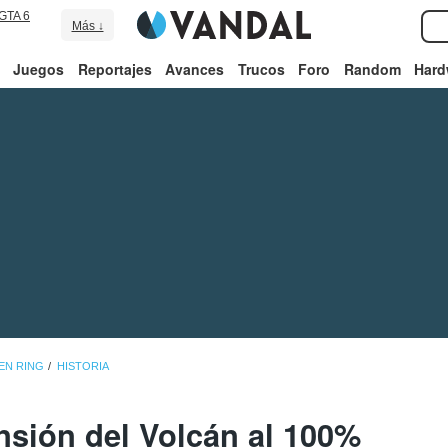
GTA 6
Más ↓
Juegos
Reportajes
Avances
Trucos
Foro
Random
Hard
EN RING
HISTORIA
nsión del Volcán al 100%