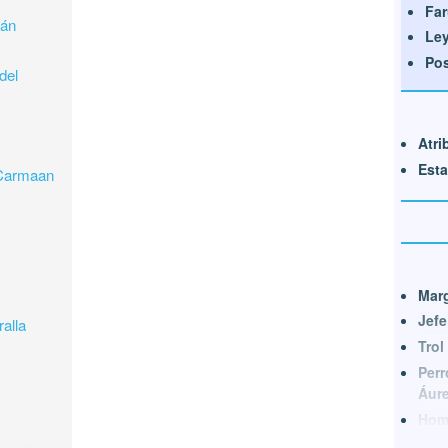
Far
cán
Ley
Po
del
Atri
Esta
 Carmaan
Marg
Jef
alla
Trol
Perr
Áur
Homb