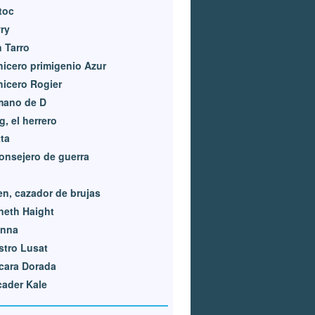
toc
ry
 Tarro
icero primigenio Azur
icero Rogier
mano de D
, el herrero
ta
 consejero de guerra
en, cazador de brujas
neth Haight
enna
tro Lusat
cara Dorada
ader Kale