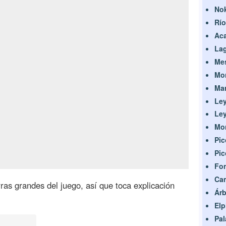
Nok
Río
Aca
Lag
Mes
Mon
Man
Ley
Ley
Mon
Pic
Pic
Fon
Ca
as grandes del juego, así que toca explicación
Árb
Elp
Pa