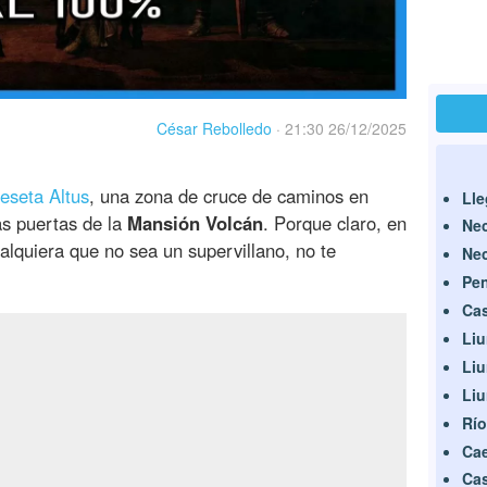
César Rebolledo
·
21:30 26/12/2025
eseta Altus
, una zona de cruce de caminos en
Lle
as puertas de la
Mansión Volcán
. Porque claro, en
Nec
alquiera que no sea un supervillano, no te
Nec
Pen
Cas
Liu
Liu
Liu
Río
Cae
Cas