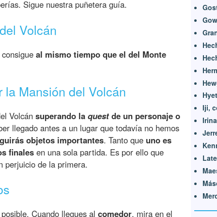
erías. Sigue nuestra puñetera guía.
Gos
Gow
del Volcán
Gran
Hech
e consigue
al mismo tiempo que el del Monte
Hech
Her
Hewg
r la Mansión del Volcán
Hyet
Iji,
del Volcán
superando la
quest
de un personaje o
Irina
ber llegado antes a un lugar que todavía no hemos
Jerr
guirás objetos importantes
. Tanto que
uno es
Ken
s finales
en una sola partida. Es por ello que
Lat
 perjuicio de la primera.
Maes
Más
os
Merc
o posible. Cuando llegues al
comedor
, mira en el