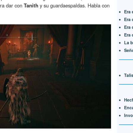
ra dar con
Tanith
y su guardaespaldas. Habla con
Era 
Era 
Era 
Era 
La b
Seño
Tali
Hec
Enc
Invo