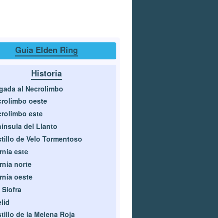
Guía Elden Ring
Historia
gada al Necrolimbo
rolimbo oeste
rolimbo este
ínsula del Llanto
tillo de Velo Tormentoso
rnia este
rnia norte
rnia oeste
 Siofra
lid
tillo de la Melena Roja