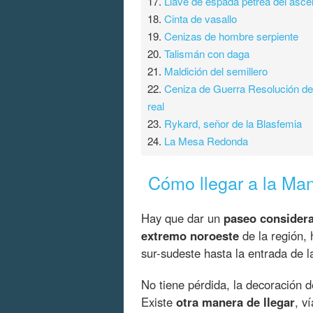
17.
Llave de espada pétrea del asce
18.
Cinta de vasallo
19.
Cenizas de hombre serpiente
20.
Talismán con daga
21.
Maldición del semillero
22.
Ceniza de Guerra Resolución de
real
23.
Rykard, señor de la Blasfemia
24.
La Mesa Redonda
Cómo llegar a la Man
Hay que dar un
paseo considera
extremo noroeste
de la región, 
sur-sudeste hasta la entrada de 
No tiene pérdida, la decoración 
Existe
otra manera de llegar
, v