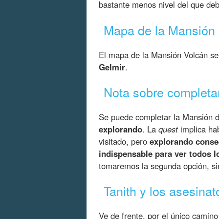
bastante menos nivel del que deb
Mapa de la Mansión 
El mapa de la Mansión Volcán s
Gelmir
.
Nota sobre completa
Se puede completar la Mansión 
explorando
. La
quest
implica ha
visitado, pero
explorando conse
indispensable para ver todos lo
tomaremos la segunda opción, sin
Tanith y los asesinat
Ve de frente, por el único camin