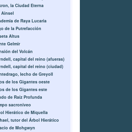
ron, la Ciudad Eterna
 Ainsel
demia de Raya Lucaria
o de la Putrefacción
eta Altus
te Gelmir
sión del Volcán
ndell, capital del reino (afueras)
ndell, capital del reino (ciudad)
tedrago, lecho de Greyoll
os de los Gigantes oeste
os de los Gigantes este
do de Raíz Profunda
mpo sacroníveo
ol Hierático de Miquella
hael, tutor del Árbol Hierático
lacio de Mohgwyn