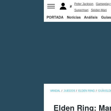
Peter Jackson
Gameplay 
Superman
Spider-Man
PORTADA
Noticias
Análisis
Guías
VANDAL
JUEGOS
ELDEN RING
GUÍA ELD
Elden Ring: Ma