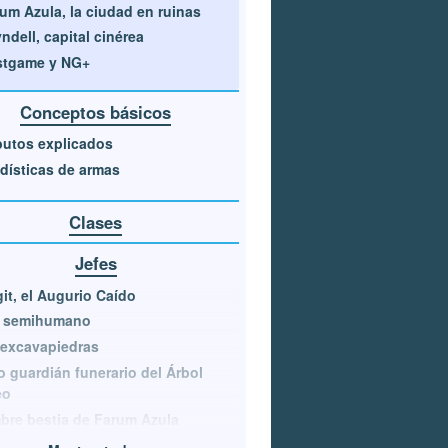
um Azula, la ciudad en ruinas
ndell, capital cinérea
stgame y NG+
Conceptos básicos
butos explicados
dísticas de armas
Clases
Jefes
it, el Augurio Caído
e semihumano
 excavapiedras
o guardián funerario del Árbol
eo
re bestia de Farum Azula