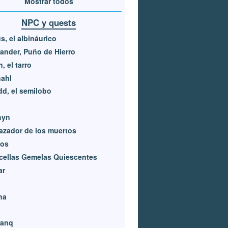
Mostrar todos
NPC y quests
s, el albináurico
ander, Puño de Hierro
n, el tarro
ahl
dd, el semilobo
hyn
azador de los muertos
los
cellas Gemelas Quiescentes
ar
ha
ranq