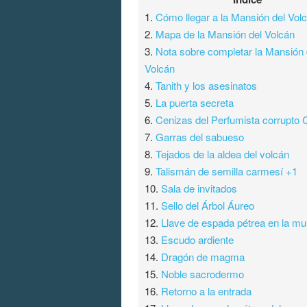
1.
Cómo llegar a la Mansión del Vol
2.
Mapa de la Mansión del Volcán
3.
Nota sobre completar la Mansión 
Volcán
4.
Tanith y los asesinatos
5.
La puerta secreta
6.
Cenizas del Perfumista corrupto
7.
Garras del sabueso
8.
Tejados de la aldea del volcán
9.
Talismán de semilla carmesí +1
10.
Sala de invitados
11.
Sello del Árbol Áureo
12.
Llave de espada pétrea en la mur
13.
Escudo ardiente
14.
Dragón de magma
15.
Noble sacrodermo
16.
Retorno a la entrada