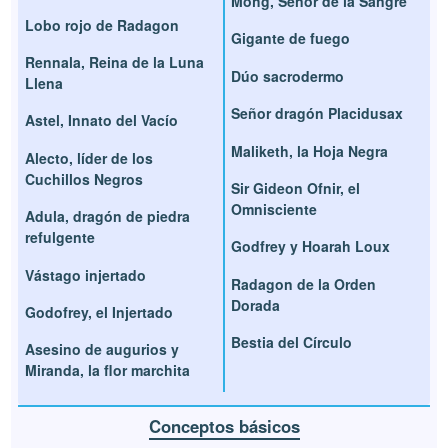
Mohg, Señor de la Sangre
Lobo rojo de Radagon
Gigante de fuego
Rennala, Reina de la Luna
Dúo sacrodermo
Llena
Señor dragón Placidusax
Astel, Innato del Vacío
Maliketh, la Hoja Negra
Alecto, líder de los
Cuchillos Negros
Sir Gideon Ofnir, el
Omnisciente
Adula, dragón de piedra
refulgente
Godfrey y Hoarah Loux
Vástago injertado
Radagon de la Orden
Dorada
Godofrey, el Injertado
Bestia del Círculo
Asesino de augurios y
Miranda, la flor marchita
Conceptos básicos