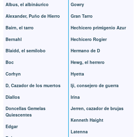
Albus, el albináurico
Gowry
Alexander, Puño de Hierro
Gran Tarro
Bairn, el tarro
Hechicero primigenio Azur
Bernahl
Hechicero Rogier
Blaidd, el semilobo
Hermano de D
Boc
Hewg, el herrero
Corhyn
Hyetta
D, Cazador de los muertos
Iji, consejero de guerra
Diallos
Irina
Doncellas Gemelas
Jerren, cazador de brujas
Quiescentes
Kenneth Haight
Edgar
Latenna