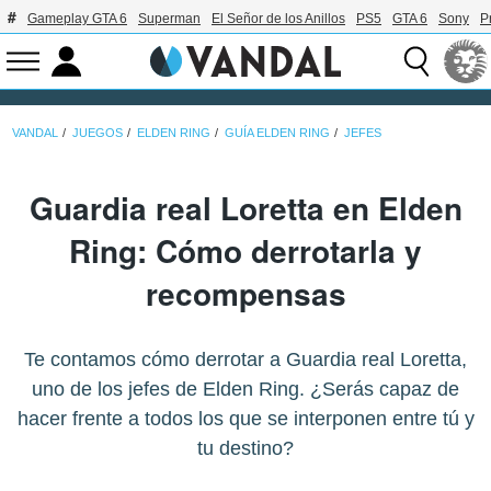
Gameplay GTA 6
Superman
El Señor de los Anillos
PS5
GTA 6
Sony
P
VANDAL
JUEGOS
ELDEN RING
GUÍA ELDEN RING
JEFES
Guardia real Loretta en Elden
Ring: Cómo derrotarla y
recompensas
Te contamos cómo derrotar a Guardia real Loretta,
uno de los jefes de Elden Ring. ¿Serás capaz de
hacer frente a todos los que se interponen entre tú y
tu destino?