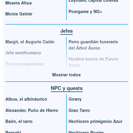
Leyndell, capital cinérea
Meseta Altus
Postgame y NG+
Monte Gelmir
Jefes
Margit, el Augurio Caído
Perro guardián funerario
del Árbol Áureo
Jefe semihumano
Hombre bestia de Farum
Trol excavapiedras
Azula
Mostrar todos
NPC y quests
Albus, el albináurico
Gowry
Alexander, Puño de Hierro
Gran Tarro
Bairn, el tarro
Hechicero primigenio Azur
Bernahl
Hechicero Rogier