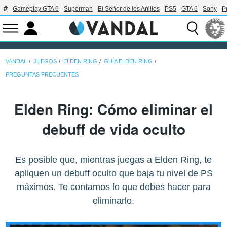
Gameplay GTA 6
Superman
El Señor de los Anillos
PS5
GTA 6
Sony
P
VANDAL
JUEGOS
ELDEN RING
GUÍA ELDEN RING
PREGUNTAS FRECUENTES
Elden Ring: Cómo eliminar el
debuff de vida oculto
Es posible que, mientras juegas a Elden Ring, te
apliquen un debuff oculto que baja tu nivel de PS
máximos. Te contamos lo que debes hacer para
eliminarlo.