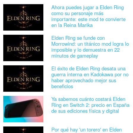
Ahora puedes jugar a Elden Ring
como su personaje más
importante: este mod te convierte
en la Reina Marika
Elden Ring se funde con
Morrowind: un titánico mod logra lo
imposible y lo demuestra en 22
minutos de gameplay
El éxito de Elden Ring desata una
guerra interna en Kadokawa por no
haber aprovechado mejor sus
beneficios
Ya sabemos cuánto costará Elden
Ring en Switch 2: precio en España
de sus ediciones física y digital
Por qué hay 'un torero' en Elden