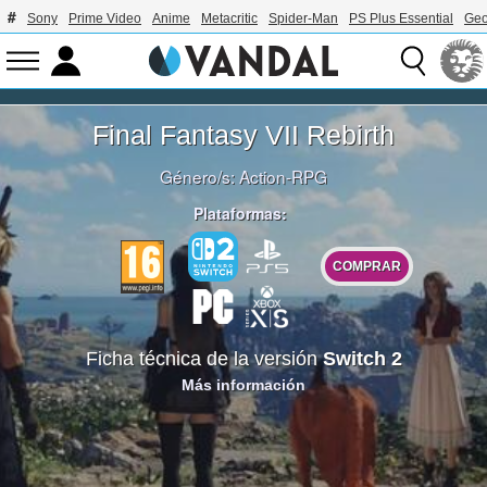
Sony
Prime Video
Anime
Metacritic
Spider-Man
PS Plus Essential
Geo
Final Fantasy VII Rebirth
Género/s:
Action-RPG
Plataformas:
COMPRAR
Ficha técnica de la versión
Switch 2
Más información