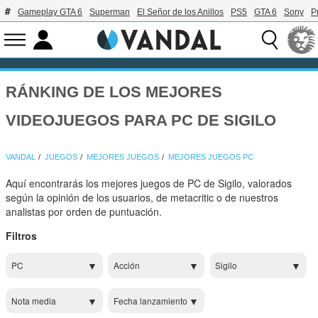
Gameplay GTA 6
Superman
El Señor de los Anillos
PS5
GTA 6
Sony
P
RÁNKING DE LOS MEJORES
VIDEOJUEGOS PARA PC DE SIGILO
VANDAL
JUEGOS
MEJORES JUEGOS
MEJORES JUEGOS PC
Aquí encontrarás los mejores juegos de PC de Sigilo, valorados
según la opinión de los usuarios, de metacritic o de nuestros
analistas por orden de puntuación.
Filtros
PC
Acción
Sigilo
Nota media
Fecha lanzamiento