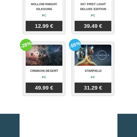
HOLLOW KNIGHT:
007 FIRST LIGHT
SILKSONG
DELUXE EDITION
PC
PC
12.99 €
39.49 €
-28%
-55%
CRIMSON DESERT
STARFIELD
PC
PC
49.99 €
31.29 €