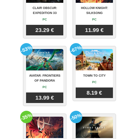
CLAIR OBSCUR:
HOLLOW KNIGHT:
EXPEDITION 33
SILKSONG
PC
PC
23.29 €
11.99 €
-53%
-67%
AVATAR: FRONTIERS
TOWN TO CITY
OF PANDORA
PC
PC
8.19 €
13.99 €
-35%
-50%