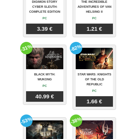
DIGIMON STORY
THE INCREDIBLE
CYBER SLEUTH:
ADVENTURES OF VAN
COMPLETE EDITION
HELSING II
PC
PC
3.39 €
1.21 €
-31%
-82%
BLACK MYTH:
STAR WARS: KNIGHTS
WUKONG
OF THE OLD
REPUBLIC
PC
PC
40.99 €
1.66 €
-53%
-38%