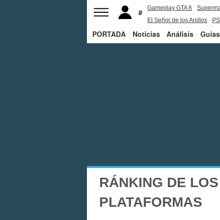
Gameplay GTA 6
Superm
El Señor de los Anillos
PS
PORTADA
Noticias
Análisis
Guías
RÁNKING DE LOS
PLATAFORMAS