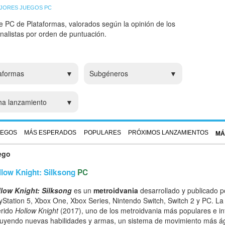
JORES JUEGOS PC
e PC de Plataformas, valorados según la opinión de los
analistas por orden de puntuación.
aformas
Subgéneros
ha lanzamiento
UEGOS
MÁS ESPERADOS
POPULARES
PRÓXIMOS LANZAMIENTOS
MÁ
ego
llow Knight: Silksong
PC
low Knight: Silksong
es un
metroidvania
desarrollado y publicado p
yStation 5, Xbox One, Xbox Series, Nintendo Switch, Switch 2 y PC. L
erido
Hollow Knight
(2017), uno de los metroidvania más populares e inf
luyendo nuevas habilidades y armas, un sistema de movimiento más á