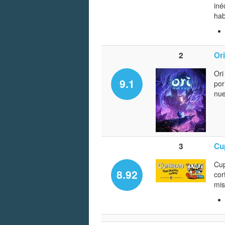
iné
hab
2
Ori
Ori
9.1
por
nue
3
Cu
Cup
8.92
cor
mis