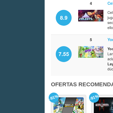
4
Ce
Cel
8.9
jug
sec
ell
5
Yo
Yo
7.55
Lan
acl
La
dúo
OFERTAS RECOMEND
-91%
-91%