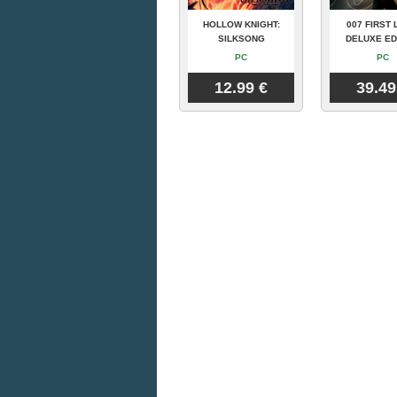
HOLLOW KNIGHT:
007 FIRST 
SILKSONG
DELUXE ED
PC
PC
12.99 €
39.49