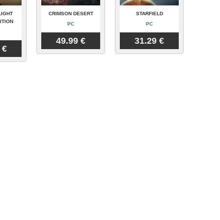
LIGHT
CRIMSON DESERT
STARFIELD
ITION
PC
PC
49.99 €
31.29 €
 €