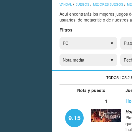
VANDAL
JUEGOS
MEJORES JUEGOS
ME
Aquí encontrarás los mejores juegos d
usuarios, de metacritic o de nuestros 
Filtros
PC
Plat
Nota media
Fec
TODOS LOS J
Nota y puesto
Ju
1
Ho
Hol
9.15
Pla
qu
inc