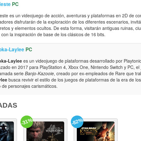
leste
PC
este es un videojuego de acción, aventuras y plataformas en 2D de cor
adores disfrutarán de la exploración de los diferentes escenarios, invi
retos y elementos ocultos. De esta forma, visitarán antiguas ruinas, 
o con la inspiración de base de los clásicos de 16 bits.
oka-Laylee
PC
oka-Laylee
es un videojuego de plataformas desarrollado por Playton
zado en 2017 para PlayStation 4, Xbox One, Nintendo Switch y PC, el j
amada serie
Banjo-Kazooie
, creado por ex-empleados de Rare que trab
ylee
busca revivir el estilo de los juegos de plataformas de la era de l
 de personajes carismáticos.
ADAS
-31%
-82%