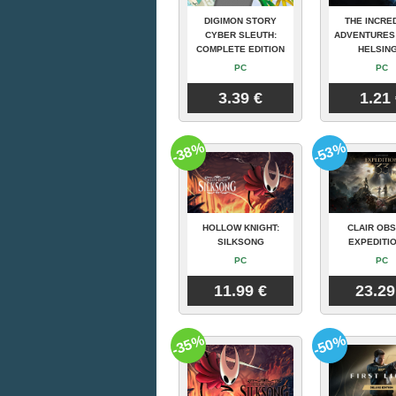
DIGIMON STORY
THE INCRE
CYBER SLEUTH:
ADVENTURES
COMPLETE EDITION
HELSING
PC
PC
3.39 €
1.21
-38%
-53%
HOLLOW KNIGHT:
CLAIR OBS
SILKSONG
EXPEDITIO
PC
PC
11.99 €
23.29
-35%
-50%