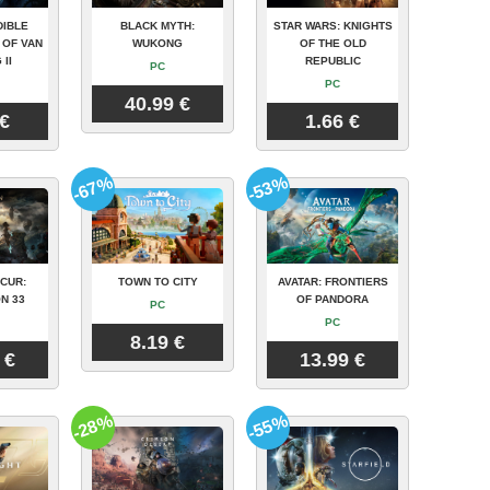
DIBLE
BLACK MYTH:
STAR WARS: KNIGHTS
 OF VAN
WUKONG
OF THE OLD
 II
REPUBLIC
PC
PC
40.99 €
 €
1.66 €
-67%
-53%
CUR:
TOWN TO CITY
AVATAR: FRONTIERS
N 33
OF PANDORA
PC
PC
8.19 €
 €
13.99 €
-28%
-55%