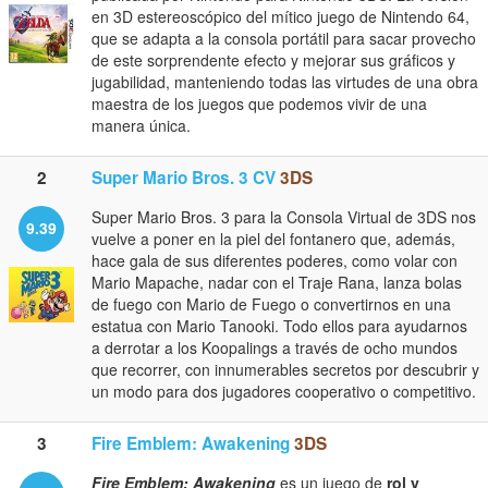
en 3D estereoscópico del mítico juego de Nintendo 64,
que se adapta a la consola portátil para sacar provecho
de este sorprendente efecto y mejorar sus gráficos y
jugabilidad, manteniendo todas las virtudes de una obra
maestra de los juegos que podemos vivir de una
manera única.
2
Super Mario Bros. 3 CV
3DS
Super Mario Bros. 3 para la Consola Virtual de 3DS nos
9.39
vuelve a poner en la piel del fontanero que, además,
hace gala de sus diferentes poderes, como volar con
Mario Mapache, nadar con el Traje Rana, lanza bolas
de fuego con Mario de Fuego o convertirnos en una
estatua con Mario Tanooki. Todo ellos para ayudarnos
a derrotar a los Koopalings a través de ocho mundos
que recorrer, con innumerables secretos por descubrir y
un modo para dos jugadores cooperativo o competitivo.
3
Fire Emblem: Awakening
3DS
Fire Emblem: Awakening
es un juego de
rol y