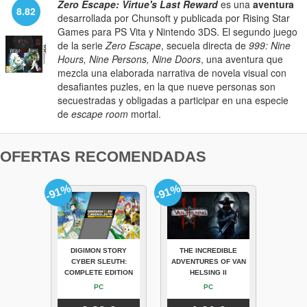
Zero Escape: Virtue's Last Reward
es una
aventura
8.82
desarrollada por Chunsoft y publicada por Rising Star
Games para PS Vita y Nintendo 3DS. El segundo juego
de la serie
Zero Escape
, secuela directa de
999: Nine
Hours, Nine Persons, Nine Doors
, una aventura que
mezcla una elaborada narrativa de novela visual con
desafiantes puzles, en la que nueve personas son
secuestradas y obligadas a participar en una especie
de
escape room
mortal.
OFERTAS RECOMENDADAS
-91%
-91%
DIGIMON STORY
THE INCREDIBLE
CYBER SLEUTH:
ADVENTURES OF VAN
COMPLETE EDITION
HELSING II
PC
PC