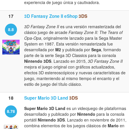
experiencia de juego única y cautivadora.
17
3D Fantasy Zone II eShop
3DS
3D Fantasy Zone II
es una versión remasterizada del
8.8
clásico juego de arcade
Fantasy Zone II: The Tears of
Opa-Opa
, originalmente lanzado para la Sega Master
System en 1987. Esta versión remasterizada fue
desarrollada por
M2
y publicada por
Sega
, formando
parte de la serie Sega 3D Classics para la consola
Nintendo 3DS
. Lanzado en 2015,
3D Fantasy Zone II
mejora el juego original con gráficos actualizados,
efectos 3D estereoscópicos y nuevas características de
juego, manteniendo al mismo tiempo el encanto y el
estilo de juego del título clásico.
18
Super Mario 3D Land
3DS
Super Mario 3D Land
es un videojuego de plataformas
8.78
desarrollado y publicado por
Nintendo
para la consola
portátil
Nintendo 3DS
. Lanzado en noviembre de 2011,
combina elementos de los juegos clásicos de
Mario
en