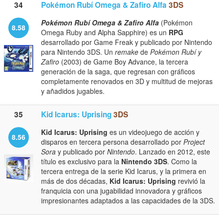
34
Pokémon Rubí Omega & Zafiro Alfa
3DS
Pokémon Rubí Omega & Zafiro Alfa
(Pokémon
8.58
Omega Ruby and Alpha Sapphire) es un
RPG
desarrollado por Game Freak y publicado por Nintendo
para Nintendo 3DS. Un
remake
de
Pokémon Rubí y
Zafiro
(2003) de Game Boy Advance, la tercera
generación de la saga, que regresan con gráficos
completamente renovados en 3D y multitud de mejoras
y añadidos jugables.
35
Kid Icarus: Uprising
3DS
Kid Icarus: Uprising
es un videojuego de acción y
8.56
disparos en tercera persona desarrollado por
Project
Sora
y publicado por
Nintendo
. Lanzado en 2012, este
título es exclusivo para la
Nintendo 3DS
. Como la
tercera entrega de la serie Kid Icarus, y la primera en
más de dos décadas,
Kid Icarus: Uprising
revivió la
franquicia con una jugabilidad innovadora y gráficos
impresionantes adaptados a las capacidades de la 3DS.