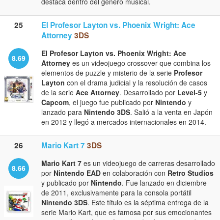
destaca dentro del género musical.
25
El Profesor Layton vs. Phoenix Wright: Ace
Attorney
3DS
El Profesor Layton vs. Phoenix Wright: Ace
8.69
Attorney
es un videojuego crossover que combina los
elementos de puzzle y misterio de la serie
Profesor
Layton
con el drama judicial y la resolución de casos
de la serie
Ace Attorney
. Desarrollado por
Level-5
y
Capcom
, el juego fue publicado por
Nintendo
y
lanzado para
Nintendo 3DS
. Salió a la venta en Japón
en 2012 y llegó a mercados internacionales en 2014.
26
Mario Kart 7
3DS
Mario Kart 7
es un videojuego de carreras desarrollado
8.66
por
Nintendo EAD
en colaboración con
Retro Studios
y publicado por
Nintendo
. Fue lanzado en diciembre
de 2011, exclusivamente para la consola portátil
Nintendo 3DS
. Este título es la séptima entrega de la
serie Mario Kart, que es famosa por sus emocionantes