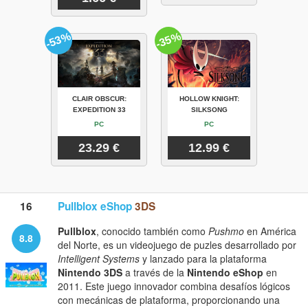
-53%
-35%
CLAIR OBSCUR:
HOLLOW KNIGHT:
EXPEDITION 33
SILKSONG
PC
PC
23.29 €
12.99 €
16
Pullblox eShop
3DS
Pullblox
, conocido también como
Pushmo
en América
8.8
del Norte, es un videojuego de puzles desarrollado por
Intelligent Systems
y lanzado para la plataforma
Nintendo 3DS
a través de la
Nintendo eShop
en
2011. Este juego innovador combina desafíos lógicos
con mecánicas de plataforma, proporcionando una