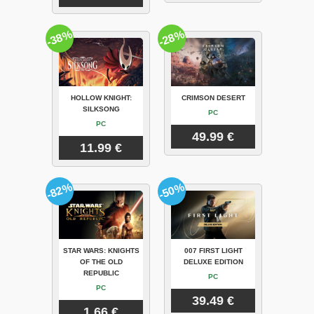
-38%
-28%
HOLLOW KNIGHT:
CRIMSON DESERT
SILKSONG
PC
PC
49.99 €
11.99 €
-82%
-50%
STAR WARS: KNIGHTS
007 FIRST LIGHT
OF THE OLD
DELUXE EDITION
REPUBLIC
PC
PC
39.49 €
1.66 €