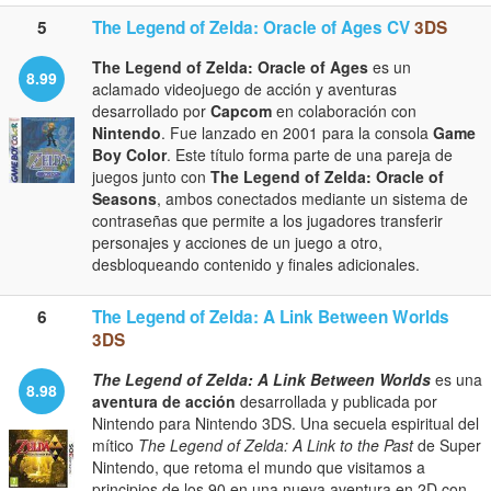
5
The Legend of Zelda: Oracle of Ages CV
3DS
The Legend of Zelda: Oracle of Ages
es un
8.99
aclamado videojuego de acción y aventuras
desarrollado por
Capcom
en colaboración con
Nintendo
. Fue lanzado en 2001 para la consola
Game
Boy Color
. Este título forma parte de una pareja de
juegos junto con
The Legend of Zelda: Oracle of
Seasons
, ambos conectados mediante un sistema de
contraseñas que permite a los jugadores transferir
personajes y acciones de un juego a otro,
desbloqueando contenido y finales adicionales.
6
The Legend of Zelda: A Link Between Worlds
3DS
The Legend of Zelda: A Link Between Worlds
es una
8.98
aventura de acción
desarrollada y publicada por
Nintendo para Nintendo 3DS. Una secuela espiritual del
mítico
The Legend of Zelda: A Link to the Past
de Super
Nintendo, que retoma el mundo que visitamos a
principios de los 90 en una nueva aventura en 2D con