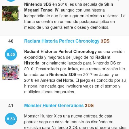
Nintendo 3DS
en 2016, es una secuela de
Shin
Megami Tensei IV
, aunque con una historia
independiente que tiene lugar en el mismo universo. La
trama se centra en un mundo postapocalíptico en
medio de una guerra entre dioses y demonios.
40
Radiant Historia Perfect Chronology
3DS
Radiant Historia: Perfect Chronology
es una versión
8.55
expandida y mejorada del juego de rol
Radiant
Historia
, originalmente lanzado para Nintendo DS en
2010. Desarrollado por
Atlus
, esta remasterización fue
lanzada para
Nintendo 3DS
en 2017 en Japón y en
2018 en América del Norte. El juego es conocido por su
historia intrincada que involucra viajes en el tiempo y
múltiples líneas temporales.
41
Monster Hunter Generations
3DS
Monster Hunter X es una nueva entrega de esta
8.53
popular saga de caza de monstruos diseñado en
exclusiva para Nintendo 3DS, que nos ofrecerá grandes