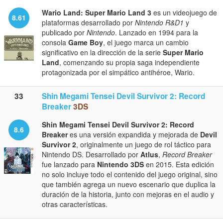
Wario Land: Super Mario Land 3
es un videojuego de
8.61
plataformas desarrollado por
Nintendo R&D1
y
publicado por
Nintendo
. Lanzado en 1994 para la
consola
Game Boy
, el juego marca un cambio
significativo en la dirección de la serie
Super Mario
Land
, comenzando su propia saga independiente
protagonizada por el simpático antihéroe, Wario.
33
Shin Megami Tensei Devil Survivor 2: Record
Breaker
3DS
Shin Megami Tensei Devil Survivor 2: Record
8.6
Breaker
es una versión expandida y mejorada de
Devil
Survivor 2
, originalmente un juego de rol táctico para
Nintendo DS. Desarrollado por
Atlus
,
Record Breaker
fue lanzado para
Nintendo 3DS
en 2015. Esta edición
no solo incluye todo el contenido del juego original, sino
que también agrega un nuevo escenario que duplica la
duración de la historia, junto con mejoras en el audio y
otras características.