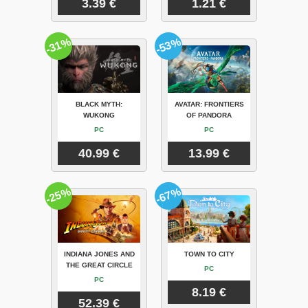
3.39 €
1.21 €
-31%
-53%
BLACK MYTH:
AVATAR: FRONTIERS
WUKONG
OF PANDORA
PC
PC
40.99 €
13.99 €
-25%
-67%
INDIANA JONES AND
TOWN TO CITY
THE GREAT CIRCLE
PC
PC
8.19 €
52.39 €