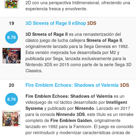
2D con una perspectiva tridimensional, ofreciendo una
experiencia fresca y envolvente.
19
3D Streets of Rage II eShop
3DS
3D Streets of Rage II
es una remasterización del
8.78
clásico juego de lucha callejera
Streets of Rage II
,
originalmente lanzado para la Sega Genesis en 1992.
Esta versión mejorada fue desarrollada por M2 y
publicada por Sega, lanzada exclusivamente para la
Nintendo 3DS en 2015 como parte de la serie Sega 3D
Classics.
20
Fire Emblem Echoes: Shadows of Valentia
3DS
Fire Emblem Echoes: Shadows of Valentia
es un
8.76
videojuego de rol táctico desarrollado por
Intelligent
Systems
y publicado por
Nintendo
. Lanzado en 2017
para la consola
Nintendo 3DS
, este título es un remake
completo de
Fire Emblem Gaiden
, originalmente
lanzado en 1992 para la Famicom. El juego es conocido
por reintroducir y modernizar características únicas de