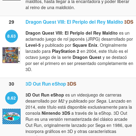
malditos, hasta llegar a la encantadora y poder liberar
al reino de una maldición.
29
Dragon Quest VIII: El Periplo del Rey Maldito
3DS
Dragon Quest VIII: El Periplo del Rey Maldito
es un
8.63
aclamado juego de rol japonés (JRPG) desarrollado por
Level-5
y publicado por
Square Enix
. Originalmente
lanzado para
PlayStation 2
en 2004, este título es el
octavo juego de la serie
Dragon Quest
y se destacó
por ser el primero en ser presentado completamente en
3D.
30
3D Out Run eShop
3DS
3D Out Run eShop
es un videojuego de carreras
8.62
desarrollado por
M2
y publicado por
Sega
. Lanzado en
2014, este título está disponible exclusivamente para la
consola
Nintendo 3DS
a través de la eShop. 3D Out
Run es una versión remasterizada del clásico arcade
Out Run, originalmente lanzado por Sega en 1986, que
incorpora gráficos en 3D y otras características