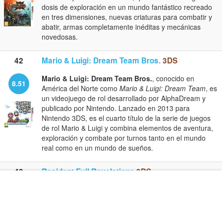
dosis de exploración en un mundo fantástico recreado
en tres dimensiones, nuevas criaturas para combatir y
abatir, armas completamente inéditas y mecánicas
novedosas.
42
Mario & Luigi: Dream Team Bros.
3DS
Mario & Luigi: Dream Team Bros.
, conocido en
8.51
América del Norte como
Mario & Luigi: Dream Team
, es
un videojuego de rol desarrollado por AlphaDream y
publicado por Nintendo. Lanzado en 2013 para
Nintendo 3DS, es el cuarto título de la serie de juegos
de rol Mario & Luigi y combina elementos de aventura,
exploración y combate por turnos tanto en el mundo
real como en un mundo de sueños.
43
Resident Evil Revelations
3DS
Resident Evil Revelations
es una
aventura de
8.49
acción y terror
desarrollada y publicada por Capcom
para PlayStation 3, Xbox 360, Nintendo 3DS, Nintendo
Wii U y PC. Tras el decidido giro hacia la acción la saga