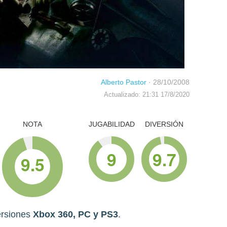
Alberto Pastor
·
28/10/2008
Actualizado: 21:31 17/8/2020
NOTA
JUGABILIDAD
DIVERSIÓN
9
9.7
9.5
ersiones
Xbox 360, PC y PS3
.