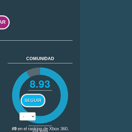
AR
COMUNIDAD
8.93
SEGUIR
#9
en el
ranking de Xbox 360
.
339
votos