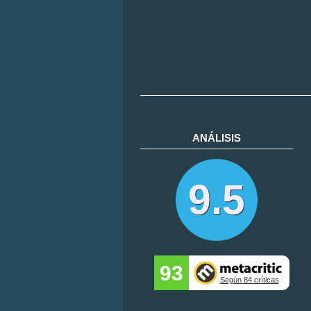
ANÁLISIS
9.5
93
Según 84 críticas