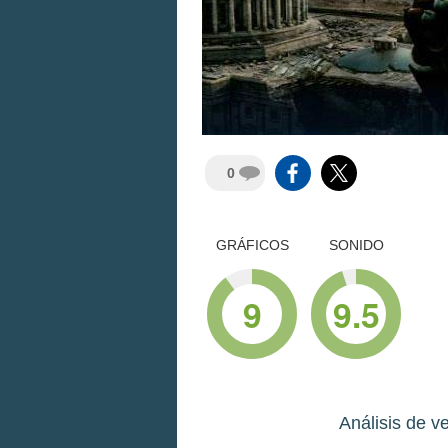
0
GRÁFICOS
SONIDO
9
9.5
Análisis de v