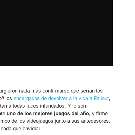
urgieron nada más confirmarse que serían los
ll
los
encargados de devolver a la vida a Fallout
,
tan a todas luces infundados. Y lo son
nte
uno de los mejores juegos del año
, y firme
impo de los videojuegos junto a sus antecesores,
 nada que envidiar.