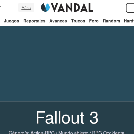
e
Más ↓
Juegos
Reportajes
Avances
Trucos
Foro
Random
Hard
Fallout 3
Género/s:
Action-RPG
/
Mundo abierto
/
RPG Occidental