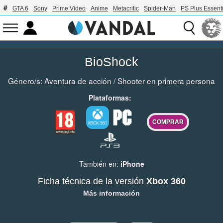
GTA 6
Sony
Prime Video
Anime
Metacritic
Spider-Man
PS Plus Essenti
BioShock
Género/s:
Aventura de acción
/
Shooter en primera persona
Plataformas:
COMPRAR
También en:
iPhone
Ficha técnica de la versión
Xbox 360
Más información