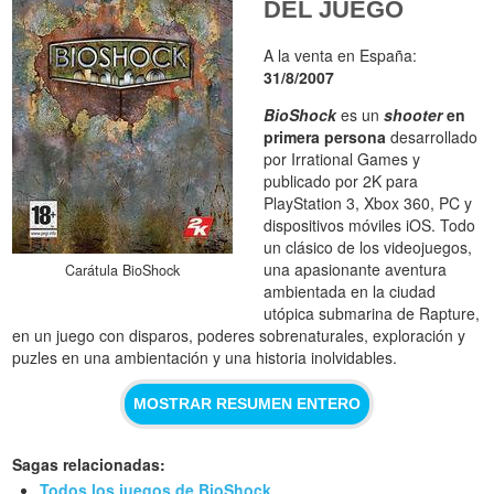
DEL JUEGO
A la venta en España:
31/8/2007
BioShock
es un
shooter
en
primera persona
desarrollado
por Irrational Games y
publicado por 2K para
PlayStation 3, Xbox 360, PC y
dispositivos móviles iOS. Todo
un clásico de los videojuegos,
una apasionante aventura
Carátula BioShock
ambientada en la ciudad
utópica submarina de Rapture,
en un juego con disparos, poderes sobrenaturales, exploración y
puzles en una ambientación y una historia inolvidables.
MOSTRAR RESUMEN ENTERO
Sagas relacionadas:
Todos los juegos de BioShock