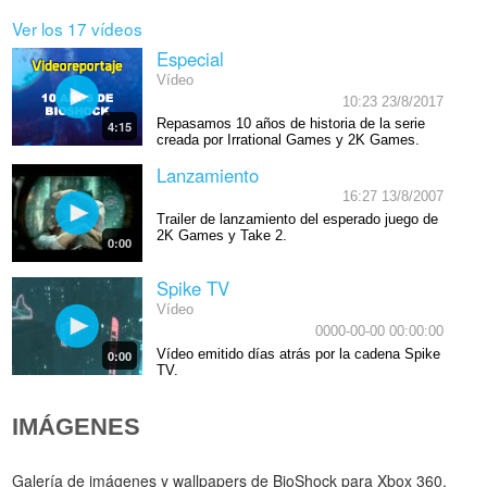
Ver los 17 vídeos
Especial
Vídeo
10:23 23/8/2017
Repasamos 10 años de historia de la serie
4:15
creada por Irrational Games y 2K Games.
Lanzamiento
16:27 13/8/2007
Trailer de lanzamiento del esperado juego de
2K Games y Take 2.
0:00
Spike TV
Vídeo
0000-00-00 00:00:00
Vídeo emitido días atrás por la cadena Spike
0:00
TV.
IMÁGENES
Galería de imágenes y wallpapers de BioShock para Xbox 360,