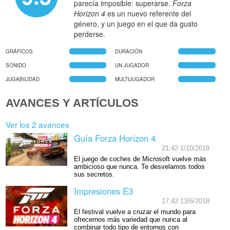
parecía imposible: superarse.
Forza
Horizon 4
es un nuevo referente del
género, y un juego en el que da gusto
perderse.
GRÁFICOS
DURACIÓN
SONIDO
UN JUGADOR
JUGABILIDAD
MULTIJUGADOR
AVANCES Y ARTÍCULOS
Ver los 2 avances
Guía Forza Horizon 4
21:42 1/10/2018
El juego de coches de Microsoft vuelve más
ambicioso que nunca. Te desvelamos todos
sus secretos.
Impresiones E3
17:42 13/6/2018
El festival vuelve a cruzar el mundo para
ofrecernos más variedad que nunca al
combinar todo tipo de entornos con