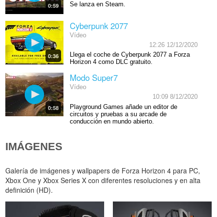
Se lanza en Steam.
0:59
Cyberpunk 2077
Vídeo
12:26 12/12/2020
Llega el coche de Cyberpunk 2077 a Forza
0:36
Horizon 4 como DLC gratuito.
Modo Super7
Vídeo
10:09 8/12/2020
Playground Games añade un editor de
0:58
circuitos y pruebas a su arcade de
conducción en mundo abierto.
IMÁGENES
Galería de imágenes y wallpapers de Forza Horizon 4 para PC,
Xbox One y Xbox Series X con diferentes resoluciones y en alta
definición (HD).