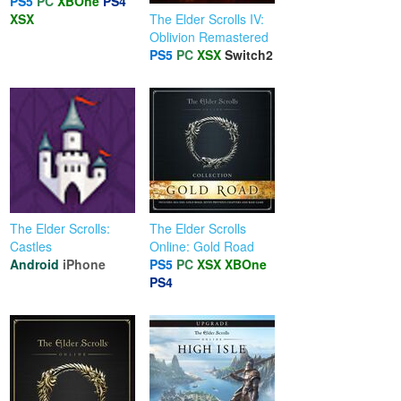
PS5
PC
XBOne
PS4
XSX
The Elder Scrolls IV:
Oblivion Remastered
PS5
PC
XSX
Switch2
The Elder Scrolls:
The Elder Scrolls
Castles
Online: Gold Road
Android
iPhone
PS5
PC
XSX
XBOne
PS4