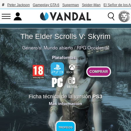
Peter Jackson
Gameplay GTA 6
Superman
Spider-Man
El Señor de los A
The Elder Scrolls V: Skyrim
Género/s:
Mundo abierto
/
RPG Occidental
Plataformas:
COMPRAR
Ficha técnica de la versión
PS3
Más información
TROFEOS