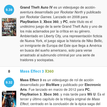
Grand Theft Auto IV
es un videojuego de acción-
9.39
aventura desarrollado por
Rockstar North
y publicado
por
Rockstar Games
. Lanzado en 2008 para
PlayStation 3
,
Xbox 360
, y
PC
, este título es el
undécimo juego de la serie Grand Theft Auto y uno de
los más aclamados por la crítica en su género.
Ambientado en Liberty City, una representación ficticia
de Nueva York, el juego sigue la historia de Niko Bellic,
un inmigrante de Europa del Este que llega a América
en busca del sueño americano, solo para verse
arrastrado al submundo criminal por una serie de
traidores y sociopatas.
8
Mass Effect 3
X360
Mass Effect 3
es un videojuego de rol de acción
9.32
desarrollado por
BioWare
y publicado por
Electronic
Arts
. Fue lanzado en marzo de 2012 para
PC
,
PlayStation 3
,
Xbox 360
, y más tarde para
Wii U
. Es el
tercer y último capítulo de la trilogía original de
Mass
Effect
, centrado en la conclusión de la épica saga del