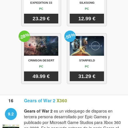
EXPEDITION 33
SILKSONG
PC
PC
23.29 €
12.99 €
-28%
-55%
CRIMSON DESERT
STARFIELD
PC
PC
49.99 €
31.29 €
16
Gears of War 2
X360
Gears of War 2
es un videojuego de disparos en
9.2
tercera persona desarrollado por Epic Games y
publicado por Microsoft Game Studios para Xbox 360