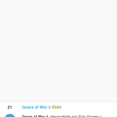
21
Gears of War 3
X360
Gears of War 3
, desarrollado por
Epic Games
y