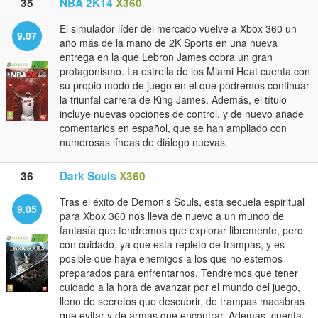
35
NBA 2K14
X360
El simulador líder del mercado vuelve a Xbox 360 un
9.07
año más de la mano de 2K Sports en una nueva
entrega en la que Lebron James cobra un gran
protagonismo. La estrella de los Miami Heat cuenta con
su propio modo de juego en el que podremos continuar
la triunfal carrera de King James. Además, el título
incluye nuevas opciones de control, y de nuevo añade
comentarios en español, que se han ampliado con
numerosas líneas de diálogo nuevas.
36
Dark Souls
X360
Tras el éxito de Demon's Souls, esta secuela espiritual
9.05
para Xbox 360 nos lleva de nuevo a un mundo de
fantasía que tendremos que explorar libremente, pero
con cuidado, ya que está repleto de trampas, y es
posible que haya enemigos a los que no estemos
preparados para enfrentarnos. Tendremos que tener
cuidado a la hora de avanzar por el mundo del juego,
lleno de secretos que descubrir, de trampas macabras
que evitar y de armas que encontrar. Además, cuenta