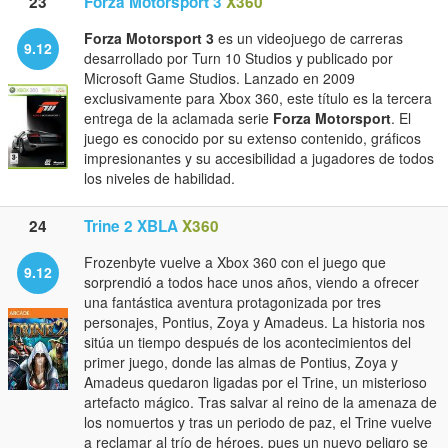
23
Forza Motorsport 3
X360
Forza Motorsport 3
es un videojuego de carreras
9.12
desarrollado por Turn 10 Studios y publicado por
Microsoft Game Studios. Lanzado en 2009
exclusivamente para Xbox 360, este título es la tercera
entrega de la aclamada serie
Forza Motorsport
. El
juego es conocido por su extenso contenido, gráficos
impresionantes y su accesibilidad a jugadores de todos
los niveles de habilidad.
24
Trine 2 XBLA
X360
Frozenbyte vuelve a Xbox 360 con el juego que
9.12
sorprendió a todos hace unos años, viendo a ofrecer
una fantástica aventura protagonizada por tres
personajes, Pontius, Zoya y Amadeus. La historia nos
sitúa un tiempo después de los acontecimientos del
primer juego, donde las almas de Pontius, Zoya y
Amadeus quedaron ligadas por el Trine, un misterioso
artefacto mágico. Tras salvar al reino de la amenaza de
los nomuertos y tras un periodo de paz, el Trine vuelve
a reclamar al trío de héroes, pues un nuevo peligro se