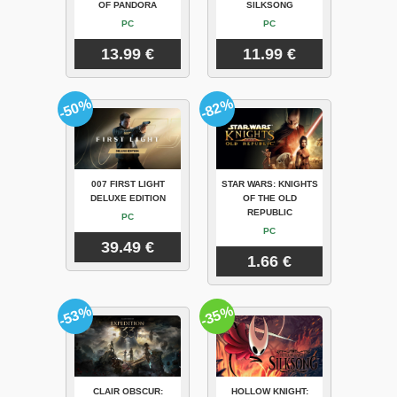
OF PANDORA
SILKSONG
PC
PC
13.99 €
11.99 €
-50%
-82%
007 FIRST LIGHT
STAR WARS: KNIGHTS
DELUXE EDITION
OF THE OLD
REPUBLIC
PC
PC
39.49 €
1.66 €
-53%
-35%
CLAIR OBSCUR:
HOLLOW KNIGHT: