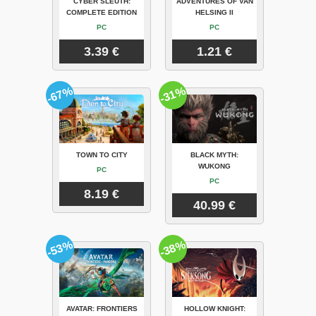
CYBER SLEUTH:
ADVENTURES OF VAN
COMPLETE EDITION
HELSING II
PC
PC
3.39 €
1.21 €
-67%
-31%
TOWN TO CITY
BLACK MYTH:
WUKONG
PC
PC
8.19 €
40.99 €
-53%
-38%
AVATAR: FRONTIERS
HOLLOW KNIGHT: