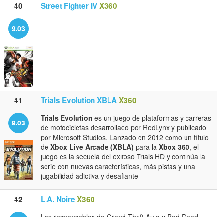
40
Street Fighter IV
X360
9.03
41
Trials Evolution XBLA
X360
Trials Evolution
es un juego de plataformas y carreras
9.03
de motocicletas desarrollado por RedLynx y publicado
por Microsoft Studios. Lanzado en 2012 como un título
de
Xbox Live Arcade (XBLA)
para la
Xbox 360
, el
juego es la secuela del exitoso Trials HD y continúa la
serie con nuevas características, más pistas y una
jugabilidad adictiva y desafiante.
42
L.A. Noire
X360
Los responsables de Grand Theft Auto y Red Dead