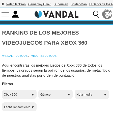
Peter Jackson
Gameplay GTA 6
Superman
Spider-Man
El Señor de los A
RÁNKING DE LOS MEJORES
VIDEOJUEGOS PARA XBOX 360
VANDAL
JUEGOS
MEJORES JUEGOS
Aquí encontrarás los mejores juegos de Xbox 360 de todos los
tiempos, valorados según la opinión de los usuarios, de metacritic o
de nuestros analistas por orden de puntuación.
Filtros
Xbox 360
Género
Nota media
Fecha lanzamiento