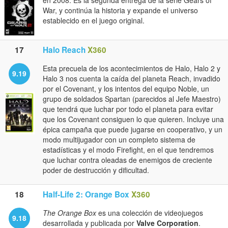
en 2008. Es la segunda entrega de la serie Gears of
War, y continúa la historia y expande el universo
establecido en el juego original.
17
Halo Reach
X360
Esta precuela de los acontecimientos de Halo, Halo 2 y
9.19
Halo 3 nos cuenta la caída del planeta Reach, invadido
por el Covenant, y los intentos del equipo Noble, un
grupo de soldados Spartan (parecidos al Jefe Maestro)
que tendrá que luchar por todo el planeta para evitar
que los Covenant consiguen lo que quieren. Incluye una
épica campaña que puede jugarse en cooperativo, y un
modo multijugador con un completo sistema de
estadísticas y el modo Firefight, en el que tendremos
que luchar contra oleadas de enemigos de creciente
poder de destrucción y dificultad.
18
Half-Life 2: Orange Box
X360
The Orange Box
es una colección de videojuegos
9.18
desarrollada y publicada por
Valve Corporation
.