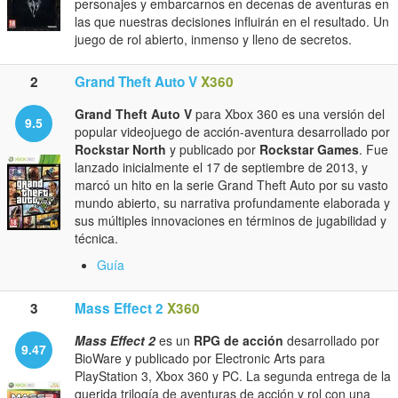
personajes y embarcarnos en decenas de aventuras en
las que nuestras decisiones influirán en el resultado. Un
juego de rol abierto, inmenso y lleno de secretos.
2
Grand Theft Auto V
X360
Grand Theft Auto V
para Xbox 360 es una versión del
9.5
popular videojuego de acción-aventura desarrollado por
Rockstar North
y publicado por
Rockstar Games
. Fue
lanzado inicialmente el 17 de septiembre de 2013, y
marcó un hito en la serie Grand Theft Auto por su vasto
mundo abierto, su narrativa profundamente elaborada y
sus múltiples innovaciones en términos de jugabilidad y
técnica.
Guía
3
Mass Effect 2
X360
Mass Effect 2
es un
RPG de acción
desarrollado por
9.47
BioWare y publicado por Electronic Arts para
PlayStation 3, Xbox 360 y PC. La segunda entrega de la
querida trilogía de aventuras de acción y rol con una