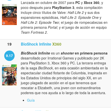
Lanzada en octubre de 2007 para
PC
y
Xbox 360
, y
poco después para
PlayStation 3
, esta compilación
incluye cinco títulos de Valve:
Half-Life 2
y sus dos
expansiones episódicas,
Half-Life 2: Episode One
y
Half-Life 2: Episode Two
; el juego de rompecabezas en
primera persona
Portal
; y el juego de acción en equipo
Team Fortress 2
.
19
BioShock Infinite
X360
BioShock Infinite
es un
shooter
en primera persona
9.17
desarrollado por Irrational Games y publicado por 2K
para PlayStation 3, Xbox 360 y PC. La tercera entrega
de la saga
BioShock
, en esta ocasión ambientada en la
espectacular ciudad flotante de Columbia, inspirada en
los Estados Unidos de principios del siglo XX, en un
juego plagado de acción en el que tenemos que
rescatar a Elizabeth, una joven con extraordinarios
poderes que nos ayuda a lo largo de toda la aventura.
Guía