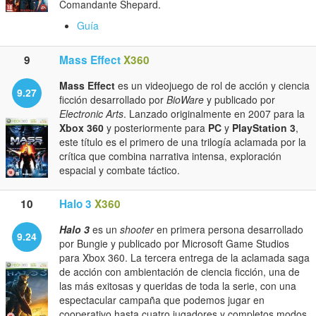
Comandante Shepard.
Guía
9
Mass Effect
X360
Mass Effect
es un videojuego de rol de acción y ciencia
9.27
ficción desarrollado por
BioWare
y publicado por
Electronic Arts
. Lanzado originalmente en 2007 para la
Xbox 360
y posteriormente para
PC
y
PlayStation 3
,
este título es el primero de una trilogía aclamada por la
crítica que combina narrativa intensa, exploración
espacial y combate táctico.
10
Halo 3
X360
Halo 3
es un
shooter
en primera persona desarrollado
9.24
por Bungie y publicado por Microsoft Game Studios
para Xbox 360. La tercera entrega de la aclamada saga
de acción con ambientación de ciencia ficción, una de
las más exitosas y queridas de toda la serie, con una
espectacular campaña que podemos jugar en
cooperativo hasta cuatro jugadores y completos modos