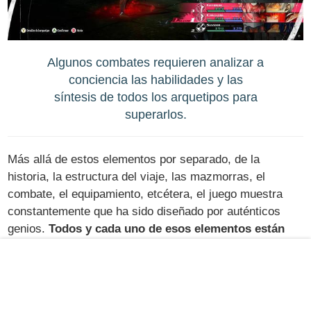
Algunos combates requieren analizar a
conciencia las habilidades y las
síntesis de todos los arquetipos para
superarlos.
Más allá de estos elementos por separado, de la
historia, la estructura del viaje, las mazmorras, el
combate, el equipamiento, etcétera, el juego muestra
constantemente que ha sido diseñado por auténticos
genios.
Todos y cada uno de esos elementos están
relacionados entre sí
, desde la gestión del tiempo a la
economía, pasando por el sistema de arquetipos y los
vínculos sociales. Es un rompecabezas complejísimo,
una tabla de Excel divertidísima que se nos presenta de