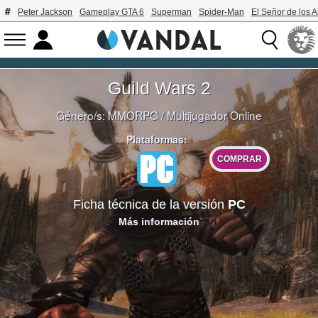
Peter Jackson
Gameplay GTA 6
Superman
Spider-Man
El Señor de los A
Guild Wars 2
Género/s:
MMORPG
/
Multijugador Online
Plataformas:
COMPRAR
Ficha técnica de la versión
PC
Más información