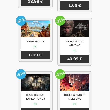
13.99 €
1.66 €
-67%
-31%
TOWN TO CITY
BLACK MYTH:
WUKONG
PC
PC
8.19 €
40.99 €
-53%
-35%
CLAIR OBSCUR:
HOLLOW KNIGHT:
EXPEDITION 33
SILKSONG
PC
PC