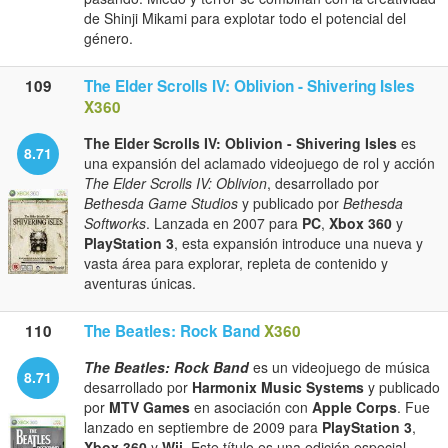
de Shinji Mikami para explotar todo el potencial del
género.
109
The Elder Scrolls IV: Oblivion - Shivering Isles
X360
The Elder Scrolls IV: Oblivion - Shivering Isles
es
8.71
una expansión del aclamado videojuego de rol y acción
The Elder Scrolls IV: Oblivion
, desarrollado por
Bethesda Game Studios
y publicado por
Bethesda
Softworks
. Lanzada en 2007 para
PC
,
Xbox 360
y
PlayStation 3
, esta expansión introduce una nueva y
vasta área para explorar, repleta de contenido y
aventuras únicas.
110
The Beatles: Rock Band
X360
The Beatles: Rock Band
es un videojuego de música
8.71
desarrollado por
Harmonix Music Systems
y publicado
por
MTV Games
en asociación con
Apple Corps
. Fue
lanzado en septiembre de 2009 para
PlayStation 3
,
Xbox 360
y
Wii
. Este título es una edición especial