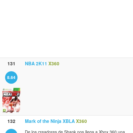
131
NBA 2K11
X360
8.64
132
Mark of the Ninja XBLA
X360
De los creadores de Shank nos llega a Xbox 360 una