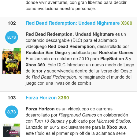
donde vivir aventuras, con gran libertad para decidir
cómo evoluciona nuestro personaje.
102
Red Dead Redemption: Undead Nightmare
X360
Red Dead Redemption: Undead Nightmare
es un
8.73
contenido descargable (DLC) para el aclamado
videojuego
Red Dead Redemption
, desarrollado por
Rockstar San Diego
y publicado por
Rockstar Games
.
Fue lanzado en octubre de 2010 para
PlayStation 3
y
Xbox 360
. Este DLC introduce un nuevo modo de juego
de terror y supervivencia dentro del universo del Oeste
de
Red Dead Redemption
, reimaginando el mundo del
juego con una invasión de zombis.
103
Forza Horizon
X360
Forza Horizon
es un videojuego de carreras
8.73
desarrollado por
Playground Games
en colaboración
con
Turn 10 Studios
y publicado por
Microsoft Studios
.
Lanzado en 2012 exclusivamente para la
Xbox 360
,
este título es el primer spin-off de la aclamada serie