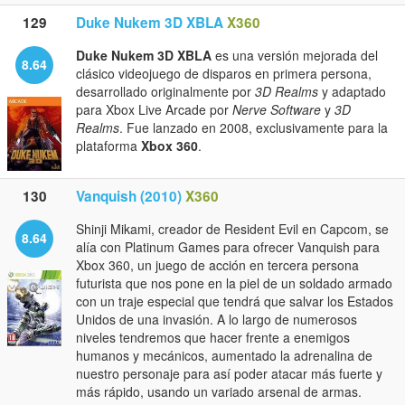
129
Duke Nukem 3D XBLA
X360
Duke Nukem 3D XBLA
es una versión mejorada del
8.64
clásico videojuego de disparos en primera persona,
desarrollado originalmente por
3D Realms
y adaptado
para Xbox Live Arcade por
Nerve Software
y
3D
Realms
. Fue lanzado en 2008, exclusivamente para la
plataforma
Xbox 360
.
130
Vanquish (2010)
X360
Shinji Mikami, creador de Resident Evil en Capcom, se
8.64
alía con Platinum Games para ofrecer Vanquish para
Xbox 360, un juego de acción en tercera persona
futurista que nos pone en la piel de un soldado armado
con un traje especial que tendrá que salvar los Estados
Unidos de una invasión. A lo largo de numerosos
niveles tendremos que hacer frente a enemigos
humanos y mecánicos, aumentado la adrenalina de
nuestro personaje para así poder atacar más fuerte y
más rápido, usando un variado arsenal de armas.