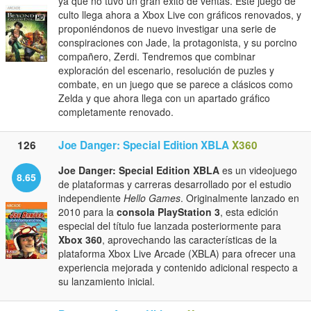
ya que no tuvo un gran éxito de ventas. Este juego de
culto llega ahora a Xbox Live con gráficos renovados, y
proponiéndonos de nuevo investigar una serie de
conspiraciones con Jade, la protagonista, y su porcino
compañero, Zerdi. Tendremos que combinar
exploración del escenario, resolución de puzles y
combate, en un juego que se parece a clásicos como
Zelda y que ahora llega con un apartado gráfico
completamente renovado.
126
Joe Danger: Special Edition XBLA
X360
Joe Danger: Special Edition XBLA
es un videojuego
8.65
de plataformas y carreras desarrollado por el estudio
independiente
Hello Games
. Originalmente lanzado en
2010 para la
consola PlayStation 3
, esta edición
especial del título fue lanzada posteriormente para
Xbox 360
, aprovechando las características de la
plataforma Xbox Live Arcade (XBLA) para ofrecer una
experiencia mejorada y contenido adicional respecto a
su lanzamiento inicial.