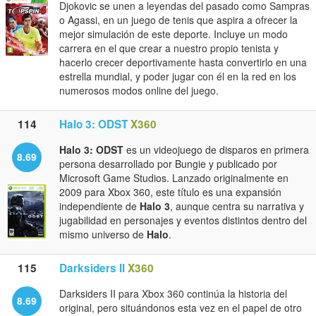
Djokovic se unen a leyendas del pasado como Sampras
o Agassi, en un juego de tenis que aspira a ofrecer la
mejor simulación de este deporte. Incluye un modo
carrera en el que crear a nuestro propio tenista y
hacerlo crecer deportivamente hasta convertirlo en una
estrella mundial, y poder jugar con él en la red en los
numerosos modos online del juego.
114
Halo 3: ODST
X360
Halo 3: ODST
es un videojuego de disparos en primera
8.69
persona desarrollado por Bungie y publicado por
Microsoft Game Studios. Lanzado originalmente en
2009 para Xbox 360, este título es una expansión
independiente de
Halo 3
, aunque centra su narrativa y
jugabilidad en personajes y eventos distintos dentro del
mismo universo de
Halo
.
115
Darksiders II
X360
Darksiders II para Xbox 360 continúa la historia del
8.69
original, pero situándonos esta vez en el papel de otro