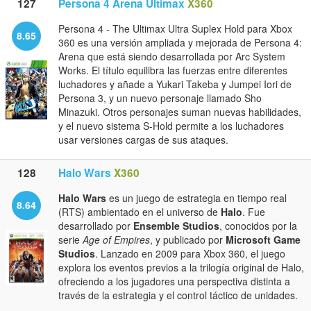
127
Persona 4 Arena Ultimax
X360
Persona 4 - The Ultimax Ultra Suplex Hold para Xbox
8.65
360 es una versión ampliada y mejorada de Persona 4:
Arena que está siendo desarrollada por Arc System
Works. El título equilibra las fuerzas entre diferentes
luchadores y añade a Yukari Takeba y Jumpei Iori de
Persona 3, y un nuevo personaje llamado Sho
Minazuki. Otros personajes suman nuevas habilidades,
y el nuevo sistema S-Hold permite a los luchadores
usar versiones cargas de sus ataques.
128
Halo Wars
X360
Halo Wars
es un juego de estrategia en tiempo real
8.64
(RTS) ambientado en el universo de
Halo
. Fue
desarrollado por
Ensemble Studios
, conocidos por la
serie
Age of Empires
, y publicado por
Microsoft Game
Studios
. Lanzado en 2009 para Xbox 360, el juego
explora los eventos previos a la trilogía original de Halo,
ofreciendo a los jugadores una perspectiva distinta a
través de la estrategia y el control táctico de unidades.