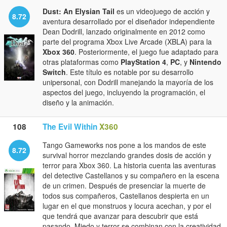
Dust: An Elysian Tail
es un videojuego de acción y
8.72
aventura desarrollado por el diseñador independiente
Dean Dodrill, lanzado originalmente en 2012 como
parte del programa Xbox Live Arcade (XBLA) para la
Xbox 360
. Posteriormente, el juego fue adaptado para
otras plataformas como
PlayStation 4
,
PC
, y
Nintendo
Switch
. Este título es notable por su desarrollo
unipersonal, con Dodrill manejando la mayoría de los
aspectos del juego, incluyendo la programación, el
diseño y la animación.
108
The Evil Within
X360
Tango Gameworks nos pone a los mandos de este
8.72
survival horror mezclando grandes dosis de acción y
terror para Xbox 360. La historia cuenta las aventuras
del detective Castellanos y su compañero en la escena
de un crimen. Después de presenciar la muerte de
todos sus compañeros, Castellanos despierta en un
lugar en el que monstruos y locura acechan, y por el
que tendrá que avanzar para descubrir que está
pasando. Miedo y terror se combinan con la creatividad