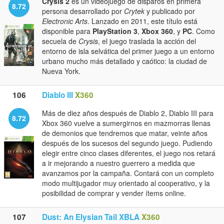
Crysis 2
es un videojuego de disparos en primera
8.72
persona desarrollado por
Crytek
y publicado por
Electronic Arts
. Lanzado en 2011, este título está
disponible para
PlayStation 3
,
Xbox 360
, y
PC
. Como
secuela de
Crysis
, el juego traslada la acción del
entorno de isla selvática del primer juego a un entorno
urbano mucho más detallado y caótico: la ciudad de
Nueva York.
106
Diablo III
X360
Más de diez años después de Diablo 2, Diablo III para
8.72
Xbox 360 vuelve a sumergirnos en mazmorras llenas
de demonios que tendremos que matar, veinte años
después de los sucesos del segundo juego. Pudiendo
elegir entre cinco clases diferentes, el juego nos retará
a ir mejorando a nuestro guerrero a medida que
avanzamos por la campaña. Contará con un completo
modo multijugador muy orientado al cooperativo, y la
posibilidad de comprar y vender ítems online.
107
Dust: An Elysian Tail XBLA
X360