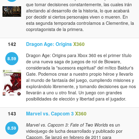
que tomar decisiones constantemente, las cuales irán
afectando al desarrollo de la historia, lo que acabará
por decidir si ciertos personajes viven o mueren. En
esta segunda temporada controlamos a Clementine, la
coprotagonista de la primera.
142
Dragon Age: Origins
X360
Dragon Age: Origins para Xbox 360 es el primer título
8.59
de una nueva saga de juegos de rol de Bioware,
considerada la "sucesora espiritual" del mítico Baldur's
Gate. Podemos crear a nuestro propio héroe y llevarlo
al mundo de fantasía del juego, cumpliendo misiones y
explorándolo libremente, y tomando decisiones que nos
llevarán a uno u otro final. Un juego con grandes
posibilidades de elección y libertad para el jugador.
143
Marvel vs. Capcom 3
X360
Marvel vs. Capcom 3: Fate of Two Worlds
es un
8.59
videojuego de lucha desarrollado y publicado por
Capcom. Se lanzó en febrero de 2011 para