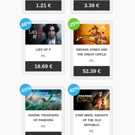
1.21 €
3.39 €
-68%
-25%
LIES OF P
INDIANA JONES AND
THE GREAT CIRCLE
PC
PC
18.69 €
52.39 €
-53%
-82%
AVATAR: FRONTIERS
STAR WARS: KNIGHTS
OF PANDORA
OF THE OLD
REPUBLIC
PC
PC