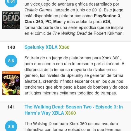
8.61
un videojuego de aventura gráfica desarrollado por
Telltale Games
, lanzado en junio de 2012. Este juego
está disponible en plataformas como
PlayStation 3
,
Xbox 360
,
PC
,
Mac
, y más adelante para
iOS
,
formando parte de una serie episódica que se inspira
en el cómic de
The Walking Dead
de Robert Kirkman.
140
Spelunky XBLA
X360
Se trata de un juego de plataformas para Xbox 360,
8.6
pero que cuenta con una interesante particularidad. A
diferencia de la inmensa mayoría de rivales en su
género, los niveles de Spelunky se generan de forma
aleatoria, creando infinitos escenarios en los que nos
tendremos que abrir paso a base de bombas y de otros
artilugios mientras evitamos todo tipo de trampas.
141
The Walking Dead: Season Two - Episode 3: In
Harm's Way XBLA
X360
The Walking Dead para Xbox 360 es una aventura
8.6
interactiva con formato episódico en la que tenemos