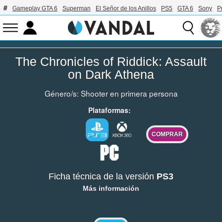
Gameplay GTA 6
Superman
El Señor de los Anillos
PS5
GTA 6
Sony
P
The Chronicles of Riddick: Assault
on Dark Athena
Género/s:
Shooter en primera persona
Plataformas:
COMPRAR
Ficha técnica de la versión
PS3
Más información